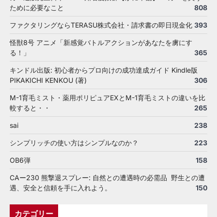
ために必要なこと
808
ファクタリングならTERASU株式会社・請求書の即日現金化
393
怪獣8号 アニメ「新感覚バトルアクションがあなたを虜にす
る！」
365
キンドル出版: 初心者からプロ向けの成功達成ガイド Kindle版
PIKAKICHI KENKOU (著)
306
M-1育毛ミスト・薬用ポリピュアEXとM-1育毛ミストの違いを比
較すると・・
265
sai
238
シンプリッチの使い方はシンプルなのか？
223
OB6弾
158
CAー230 熊撃退スプレー: 自然との遭遇時の必需品 野生との遭
遇、安全と信頼を手に入れよう。
150
カテゴリー