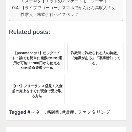
エステやダイエットのアンケートモニターサイト
【ライブでゴーゴー】スマホでかんたん高収入！女
性求人・株式会社ハイスペック
Related posts:
【postmanager】ビッグエイ
詐欺師に詐欺られる人の特徴。
ト・誰でも簡単に複数のSNS運
「知識がある」「裏事情知って
用が可能！1980円から使える
る」
SNS統合管理ツール
【PR】フリーランス必見！入金
前の売上をすぐに現金で受け取
る方法
Tagged
#マネー
,
#副業
,
#資産
,
ファクタリング