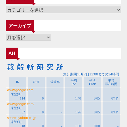
カ
テ
ゴ
アーカイブ
リ
ー
ア
ー
カ
AH
イ
ブ