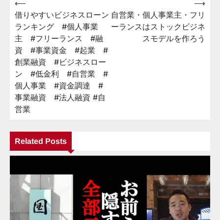
⟵
⟶
投
借りやすいビジネスローン
自営業・個人事業主・フリ
稿
ランキング #個人事業
ーランスはストックビジネ
ナ
主 #フリーランス #融
スモデルを作ろう
ビ
資 #事業資金 #起業 #
創業融資 #ビジネスロー
ゲ
ン #低金利 #自営業 #
ー
個人事業 #資金調達 #
シ
事業融資 #法人融資 #自
営業
ョ
ン
Related Posts