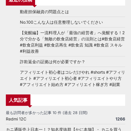
動産担保融資の問題点とは
No.100こんな人は任意整理しないでください
【覚醒編】一流料理人が「最強の経営者」へ覚醒する！2
分で分かる「無敵の飲食店経営」の法則とは#飲食店経営
#飲食店利益 #飲食店再生 #飲食店 知識 #飲食店 スキル
#利益改善
詐欺返金の証拠は何が必要ですか？
アフィリエイト初心者はコレだけやれ #shorts #アフィリ
エイト #アフィリエイト初心者 #アフィリエイトやり方
#アフィリエイト始め方 #アフィリエイト稼ぎ方 #副業
人気記事
最も訪問者が多かった記事 10 件 (過去 28 日間)
Redmi 12C
1266
カニ通販売上日本一！？知名度抜群【かに本舗】・ カニを買う