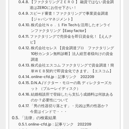
【ファクタリングＺＥＲＯ 】 融資ではない資金調
達はZEROにお任せ下さい！
スピード審査！ファクタリングで事業資金調達
【ジャパンマネジメント】
株式会社Ｎｏ．１ Fin Techを活用したオンライ
ンファクタリング【Easy factor】
ファクタリングで売掛金を即日資金化！【えんナ
ビ】
株式会社セレス 【資金調達プロ ファクタリング
10秒カンタン無料診断】法人経営者様向けの資金
調達
株式会社エスコム ファクタリングで資金調達！簡
単ＷＥＢ契約で即資金化できます。【エスコム】
online-cfd.jp：記事リンク 202209
D.N.A./ドクター・モローの島 ディレクターズカ
ット （ブルーレイディスク）
結婚相談所で登録したら支払う成婚料は何故ある
のか？必要性について
「男の性器切り落とす」・元凶は男の性器か？
今度はインドで・・・
「法律」の検索結果
online-cfd.jp：記事リンク 202209