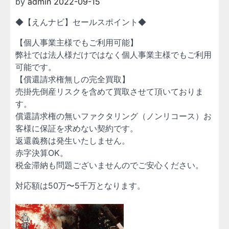
by
admin
2022-09-15
◆【えんナビ】セールスポイント◆
【個人事業主様でもご利用可能】
弊社では法人様だけではなく個人事業主様でもご利用
可能です。
【償還請求権無しの完全買取】
売掛先倒産リスクを含めて買取させて頂いておりま
す。
償還請求権の無いファクタリング（ノンリコース）お
客様に保証を求めない契約です。
返還義務は発生いたしません。
赤字決算OK。
税金滞納も問題ございませんのでご安心ください。
対応額は50万〜5千万となります。