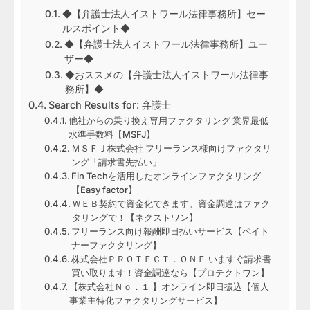
◆【弁護士法人イストワール法律事務所】セー
ルスポイント◆
◆【弁護士法人イストワール法律事務所】ユー
ザー◆
◆おススメの【弁護士法人イストワール法律事
務所】◆
Search Results for: 弁護士
他社からの乗り換え専用ファクタリング 業界最低
水準手数料【MSFJ】
ＭＳＦＪ株式会社 フリーランス様向けファクタリ
ング「請求書先払い」
Fin Techを活用したオンラインファクタリング
【Easy factor】
ＷＥＢ契約で資金化できます。資金調達はファク
タリングで！【ネクストワン】
フリーランス向け報酬即日払いサービス【ペイト
ナーファクタリング】
株式会社ＰＲＯＴＥＣＴ．ＯＮＥ いますぐ請求書
買い取ります！資金調達なら【プロテクトワン】
【株式会社Ｎｏ．１ 】オンライン即日振込【個人
事業主特化ファクタリングサービス】