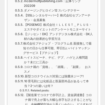
mcdermottpublishing.com：記事リンク
202209
ダメージングヒロイン12 スパンデクサー
【SSLレンタルサーバー】株式会社セブンアーチ
ザン・会員募集
【POSEMO】株式会社ＩＬＬＥＳＴ＿ＰＬＵＳ・
エステやダイエットのアンケートモニターサイト
【ジッセン！DX】アンドデジタル株式会社・DX人
材の為の効果的な学習方法
株式会社プチジョブ ・プログラム名 面接無しで最
短その日から仕事可能、即日払いバイトマッチン
グサービス【プチジョブ】
ヘイトスピーチ、チビ、デブ、ハゲと人権問題
か？未だに三高か
コロナ禍の「資格」、「就職」、「副業」 おス
スメ
新型コロナウイルス対策には除菌水ジーア!
10 育毛剤には化粧品と医薬部外品があるって本
当？2つの違いは何？
Related posts:
【製造業でコロナで赤字計上。資金調達難】コロ
ナ禍で売上が落ち大幅な赤字を計上することがな
り、金融機関交渉が上手くいかない。どうすれば