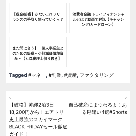
【税金/節税】少ない...?! フリー
消費者金融 トライフィナンシャ
ランスの手取り額っていくら？
ルとは？動画で解説【キャッシ
ング/カードローン】
まだ間に合う】 個人事業主と
のための節税～少額減価償却資
産～【ヒロ税理士切り抜き】
Tagged
#マネー
,
#副業
,
#資産
,
ファクタリング
⟵
⟶
投
【破格】沖縄2泊3日
自己破産にまつわるよくあ
稿
18,200円から！エアトリ
る勘違い4選#Shorts
ナ
史上最強のスカイマーク
ビ
BLACK FRIDAYセール徹底
ガイド！
ゲ