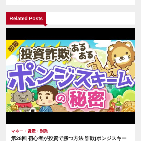
ー
Related Posts
シ
ョ
ン
マネー・資産・副業
第28回 初心者が投資で勝つ方法 詐欺(ポンジスキー