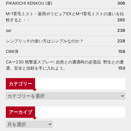
PIKAKICHI KENKOU (著)
306
M-1育毛ミスト・薬用ポリピュアEXとM-1育毛ミストの違いを比
較すると・・
265
sai
238
シンプリッチの使い方はシンプルなのか？
228
OB6弾
158
CAー230 熊撃退スプレー: 自然との遭遇時の必需品 野生との遭
遇、安全と信頼を手に入れよう。
150
カテゴリー
カ
テ
ゴ
アーカイブ
リ
ー
ア