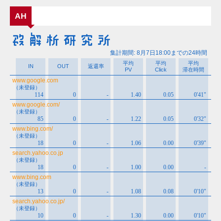
ー
カ
AH
イ
ブ