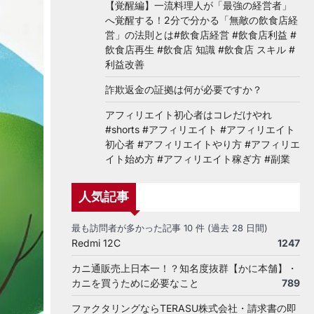
【覚醒編】一流料理人が「最強の経営者」
へ覚醒する！2分で分かる「無敵の飲食店経
営」の法則とは#飲食店経営 #飲食店利益 #
飲食店再生 #飲食店 知識 #飲食店 スキル #
利益改善
詐欺返金の証拠は何が必要ですか？
アフィリエイト初心者はコレだけやれ
#shorts #アフィリエイト #アフィリエイト
初心者 #アフィリエイトやり方 #アフィリエ
イト始め方 #アフィリエイト稼ぎ方 #副業
人気記事
最も訪問者が多かった記事 10 件 (過去 28 日間)
Redmi 12C
1247
カニ通販売上日本一！？知名度抜群【かに本舗】・
カニを買うために必要なこと
789
ファクタリングならTERASU株式会社・請求書の即