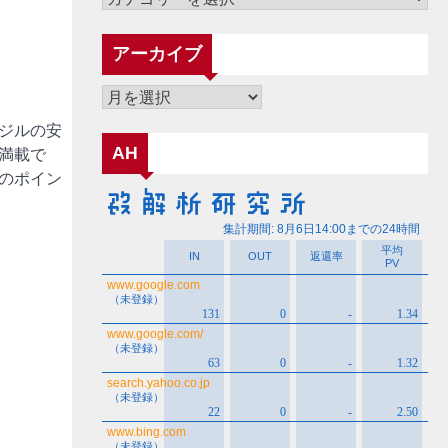
テ
ゴ
アーカイブ
リ
ー
ア
ー
ジルの安
カ
AH
満載で
イ
のポイン
ブ