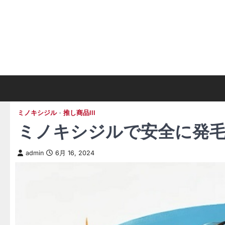
Skip
to
content
ミノキシジル
推し商品III
ミノキシジルで安全に発
admin
6月 16, 2024