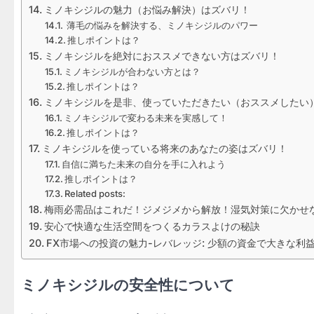
ミノキシジルの魅力（お悩み解決）はズバリ！
薄毛の悩みを解決する、ミノキシジルのパワー
推しポイントは？
ミノキシジルを絶対におススメできない方はズバリ！
ミノキシジルが合わない方とは？
推しポイントは？
ミノキシジルを是非、使っていただきたい（おススメしたい
ミノキシジルで変わる未来を実感して！
推しポイントは？
ミノキシジルを使っている将来のあなたの姿はズバリ！
自信に満ちた未来の自分を手に入れよう
推しポイントは？
Related posts:
梅雨必需品はこれだ！ジメジメから解放！湿気対策に欠かせ
安心で快適な生活空間をつくるカラスよけの秘訣
FX市場への投資の魅力-レバレッジ: 少額の資金で大きな利
ミノキシジルの安全性について