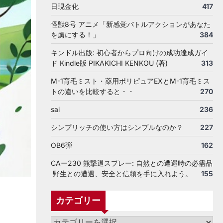
日現金化
417
怪獣8号 アニメ「新感覚バトルアクションがあなた
を虜にする！」
384
キンドル出版: 初心者からプロ向けの成功達成ガイ
ド Kindle版 PIKAKICHI KENKOU (著)
313
M-1育毛ミスト・薬用ポリピュアEXとM-1育毛ミス
トの違いを比較すると・・
270
sai
236
シンプリッチの使い方はシンプルなのか？
227
OB6弾
162
CAー230 熊撃退スプレー: 自然との遭遇時の必需品
野生との遭遇、安全と信頼を手に入れよう。
155
カテゴリー
カ