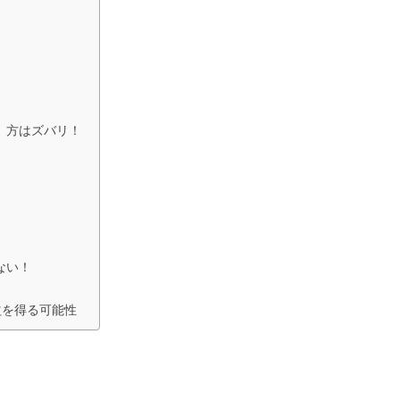
）方はズバリ！
ない！
益を得る可能性