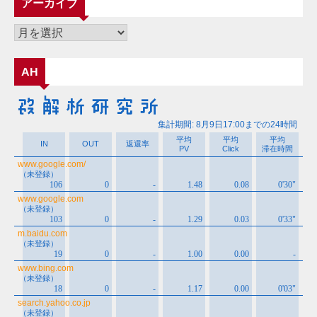
アーカイブ
リ
ー
ア
ー
カ
AH
イ
ブ