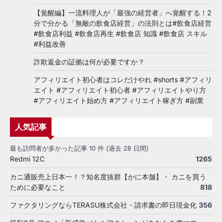
【覚醒編】一流料理人が「最強の経営者」へ覚醒する！2
分で分かる「無敵の飲食店経営」の法則とは#飲食店経営
#飲食店利益 #飲食店再生 #飲食店 知識 #飲食店 スキル
#利益改善
詐欺返金の証拠は何が必要ですか？
アフィリエイト初心者はコレだけやれ #shorts #アフィリ
エイト #アフィリエイト初心者 #アフィリエイトやり方
#アフィリエイト始め方 #アフィリエイト稼ぎ方 #副業
人気記事
最も訪問者が多かった記事 10 件 (過去 28 日間)
Redmi 12C
1265
カニ通販売上日本一！？知名度抜群【かに本舗】・ カニを買う
ために必要なこと
818
ファクタリングならTERASU株式会社・請求書の即日現金化
356