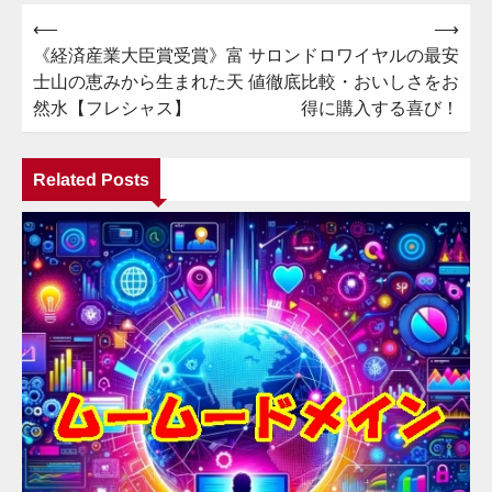
⟵
⟶
投
《経済産業大臣賞受賞》富
サロンドロワイヤルの最安
稿
士山の恵みから生まれた天
値徹底比較・おいしさをお
ナ
然水【フレシャス】
得に購入する喜び！
ビ
ゲ
Related Posts
ー
シ
ョ
ン