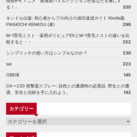
怪獣8号 アニメ「新感覚バトルアクションがあなたを虜にす
る！」
330
キンドル出版: 初心者からプロ向けの成功達成ガイド Kindle版
PIKAKICHI KENKOU (著)
298
M-1育毛ミスト・薬用ポリピュアEXとM-1育毛ミストの違いを比
較すると・・
252
シンプリッチの使い方はシンプルなのか？
230
sai
223
OB6弾
145
CAー230 熊撃退スプレー: 自然との遭遇時の必需品 野生との遭
遇、安全と信頼を手に入れよう。
142
カテゴリー
カ
テ
ゴ