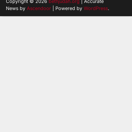
Copyright © 2026
bethjudah.org
| Accurate
News by
Ascendoor
| Powered by
WordPress
.