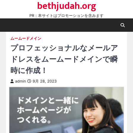
bethjudah.org
Skip
to
PR：本サイトはプロモーションを含みます
content
ムームードメイン
プロフェッショナルなメールア
ドレスをムームードメインで瞬
時に作成！
admin
9月 28, 2023