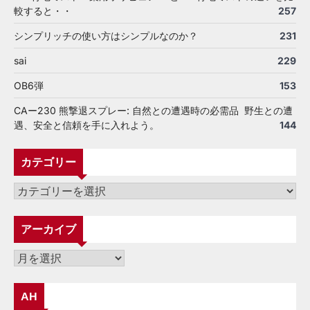
較すると・・
257
シンプリッチの使い方はシンプルなのか？
231
sai
229
OB6弾
153
CAー230 熊撃退スプレー: 自然との遭遇時の必需品 野生との遭
遇、安全と信頼を手に入れよう。
144
カテゴリー
カ
テ
ゴ
アーカイブ
リ
ー
ア
ー
カ
AH
イ