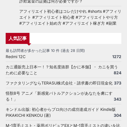
詐欺返金の証拠は何が必要ですか？
アフィリエイト初心者はコレだけやれ #shorts #アフィリ
エイト #アフィリエイト初心者 #アフィリエイトやり方
#アフィリエイト始め方 #アフィリエイト稼ぎ方 #副業
人気記事
最も訪問者が多かった記事 10 件 (過去 28 日間)
Redmi 12C
1272
カニ通販売上日本一！？知名度抜群【かに本舗】・ カニを買う
ために必要なこと
824
ファクタリングならTERASU株式会社・請求書の即日現金化
373
怪獣8号 アニメ「新感覚バトルアクションがあなたを虜にす
る！」
343
キンドル出版: 初心者からプロ向けの成功達成ガイド Kindle版
PIKAKICHI KENKOU (著)
304
M-1育毛ミスト・薬用ポリピュアEXとM-1育毛ミストの違いを比