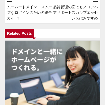
⟵
⟶
投
ムームードメイン – スムー
品質管理の面でもノコアヘ
稿
ズなログインのための総合
アサポートスカルプエッセ
ナ
ガイド!
ンスはおすすめ
ビ
ゲ
Related Posts
ー
シ
ョ
ン