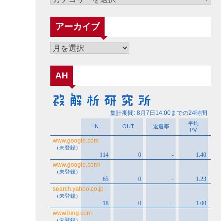
テ
ゴ
アーカイブ
リ
ー
ア
ー
カ
AH
イ
ブ