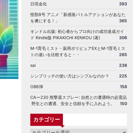
日現金化
393
怪獣8号 アニメ「新感覚バトルアクションがあなた
を虜にする！」
365
キンドル出版: 初心者からプロ向けの成功達成ガイ
ド Kindle版 PIKAKICHI KENKOU (著)
306
M-1育毛ミスト・薬用ポリピュアEXとM-1育毛ミス
トの違いを比較すると・・
265
sai
238
シンプリッチの使い方はシンプルなのか？
225
OB6弾
158
CAー230 熊撃退スプレー: 自然との遭遇時の必需品
野生との遭遇、安全と信頼を手に入れよう。
150
カテゴリー
カ