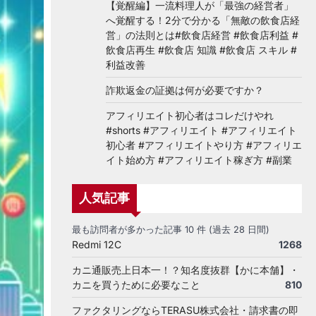
【覚醒編】一流料理人が「最強の経営者」
へ覚醒する！2分で分かる「無敵の飲食店経
営」の法則とは#飲食店経営 #飲食店利益 #
飲食店再生 #飲食店 知識 #飲食店 スキル #
利益改善
詐欺返金の証拠は何が必要ですか？
アフィリエイト初心者はコレだけやれ
#shorts #アフィリエイト #アフィリエイト
初心者 #アフィリエイトやり方 #アフィリエ
イト始め方 #アフィリエイト稼ぎ方 #副業
人気記事
最も訪問者が多かった記事 10 件 (過去 28 日間)
Redmi 12C
1268
カニ通販売上日本一！？知名度抜群【かに本舗】・
カニを買うために必要なこと
810
ファクタリングならTERASU株式会社・請求書の即