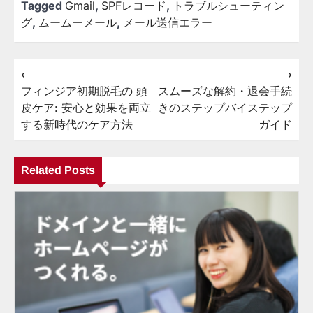
Tagged
Gmail
,
SPFレコード
,
トラブルシューティン
グ
,
ムームーメール
,
メール送信エラー
⟵
⟶
投
フィンジア初期脱毛の 頭
スムーズな解約・退会手続
稿
皮ケア: 安心と効果を両立
きのステップバイステップ
ナ
する新時代のケア方法
ガイド
ビ
ゲ
Related Posts
ー
シ
ョ
ン