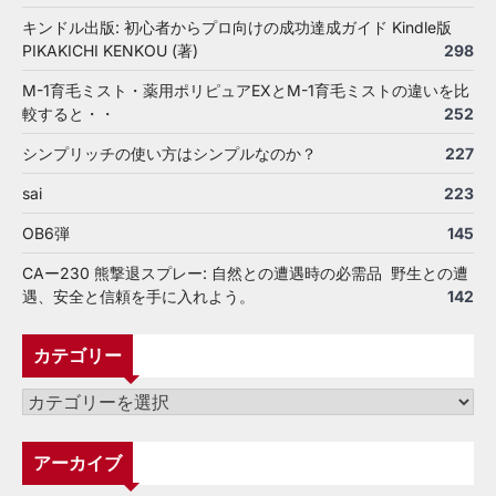
キンドル出版: 初心者からプロ向けの成功達成ガイド Kindle版
PIKAKICHI KENKOU (著)
298
M-1育毛ミスト・薬用ポリピュアEXとM-1育毛ミストの違いを比
較すると・・
252
シンプリッチの使い方はシンプルなのか？
227
sai
223
OB6弾
145
CAー230 熊撃退スプレー: 自然との遭遇時の必需品 野生との遭
遇、安全と信頼を手に入れよう。
142
カテゴリー
カ
テ
ゴ
アーカイブ
リ