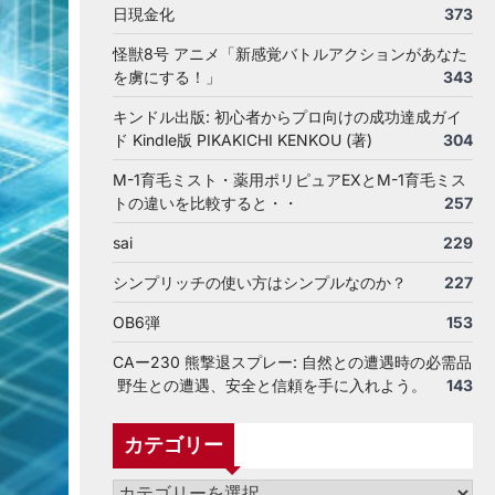
日現金化
373
怪獣8号 アニメ「新感覚バトルアクションがあなた
を虜にする！」
343
キンドル出版: 初心者からプロ向けの成功達成ガイ
ド Kindle版 PIKAKICHI KENKOU (著)
304
M-1育毛ミスト・薬用ポリピュアEXとM-1育毛ミス
トの違いを比較すると・・
257
sai
229
シンプリッチの使い方はシンプルなのか？
227
OB6弾
153
CAー230 熊撃退スプレー: 自然との遭遇時の必需品
野生との遭遇、安全と信頼を手に入れよう。
143
カテゴリー
カ