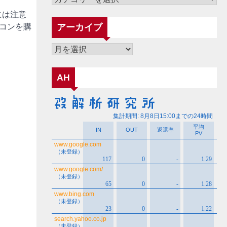
テ
には注意
ゴ
コンを購
アーカイブ
リ
ー
ア
ー
カ
AH
イ
ブ