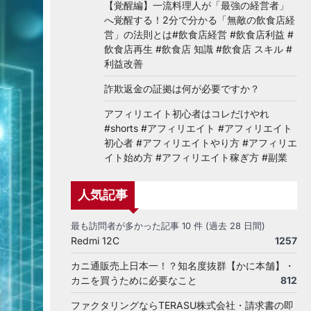
【覚醒編】一流料理人が「最強の経営者」
へ覚醒する！2分で分かる「無敵の飲食店経
営」の法則とは#飲食店経営 #飲食店利益 #
飲食店再生 #飲食店 知識 #飲食店 スキル #
利益改善
詐欺返金の証拠は何が必要ですか？
アフィリエイト初心者はコレだけやれ
#shorts #アフィリエイト #アフィリエイト
初心者 #アフィリエイトやり方 #アフィリエ
イト始め方 #アフィリエイト稼ぎ方 #副業
人気記事
最も訪問者が多かった記事 10 件 (過去 28 日間)
Redmi 12C
1257
カニ通販売上日本一！？知名度抜群【かに本舗】・
カニを買うために必要なこと
812
ファクタリングならTERASU株式会社・請求書の即