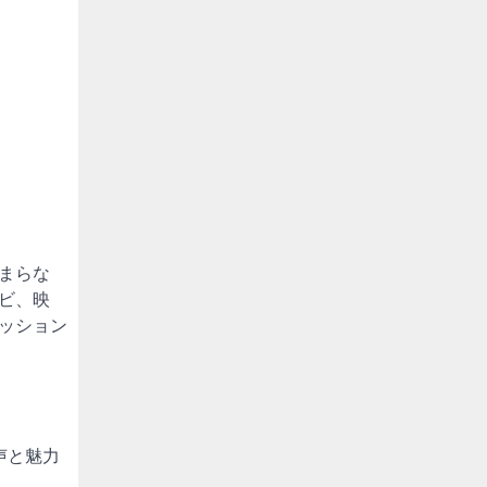
まらな
ビ、映
ッション
声と魅力