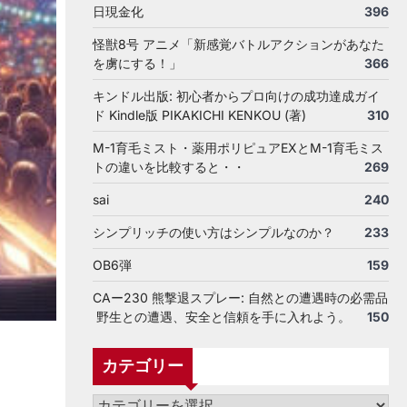
日現金化
396
怪獣8号 アニメ「新感覚バトルアクションがあなた
を虜にする！」
366
キンドル出版: 初心者からプロ向けの成功達成ガイ
ド Kindle版 PIKAKICHI KENKOU (著)
310
M-1育毛ミスト・薬用ポリピュアEXとM-1育毛ミス
トの違いを比較すると・・
269
sai
240
シンプリッチの使い方はシンプルなのか？
233
OB6弾
159
CAー230 熊撃退スプレー: 自然との遭遇時の必需品
野生との遭遇、安全と信頼を手に入れよう。
150
カテゴリー
カ