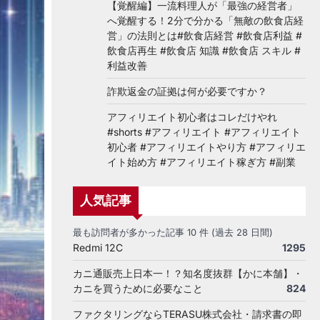
【覚醒編】一流料理人が「最強の経営者」
へ覚醒する！2分で分かる「無敵の飲食店経
営」の法則とは#飲食店経営 #飲食店利益 #
飲食店再生 #飲食店 知識 #飲食店 スキル #
利益改善
詐欺返金の証拠は何が必要ですか？
アフィリエイト初心者はコレだけやれ
#shorts #アフィリエイト #アフィリエイト
初心者 #アフィリエイトやり方 #アフィリエ
イト始め方 #アフィリエイト稼ぎ方 #副業
人気記事
最も訪問者が多かった記事 10 件 (過去 28 日間)
Redmi 12C
1295
カニ通販売上日本一！？知名度抜群【かに本舗】・
カニを買うために必要なこと
824
ファクタリングならTERASU株式会社・請求書の即