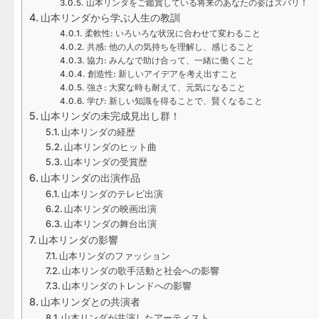
山本リンダをご鑑賞している将来のあなたの姿はズバリ！
山本リンダから学ぶ人生の教訓
柔軟性: いろいろな状況に合わせて変わること
共感: 他の人の気持ちを理解し、感じること
協力: みんなで助け合って、一緒に働くこと
創造性: 新しいアイデアを考え出すこと
強さ: 大変な時も耐えて、元気になること
学び: 新しい知識を得ることで、賢くなること
山本リンダの未完成見出し群！
山本リンダの経歴
山本リンダのヒット曲
山本リンダの受賞歴
山本リンダの出演作品
山本リンダのテレビ出演
山本リンダの映画出演
山本リンダの舞台出演
山本リンダの影響
山本リンダのファッション
山本リンダの歌手活動と社会への影響
山本リンダのトレンドへの影響
山本リンダとの共演者
山本リンダが共演したアーティスト