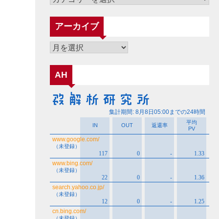
テ
ゴ
アーカイブ
リ
ー
ア
ー
カ
AH
イ
ブ