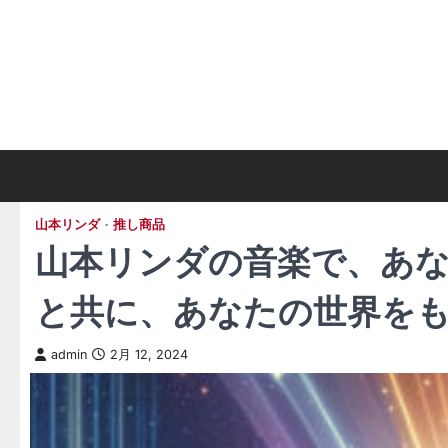
Skip
to
content
山本リンダ
推し商品
山本リンダの音楽で、あ
と共に、あなたの世界を
admin
2月 12, 2024