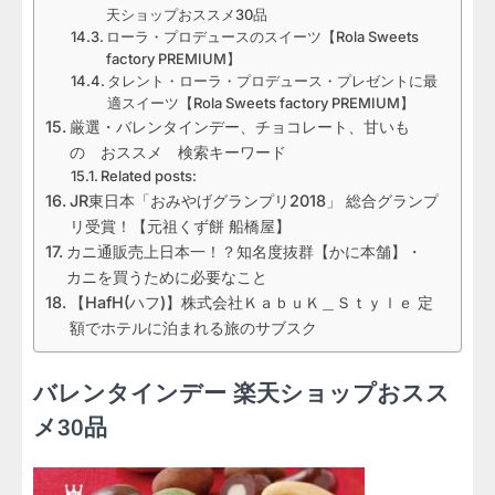
天ショップおススメ30品
ローラ・プロデュースのスイーツ【Rola Sweets
factory PREMIUM】
タレント・ローラ・プロデュース・プレゼントに最
適スイーツ【Rola Sweets factory PREMIUM】
厳選・バレンタインデー、チョコレート、甘いも
の おススメ 検索キーワード
Related posts:
JR東日本「おみやげグランプリ2018」 総合グランプ
リ受賞！【元祖くず餅 船橋屋】
カニ通販売上日本一！？知名度抜群【かに本舗】・
カニを買うために必要なこと
【HafH(ハフ)】株式会社ＫａｂｕＫ＿Ｓｔｙｌｅ 定
額でホテルに泊まれる旅のサブスク
バレンタインデー 楽天ショップおスス
メ30品