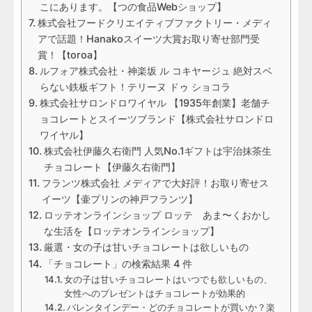
こにあります。【つの食品Webショップ】
株式会社フードクリエイティブファクトリー・メディ
アで話題！Hanakoスイーツ大賞お取り寄せ部門受
賞！【toroa】
ルフォア株式会社・神楽坂 ル コキヤージュ 絶対スベ
らない鉄板ギフト！テリーヌ ドゥ ショコラ
株式会社サロンドロワイヤル 【1935年創業】老舗チ
ョコレートとスイーツブランド【株式会社サロンドロ
ワイヤル】
株式会社伊藤久右衛門 人気No.1ギフトは宇治抹茶生
チョコレート【伊藤久右衛門】
フランツ株式会社 メディアで大好評！お取り寄せス
イーツ【壷プリンの神戸フランツ】
ロッテオンラインショップ ロッテ あま〜くおかし
な生活を【ロッテオンラインショップ】
厳選・女の子は甘いチョコレートは欲しいもの
「チョコレート」の検索結果 4 件
女の子は甘いチョコレートはいつでも欲しいもの、
女性へのプレゼントはチョコレートが効果的
バレンタインデー・どのチョコレートが買いか？楽