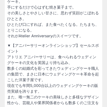
ケーキ。
手にするだけで心はずむ焼き菓子まで。
その美しさとやさしい甘さに、思わず笑顔がこぼれる
ひととき。
ひとたび口にすれば、また食べたくなる。たちまち、
とりこになる。
それがAtelier Anniversaryのスイーツです。
▼【アニバーサリーオンラインショップ】セールスポ
イント
アトリエ アニバーサリーは、食べられるウェディン
グケーキの文化を英国より持ち込み、
数多くの結婚式を彩ってきたウェディングケーキ職人
の集団で、まさに日本にウェディングケーキ革命を起
こした洋菓子屋です。
現在でも年間5,000台以上のウェディングケーキの販
売実績を誇ります。
また、唯一無二のケーキの美味しさと多様なデザイン
性から、芸能人や業界関係者からも数多くのご注文を