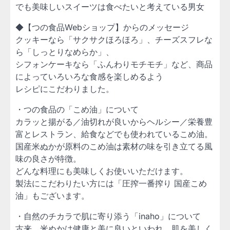
でも美味しいスイーツは食べたいと考えている男女
◆【つの食品Webショップ】からのメッセージ
クッキーなら「サクサクほろほろ」、チーズスフレな
ら「しっとりなめらか」、
シフォンケーキなら「ふんわりモチモチ」など、商品
によっていろいろな食感を楽しめるよう
レシピにこだわりました。
・つの食品の「こめ油」について
カラッと揚がる／油切れが良いからヘルシー／栄養豊
富とレストラン、給食などでも使われているこめ油。
国産米ぬかが原料のこめ油は素材の味を引き立てる風
味の良さが特徴。
どんな料理にも美味しくお使いいただけます。
製法にこだわりたい方には「圧搾一番搾り 国産こめ
油」もございます。
・自然のチカラで肌に寄り添う「inaho」について
古来、米ぬかは健康と美に良いといわれ、肌を美しく