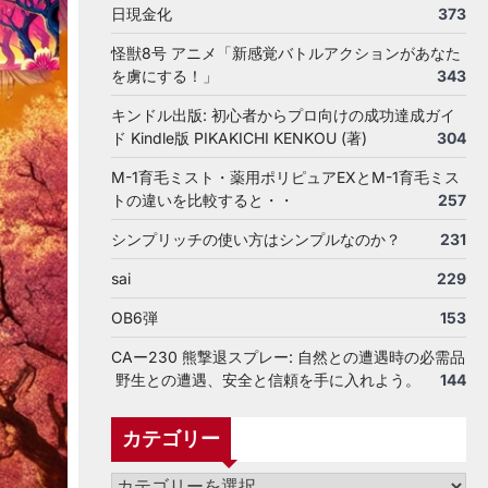
日現金化
373
怪獣8号 アニメ「新感覚バトルアクションがあなた
を虜にする！」
343
キンドル出版: 初心者からプロ向けの成功達成ガイ
ド Kindle版 PIKAKICHI KENKOU (著)
304
M-1育毛ミスト・薬用ポリピュアEXとM-1育毛ミス
トの違いを比較すると・・
257
シンプリッチの使い方はシンプルなのか？
231
sai
229
OB6弾
153
CAー230 熊撃退スプレー: 自然との遭遇時の必需品
野生との遭遇、安全と信頼を手に入れよう。
144
カテゴリー
カ