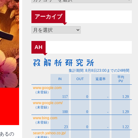
テ
ゴ
アーカイブ
リ
ー
ア
ー
カ
AH
イ
ブ
あるの