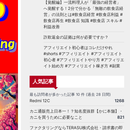
【覚醒編】一流料理人が「最強の経営者」
へ覚醒する！2分で分かる「無敵の飲食店経
営」の法則とは#飲食店経営 #飲食店利益 #
飲食店再生 #飲食店 知識 #飲食店 スキル #
利益改善
詐欺返金の証拠は何が必要ですか？
アフィリエイト初心者はコレだけやれ
#shorts #アフィリエイト #アフィリエイト
初心者 #アフィリエイトやり方 #アフィリエ
イト始め方 #アフィリエイト稼ぎ方 #副業
人気記事
最も訪問者が多かった記事 10 件 (過去 28 日間)
Redmi 12C
1268
カニ通販売上日本一！？知名度抜群【かに本舗】・
カニを買うために必要なこと
821
ファクタリングならTERASU株式会社・請求書の即