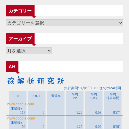
カテゴリー
カ
テ
ゴ
アーカイブ
リ
ー
ア
ー
カ
AH
イ
ブ