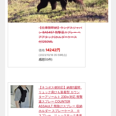
【在庫限即納】ラングスジャパ
ン BA5457 熊撃退スプレー ベ
アアタック(ホルダーケース
付)250ML
14242円
価格:
(2023/10/18 05:59時点)
感想(0件)
【ネコポス便対応】納期1週間 ,
リュック肩ひも装着型 カウン
ターアソールト 230g 対応 熊撃
退スプレー COUNTER
ASSAULT 熊除けスプレー 収納
ホルダー スプレーケース ※
スプレー、リュックサック本体