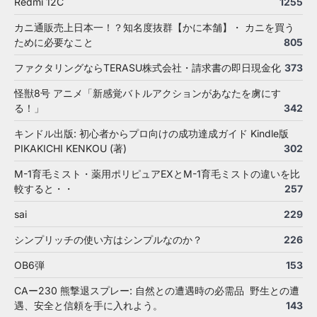
Redmi 12C
1255
カニ通販売上日本一！？知名度抜群【かに本舗】・ カニを買う
ために必要なこと
805
ファクタリングならTERASU株式会社・請求書の即日現金化
373
怪獣8号 アニメ「新感覚バトルアクションがあなたを虜にす
る！」
342
キンドル出版: 初心者からプロ向けの成功達成ガイド Kindle版
PIKAKICHI KENKOU (著)
302
M-1育毛ミスト・薬用ポリピュアEXとM-1育毛ミストの違いを比
較すると・・
257
sai
229
シンプリッチの使い方はシンプルなのか？
226
OB6弾
153
CAー230 熊撃退スプレー: 自然との遭遇時の必需品 野生との遭
遇、安全と信頼を手に入れよう。
143