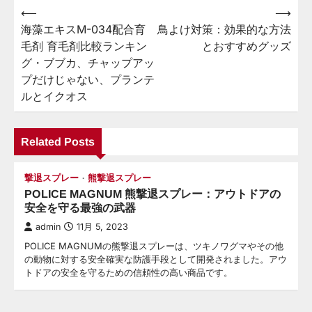
⟵
⟶
投
海藻エキスM-034配合育
鳥よけ対策：効果的な方法
稿
毛剤 育毛剤比較ランキン
とおすすめグッズ
ナ
グ・ブブカ、チャップアッ
ビ
プだけじゃない、プランテ
ルとイクオス
ゲ
ー
Related Posts
シ
ョ
撃退スプレー
熊撃退スプレー
ン
POLICE MAGNUM 熊撃退スプレー：アウトドアの
安全を守る最強の武器
admin
11月 5, 2023
POLICE MAGNUMの熊撃退スプレーは、ツキノワグマやその他
の動物に対する安全確実な防護手段として開発されました。アウ
トドアの安全を守るための信頼性の高い商品です。