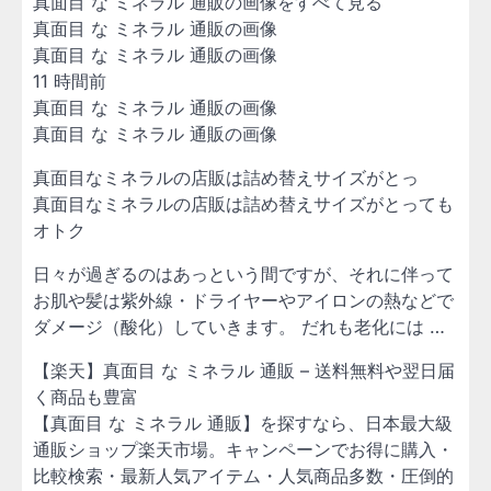
真面目 な ミネラル 通販の画像をすべて見る
真面目 な ミネラル 通販の画像
真面目 な ミネラル 通販の画像
11 時間前
真面目 な ミネラル 通販の画像
真面目 な ミネラル 通販の画像
真面目なミネラルの店販は詰め替えサイズがとっ
真面目なミネラルの店販は詰め替えサイズがとっても
オトク
日々が過ぎるのはあっという間ですが、それに伴って
お肌や髪は紫外線・ドライヤーやアイロンの熱などで
ダメージ（酸化）していきます。 だれも老化には …
【楽天】真面目 な ミネラル 通販 – 送料無料や翌日届
く商品も豊富
【真面目 な ミネラル 通販】を探すなら、日本最大級
通販ショップ楽天市場。キャンペーンでお得に購入・
比較検索・最新人気アイテム・人気商品多数・圧倒的