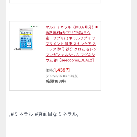
マルチミネラル《約3ヵ月分》■
送料無料■サプリ/亜鉛/ヨウ
素 サプリ/ミネラルサプリ サ
プリメント 健康 スキンケア ス
トレス 酵母 鉄分 クロム セレン
マンガン カルシウム マグネシ
ウム 銅【seedcoms_DEAL2】
1,439円
価格:
(2022/3/25 03:52時点)
感想(188件)
,#ミネラル,#真面目なミネラル,