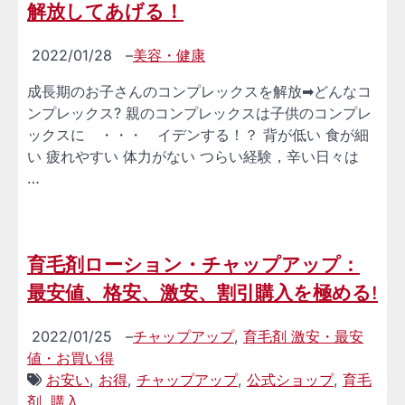
解放してあげる！
2022/01/28
–
美容・健康
成長期のお子さんのコンプレックスを解放➡どんなコ
ンプレックス? 親のコンプレックスは子供のコンプレ
ックスに ・・・ イデンする！？ 背が低い 食が細
い 疲れやすい 体力がない つらい経験，辛い日々は
…
育毛剤ローション・チャップアップ：
最安値、格安、激安、割引購入を極める!
2022/01/25
–
チャップアップ
,
育毛剤 激安・最安
値・お買い得
お安い
,
お得
,
チャップアップ
,
公式ショップ
,
育毛
剤
,
購入