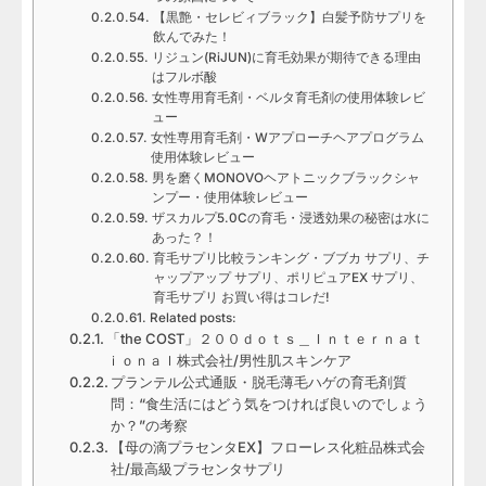
【黒艶・セレビィブラック】白髪予防サプリを
飲んでみた！
リジュン(RiJUN)に育毛効果が期待できる理由
はフルボ酸
女性専用育毛剤・ベルタ育毛剤の使用体験レビ
ュー
女性専用育毛剤・Wアプローチヘアプログラム
使用体験レビュー
男を磨くMONOVOヘアトニックブラックシャ
ンプー・使用体験レビュー
ザスカルプ5.0Cの育毛・浸透効果の秘密は水に
あった？！
育毛サプリ比較ランキング・ブブカ サプリ、チ
ャップアップ サプリ、ポリピュアEX サプリ、
育毛サプリ お買い得はコレだ!
Related posts:
「the COST」２００ｄｏｔｓ＿Ｉｎｔｅｒｎａｔ
ｉｏｎａｌ株式会社/男性肌スキンケア
プランテル公式通販・脱毛薄毛ハゲの育毛剤質
問：“食生活にはどう気をつければ良いのでしょう
か？”の考察
【母の滴プラセンタEX】フローレス化粧品株式会
社/最高級プラセンタサプリ