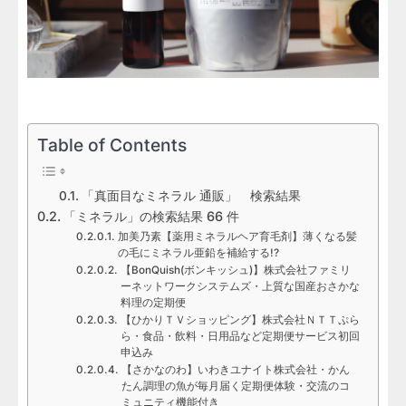
Table of Contents
「真面目なミネラル 通販」 検索結果
「ミネラル」の検索結果 66 件
加美乃素【薬用ミネラルヘア育毛剤】薄くなる髪
の毛にミネラル亜鉛を補給する!?
【BonQuish(ボンキッシュ)】株式会社ファミリ
ーネットワークシステムズ・上質な国産おさかな
料理の定期便
【ひかりＴＶショッピング】株式会社ＮＴＴぷら
ら・食品・飲料・日用品など定期便サービス初回
申込み
【さかなのわ】いわきユナイト株式会社・かん
たん調理の魚が毎月届く定期便体験・交流のコ
ミュニティ機能付き