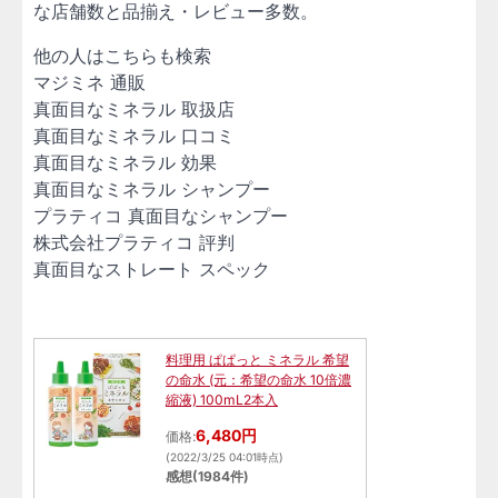
な店舗数と品揃え・レビュー多数。
他の人はこちらも検索
マジミネ 通販
真面目なミネラル 取扱店
真面目なミネラル 口コミ
真面目なミネラル 効果
真面目なミネラル シャンプー
プラティコ 真面目なシャンプー
株式会社プラティコ 評判
真面目なストレート スペック
料理用 ぱぱっと ミネラル 希望
の命水 (元：希望の命水 10倍濃
縮液) 100mL2本入
6,480円
価格:
(2022/3/25 04:01時点)
感想(1984件)