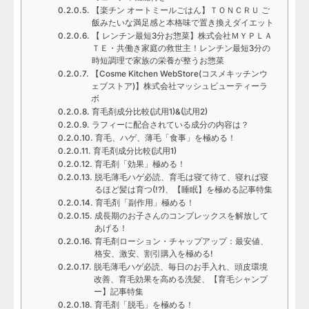
【楽チン オートミールごはん】ＴＯＮＣＲＵ ご
飯みたいな満足感と本格味で置き換えダイエット
【 レンチン最短3分お惣菜】株式会社ＭＹＰＬＡ
ＴＥ・共働き家庭の救世主！レンチン最短3分の
時短調理で家族の栄養が整うお惣菜
【Cosme Kitchen WebStore(コスメキッチンウ
ェブストア)】株式会社マッシュビューティーラ
ボ
育毛剤成分比較(試用1)&(試用2)
ラフィーに配合されている成分の内容は？
育毛、ハゲ、薄毛「食事」を極める！
育毛剤成分比較(試用1)
育毛剤「効果」極める！
脱毛薄毛ハゲ必読、育毛は寝て待て、寝れば寝
るほど髪は育つ(!?)、【睡眠】を極める記事特集
育毛剤「副作用」極める！
成長期のお子さんのコンプレックスを解放して
あげる！
育毛剤ローション・チャップアップ：最安値、
格安、激安、割引購入を極める!
脱毛薄毛ハゲ必読、毎日のお手入れ、頭皮環境
改善、育毛効果を高める洗髪、【育毛シャンプ
ー】記事特集
育毛剤「脱毛」を極める！