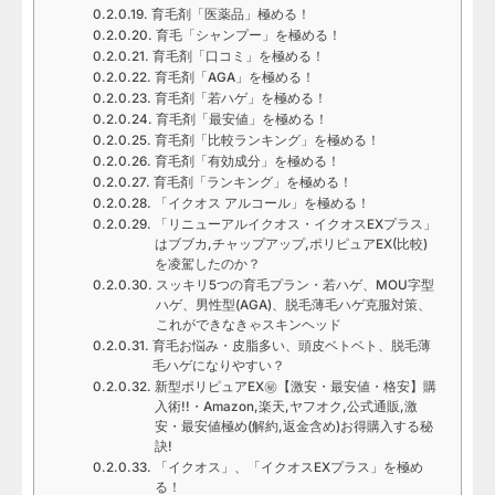
育毛剤「医薬品」極める！
育毛「シャンプー」を極める！
育毛剤「口コミ」を極める！
育毛剤「AGA」を極める！
育毛剤「若ハゲ」を極める！
育毛剤「最安値」を極める！
育毛剤「比較ランキング」を極める！
育毛剤「有効成分」を極める！
育毛剤「ランキング」を極める！
「イクオス アルコール」を極める！
「リニューアルイクオス・イクオスEXプラス」
はブブカ,チャップアップ,ポリピュアEX(比較)
を凌駕したのか？
スッキリ5つの育毛プラン・若ハゲ、MOU字型
ハゲ、男性型(AGA)、脱毛薄毛ハゲ克服対策、
これができなきゃスキンヘッド
育毛お悩み・皮脂多い、頭皮ベトベト、脱毛薄
毛ハゲになりやすい？
新型ポリピュアEX㊙【激安・最安値・格安】購
入術!!・Amazon,楽天,ヤフオク,公式通販,激
安・最安値極め(解約,返金含め)お得購入する秘
訣!
「イクオス」、「イクオスEXプラス」を極め
る！