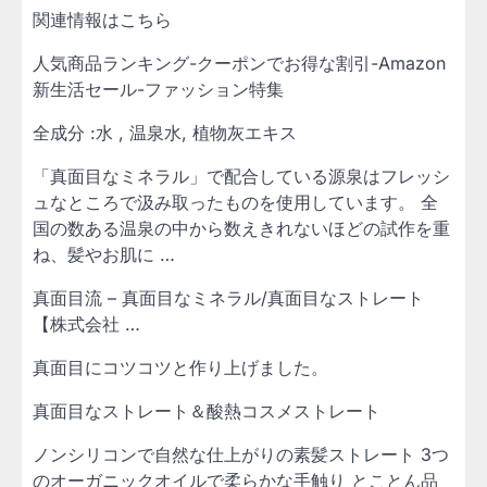
関連情報はこちら
人気商品ランキング-クーポンでお得な割引-Amazon
新生活セール-ファッション特集
全成分 :水 , 温泉水, 植物灰エキス
「真面目なミネラル」で配合している源泉はフレッシ
ュなところで汲み取ったものを使用しています。 全
国の数ある温泉の中から数えきれないほどの試作を重
ね、髪やお肌に …
真面目流 – 真面目なミネラル/真面目なストレート
【株式会社 …
真面目にコツコツと作り上げました。
真面目なストレート＆酸熱コスメストレート
ノンシリコンで自然な仕上がりの素髪ストレート 3つ
のオーガニックオイルで柔らかな手触り とことん品