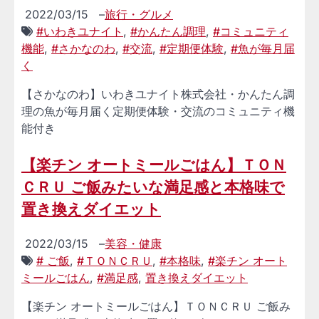
2022/03/15
–
旅行・グルメ
#いわきユナイト
,
#かんたん調理
,
#コミュニティ
機能
,
#さかなのわ
,
#交流
,
#定期便体験
,
#魚が毎月届
く
【さかなのわ】いわきユナイト株式会社・かんたん調
理の魚が毎月届く定期便体験・交流のコミュニティ機
能付き
【楽チン オートミールごはん】ＴＯＮ
ＣＲＵ ご飯みたいな満足感と本格味で
置き換えダイエット
2022/03/15
–
美容・健康
# ご飯
,
#ＴＯＮＣＲＵ
,
#本格味
,
#楽チン オート
ミールごはん
,
#満足感
,
置き換えダイエット
【楽チン オートミールごはん】ＴＯＮＣＲＵ ご飯み