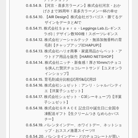
【河京・喜多方ラーメン】株式会社河京・おか
げさまで35周年！喜多方ラーメン一杯の幸せ
【AIR Design】株式会社ガラパゴス・勝てるデ
ザインをデータとAIで
株式会社Ｓｐｅｒｏ・Leggings Lab.(レギンス
ラボ)｜デザイン数100種！スポーツレギンス
株式会社ソーシャルテック・無添加無香料の育
毛剤【チャップアップ(CHAPUP)】
株式会社ハリオ商事・家庭用品からペット・ア
ウトドア用品を販売【HARIO NETSHOP】
株式会社ニッチ・新食感！厚さ10mmのチョコ
を挟んだ贅沢チョコレートサンド【ユヌオンラ
インショップ】
育毛剤成分比較(試用1)&(試用2)
株式会社シュゼット：アンリ・シャルパンティ
エ【洋菓子シュゼット】
株式会社シュゼット・C3(シーキューブ)【洋菓
子シュゼット】
株式会社ＧＲＡＣＥ 記念日や誕生日に全国冷
凍配送ギフト【生クリームつき なめらかバス
チー】
バレンタインデー、ホワイトデー、ネットショ
ップ・おススメ激選スイーツ!!
バレンタインデー・どのチョコレートが買い