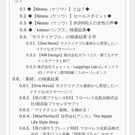
◆【Kesou（ケソウ）】とは？◆
◆【Kesou（ケソウ）】セールスポイント◆
◆【Kesou（ケソウ）】約2000人の女性の声◆
◆「kesouパンプス」検索結果◆
「サステイナブル」の検索結果 3 件
【One Nova】サステイナブル素材から実現したハ
イテクなボクサーパンツ
【AIR Design】株式会社ガラパゴス・勝てるデザ
インをデータとAIで
株式会社Ｓｐｅｒｏ・Leggings Lab.(レギンスラ
ボ)｜デザイン数100種！スポーツレギンス
「素材」の検索結果
【One Nova】サステイナブル素材から実現したハ
イテクなボクサーパンツ
【母の滴プラセンタEX】フローレス化粧品株式会
社/最高級プラセンタサプリ
「マイナチュレ 偽物」を極める！
【MacPerfect】合同会社アシカン The Apple
Life Style Shop
【母の滴サラブレッド100】フローレス化粧品株式
会社・楽天口コミ多数『国産馬プラセンタサプ