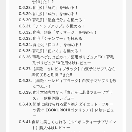
を付けた！？
育毛剤「解約」を極める！
育毛剤「成分」を極める！
育毛剤「配合成分」を極める！
「チャップアップ」を極める！
育毛、頭皮「マッサージ」を極める！
育毛「シャンプー」を極める！
育毛剤「口コミ」を極める！
育毛剤「使い方」を極める！
薄毛ハゲにはピカイチ薬用ポリピュアEX・育毛
剤ポリピュアEX使用体験レビュー
【黒艶・セレビィブラック】白髪予防サプリなら
黒髪戻ると期待できた!!
【黒艶・セレビィブラック】白髪予防サプリを飲
んでみた！
青汁本物志向なら「青汁そば若葉フルーツプラ
ス」・飲用体験レビュー
簡単に続けられる置き換えダイエット・フルー
ツ青汁【GOKURICH(ゴクリッチ)】体験レビュ
ー
自然に美しくなれる【ルイボスティーサプリメン
ト】購入体験レビュー