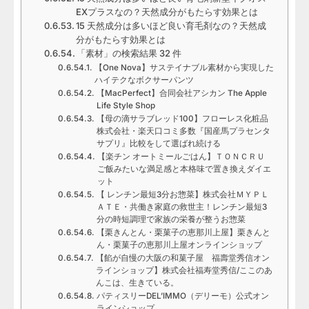
EXプラスなの？天然成分がもたらす効果とは
15 天然成分は多いほど良い育毛剤なの？天然成
分がもたらす効果とは
「素材」の検索結果 32 件
【One Nova】サステイナブル素材から実現した
ハイテクなボクサーパンツ
【MacPerfect】合同会社アシカン The Apple
Life Style Shop
【母の滴サラブレッド100】フローレス化粧品
株式会社・楽天口コミ多数『国産馬プラセンタ
サプリ』比較をして選ばれ続ける
【楽チン オートミールごはん】ＴＯＮＣＲＵ
ご飯みたいな満足感と本格味で置き換えダイエ
ット
【 レンチン最短3分お惣菜】株式会社ＭＹＰＬ
ＡＴＥ・共働き家庭の救世主！レンチン最短3
分の時短調理で家族の栄養が整うお惣菜
【栗きんとん・栗菓子の恵那川上屋】栗きんと
ん・栗菓子の恵那川上屋オンラインショップ
【餡が自慢の大阪の和菓子屋 福壽堂秀信オン
ラインショップ】株式会社福寿堂秀信/ここのあ
んこは、生きている。
パティスリーDEL’IMMO（デリーモ）公式オン
ラインショップ