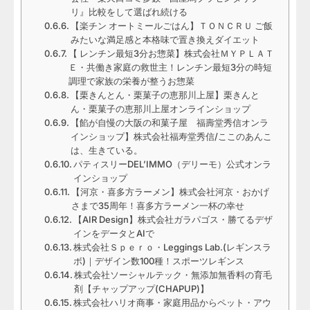
リ』比較をして選ばれ続ける
【楽チン オートミールごはん】ＴＯＮＣＲＵ ご飯
みたいな満足感と本格味で置き換えダイエット
【 レンチン最短3分お惣菜】株式会社ＭＹＰＬＡＴ
Ｅ・共働き家庭の救世主！レンチン最短3分の時短
調理で家族の栄養が整うお惣菜
【栗きんとん・栗菓子の恵那川上屋】栗きんと
ん・栗菓子の恵那川上屋オンラインショップ
【餡が自慢の大阪の和菓子屋 福壽堂秀信オンラ
インショップ】株式会社福寿堂秀信/ここのあんこ
は、生きている。
パティスリーDEL’IMMO（デリーモ）公式オンラ
インショップ
【河京・喜多方ラーメン】株式会社河京・おかげ
さまで35周年！喜多方ラーメン一杯の幸せ
【AIR Design】株式会社ガラパゴス・勝てるデザ
インをデータとAIで
株式会社Ｓｐｅｒｏ・Leggings Lab.(レギンスラ
ボ)｜デザイン数100種！スポーツレギンス
株式会社ソーシャルテック・無添加無香料の育毛
剤【チャップアップ(CHAPUP)】
株式会社ハリオ商事・家庭用品からペット・アウ