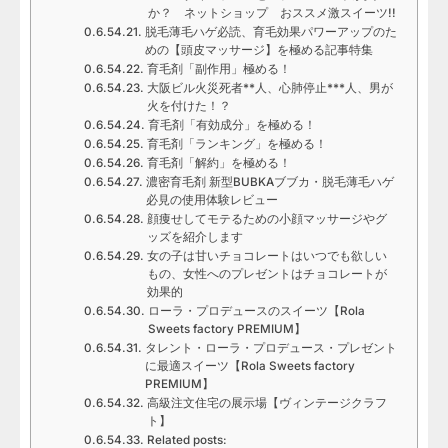
か？ ネットショップ おススメ激スイーツ!!
脱毛薄毛ハゲ必読、育毛効果パワーアップのた
めの【頭皮マッサージ】を極める記事特集
育毛剤「副作用」極める！
大阪ビル火災死者**人、心肺停止***人、男が
火を付けた！？
育毛剤「有効成分」を極める！
育毛剤「ランキング」を極める！
育毛剤「解約」を極める！
濃密育毛剤 新型BUBKAブブカ・脱毛薄毛ハゲ
必見の使用体験レビュー
顔痩せしてモテるための小顔マッサージやグ
ッズを紹介します
女の子は甘いチョコレートはいつでも欲しい
もの、女性へのプレゼントはチョコレートが
効果的
ローラ・プロデュースのスイーツ【Rola
Sweets factory PREMIUM】
タレント・ローラ・プロデュース・プレゼント
に最適スイーツ【Rola Sweets factory
PREMIUM】
高級注文住宅の展示場【ヴィンテージクラフ
ト】
Related posts: