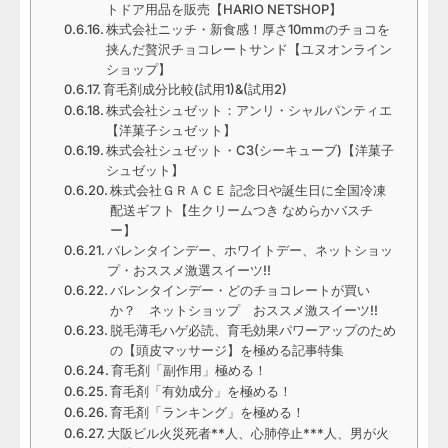
トドア用品を販売【HARIO NETSHOP】
株式会社ニッチ・新食感！厚さ10mmのチョコを
挟んだ贅沢チョコレートサンド【ユヌオンライン
ショップ】
育毛剤成分比較(試用1)&(試用2)
株式会社シュゼット：アンリ・シャルパンティエ
【洋菓子シュゼット】
株式会社シュゼット・C3(シーキューブ)【洋菓子
シュゼット】
株式会社ＧＲＡＣＥ 記念日や誕生日に全国冷凍
配送ギフト【生クリームつき なめらかバスチ
ー】
バレンタインデー、ホワイトデー、ネットショッ
プ・おススメ激選スイーツ!!
バレンタインデー・どのチョコレートが買い
か？ ネットショップ おススメ激スイーツ!!
脱毛薄毛ハゲ必読、育毛効果パワーアップのため
の【頭皮マッサージ】を極める記事特集
育毛剤「副作用」極める！
育毛剤「有効成分」を極める！
育毛剤「ランキング」を極める！
大阪ビル火災死者**人、心肺停止***人、男が火