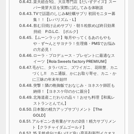
楽天総合1位、大豆専門店【だいずデイズ】スー
パー発芽大豆を実際に試してみる体験談
TVで話題のしじみ&牡蠣サプリ 初回モニター募
集！！【レバリズム・L】
飲む日焼け止めサプリ・朝５粒飲めば終日効果
持続 P.O.L.C. [ポルク]
【ムーンラック】毎月やってくるあのもやも
や・ず〜んとサヨナラ！生理痛・PMSでお悩み
の方必見！
ローラ・プロデュース・プレゼントに最適なス
イーツ【Rola Sweets factory PREMIUM】
毛がに、タラバガニ、ズワイガニ、花咲蟹、カニ
づくし!! カニ通販、かにお取り寄せ、カニ・か
に三昧の年末年始!!!
突撃！隣の晩御飯でおなじみ・ヨネスケ師匠も
納得！【ヨネスケ印のかに親分】
北海道産こだわりの品々！おせち料理【和風レ
ストランとんでん】
日本製の精力アップサプリメント【The
GOLD】
アルギニン含有量がマカの2倍！精力サプリメン
ト【クラチャイダムゴールド】
15 天然成分は多いほど良い育毛剤新型イクオス