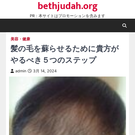
bethjudah.org
Skip
to
PR：本サイトはプロモーションを含みます
content
美容・健康
髪の毛を蘇らせるために貴方が
やるべき５つのステップ
admin
3月 14, 2024