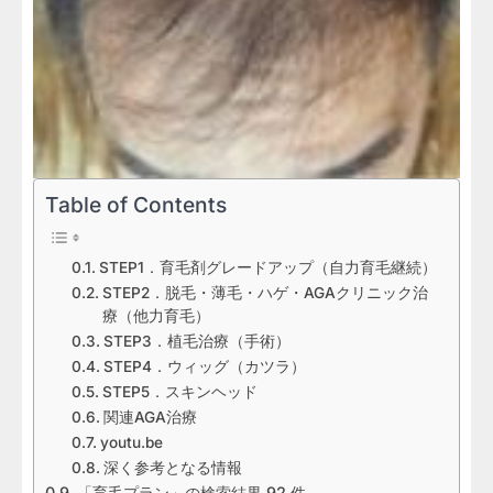
Table of Contents
STEP1．育毛剤グレードアップ（自力育毛継続）
STEP2．脱毛・薄毛・ハゲ・AGAクリニック治
療（他力育毛）
STEP3．植毛治療（手術）
STEP4．ウィッグ（カツラ）
STEP5．スキンヘッド
関連AGA治療
youtu.be
深く参考となる情報
「育毛プラン」の検索結果 92 件