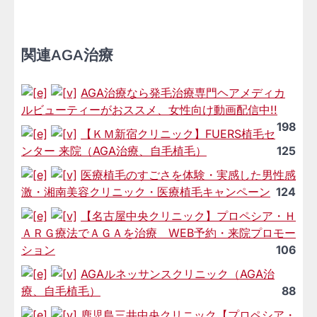
関連AGA治療
AGA治療なら発毛治療専門ヘアメディカ
ルビューティーがおススメ、女性向け動画配信中!!
198
【ＫＭ新宿クリニック】FUERS植毛セ
ンター 来院（AGA治療、自毛植毛）
125
医療植毛のすごさを体験・実感した男性感
激・湘南美容クリニック・医療植毛キャンペーン
124
【名古屋中央クリニック】プロペシア・Ｈ
ＡＲＧ療法でＡＧＡを治療 WEB予約・来院プロモー
ション
106
AGAルネッサンスクリニック（AGA治
療、自毛植毛）
88
鹿児島三井中央クリニック【プロペシア・