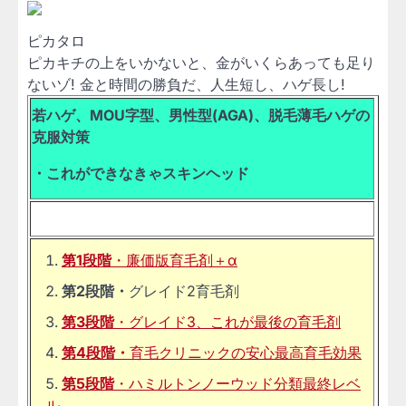
ピカタロ
ピカキチの上をいかないと、金がいくらあっても足り
ないゾ! 金と時間の勝負だ、人生短し、ハゲ長し!
若ハゲ、MOU字型、男性型(AGA)、脱毛薄毛ハゲの
克服対策
・これができなきゃスキンヘッド
第1段階
・廉価版育毛剤＋α
第2段階・
グレイド2育毛剤
第3段階
・グレイド3、これが最後の育毛剤
第4段階・
育毛クリニックの安心最高育毛効果
第5段階
・ハミルトンノーウッド分類最終レベ
ル