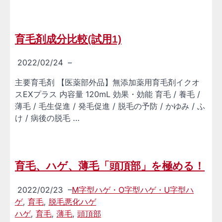
育毛剤成分比較(試用1)
2022/02/24
–
主要育毛剤 【医薬部外品】無添加薬用育毛剤イクオ
スEXプラス 内容量 120mL 効果・効能 育毛 / 養毛 /
薄毛 / 毛生促進 / 発毛促進 / 脱毛の予防 / かゆみ / ふ
け / 病後の脱毛 …
育毛、ハゲ、薄毛「頭頂部」を極める！
2022/02/23
–
M字型ハゲ・O字型ハゲ・U字型ハ
ゲ
,
育毛
,
脱毛悪化ハゲ
ハゲ
,
育毛
,
薄毛
,
頭頂部