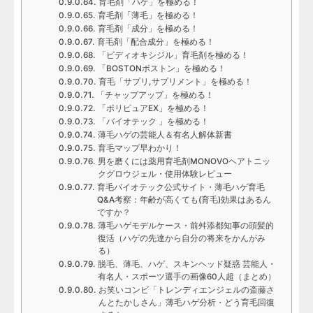
育毛剤「ハゲ」を極める！
育毛剤「薄毛」を極める！
育毛剤「成分」を極める！
育毛剤「配合成分」を極める！
「ピディオキシジル」育毛剤を極める！
「BOSTONボストン」を極める！
育毛「サプリ,サプリメント」を極める！
「チャップアップ」を極める！
「ポリピュアEX」を極める！
「バイオテック 」を極める！
薄毛ハゲの芸能人＆有名人解体新書
育毛マップ早わかり！
男を磨くには薬用育毛剤MONOVOヘアトニッ
クグロウジェル・使用体験レビュー
育毛バイオテック公式サイト・薄毛ハゲ育毛
Q&A考察：年齢が高くても(育毛)効果はあるん
ですか？
薄毛ハゲモデルケース・前舛添都知事の頭髪的
復活（ハゲの先達から自分の将来をかんがみ
る）
脱毛、薄毛、ハゲ、スキンヘッド疑惑 芸能人・
有名人・スポーツ選手の画像60人超（まとめ）
お笑いコンビ「トレンディエンジェルの斎藤さ
んとたかしさん」薄毛ハゲ分析・どう育毛回復