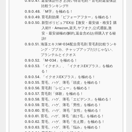
返金保証付き お買い得育毛剤・育毛剤返金保証
比較ランキング!!
「M字」を極める！
育毛剤効果「ビフォーアフター」を極める！
新型ポリピュアEX㊙【激安・最安値・格安】購
入術!!・Amazon,楽天,ヤフオク,公式通販,激
安・最安値極め(解約,返金含め)お得購入する秘
訣!
海藻エキスM-034配合育毛剤 育毛剤比較ランキ
ング・ブブカ、チャップアップだけじゃない、
プランテルとイクオス
「M-034」を極める！
「イクオス」、「イクオスEXプラス」を極め
る！
「イクオスEXプラス」を極める！
育毛、ハゲ、薄毛「頭皮」を極める！
育毛剤「レビュー」を極める！
育毛剤「体験」を極める！
育毛、ハゲ、薄毛「エビデンス」を極める！
育毛、ハゲ、薄毛「男性」を極める！
育毛、ハゲ、薄毛「女性」を極める！
育毛、ハゲ、薄毛「抜け毛」を極める！
育毛、ハゲ、薄毛「生え際」を極める！
育毛、ハゲ、薄毛「悩み」を極める！