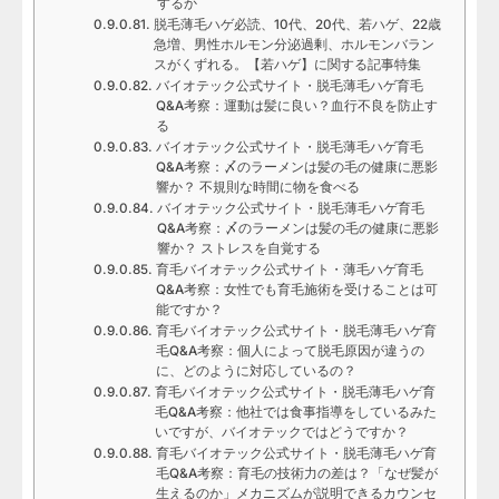
するか
脱毛薄毛ハゲ必読、10代、20代、若ハゲ、22歳
急増、男性ホルモン分泌過剰、ホルモンバラン
スがくずれる。【若ハゲ】に関する記事特集
バイオテック公式サイト・脱毛薄毛ハゲ育毛
Q&A考察：運動は髪に良い？血行不良を防止す
る
バイオテック公式サイト・脱毛薄毛ハゲ育毛
Q&A考察：〆のラーメンは髪の毛の健康に悪影
響か？ 不規則な時間に物を食べる
バイオテック公式サイト・脱毛薄毛ハゲ育毛
Q&A考察：〆のラーメンは髪の毛の健康に悪影
響か？ ストレスを自覚する
育毛バイオテック公式サイト・薄毛ハゲ育毛
Q&A考察：女性でも育毛施術を受けることは可
能ですか？
育毛バイオテック公式サイト・脱毛薄毛ハゲ育
毛Q&A考察：個人によって脱毛原因が違うの
に、どのように対応しているの？
育毛バイオテック公式サイト・脱毛薄毛ハゲ育
毛Q&A考察：他社では食事指導をしているみた
いですが、バイオテックではどうですか？
育毛バイオテック公式サイト・脱毛薄毛ハゲ育
毛Q&A考察：育毛の技術力の差は？「なぜ髪が
生えるのか」メカニズムが説明できるカウンセ