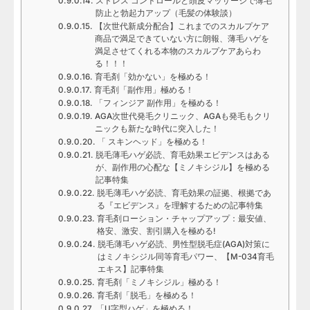
ストレス コントロールと頭皮マッサージで薄毛
防止と勃起力アップ（毛髪の体験談）
【次世代新成分配合】これまでのスカルプケア
商品で満足できていない方に朗報、薄毛ハゲを
満足させてくれる本物のスカルプケアあらわ
る！！！
育毛剤「効かない」を極める！
育毛剤「副作用」極める！
「フィンジア 副作用」を極める！
AGA次世代発毛クリニック、AGAも発毛もクリ
ニックも新たな時代に突入した！
「 スキンヘッド」を極める！
脱毛薄毛ハゲ必読、育毛効果エビデンスはある
が、副作用の心配な【ミノキシジル】を極める
記事特集
脱毛薄毛ハゲ必読、育毛効果の証拠、根拠であ
る『エビデンス』を理解するための記事特集
育毛剤ローション・チャップアップ：最安値、
格安、激安、割引購入を極める!
脱毛薄毛ハゲ必読、男性型脱毛症(AGA)対策に
はミノキシジル同等育毛パワー、【M-034育毛
エキス】記事特集
育毛剤「ミノキシジル」極める！
育毛剤「脱毛」を極める！
「U字型ハゲ」を極める！