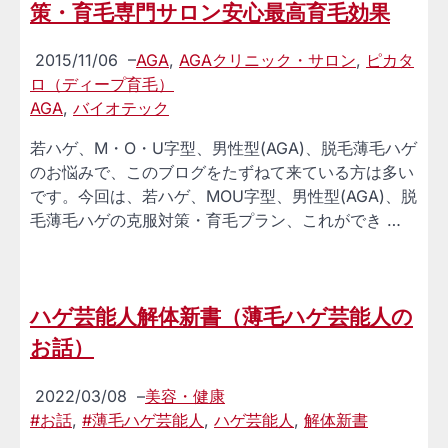
策・育毛専門サロン安心最高育毛効果
2015/11/06
–
AGA
,
AGAクリニック・サロン
,
ピカタ
ロ（ディープ育毛）
AGA
,
バイオテック
若ハゲ、M・O・U字型、男性型(AGA)、脱毛薄毛ハゲ
のお悩みで、このブログをたずねて来ている方は多い
です。今回は、若ハゲ、MOU字型、男性型(AGA)、脱
毛薄毛ハゲの克服対策・育毛プラン、これができ …
ハゲ芸能人解体新書（薄毛ハゲ芸能人の
お話）
2022/03/08
–
美容・健康
#お話
,
#薄毛ハゲ芸能人
,
ハゲ芸能人
,
解体新書