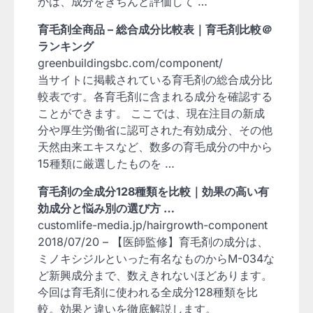
かは、成分をきちんと評価して …
育毛剤全商品 – 総合成分比較表｜育毛剤比較＠
ランキング
greenbuildingsbc.com/component/
当サイトに掲載されている育毛剤の総合成分比
較表です。各育毛剤に含まれる成分を確認する
ことができます。 ここでは、現在注目の新成
分や厚生労働省に認可された有効成分、その他
天然由来エキスなど、数多の育毛成分の中から
15種類に厳選したものを …
育毛剤の全成分128種類を比較｜効果の高い有
効成分と悩み別の選び方 …
customlife-media.jp/hairgrowth-component
2018/07/20 – 【医師監修】育毛剤の成分は、
ミノキシジルといった有名なものからM-034な
ど新興成分まで、数えきれないほどあります。
今回は育毛剤に使われる全成分128種類を比
較。効果と違いを徹底解説します。