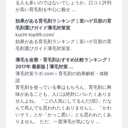
る人も多いのではないでしょうか。口コミ評判
が高い育毛剤を中心に載せ …
効果がある育毛剤ランキング｜若ハゲ旦那の育
毛剤選びガイド薄毛対策室
kuchi-top99.com/
効果がある育毛剤ランキング｜若ハゲ旦那の育
毛剤選びガイド薄毛対策室.
薄毛を改善・育毛剤おすすめ比較ランキング！
2017年 最新版 | 薄毛対策 …
薄毛対策ラボ.com › 育毛剤の効果解析・体験
談
育毛剤を使っている事はもちろん、育毛剤に興
味があることも、人には絶対にバレたくありま
せんよね。 「この人気にしてるんだ(笑)」だな
んて死んでも思われたくありませんし、「かわ
いそう」とか「かっこ悪い」とも思われたくあ
りません。 ただ、一度薄毛が気になり …