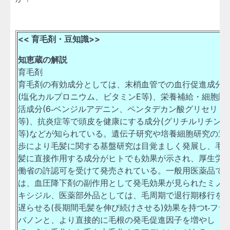
<< 育毛剤・豆知識>>
知恵蔵の解説
育毛剤
育毛剤の有効成分としては、末梢血管での血行促進成分
(塩化カルプロニウム、ビタミンE等)、栄養補給・細胞賦
活成分(6‐ベンジルアデニン、ペンタデカン酸グリセリド
等)、抗炎症等で頭皮を健康にする成分(グリチルリチン
等)などが知られている。遺伝子研究や培養細胞研究の進
歩により毛髪に関する基盤研究は目覚ましく発展し、毛
髪に直接作用する成分がヒトでも効果が示され、厚生労
働省の許認可を受けて発売されている。一般用医薬品で
は、血圧降下剤の副作用として発毛効果が見られたミノ
キシジル、医薬部外品としては、毛周期で退行期移行を
遅らせる(長期間毛髪を伸び続けさせる)効果を持つt‐フラ
バノンと、より直接的に毛根の発毛促進因子を増やし