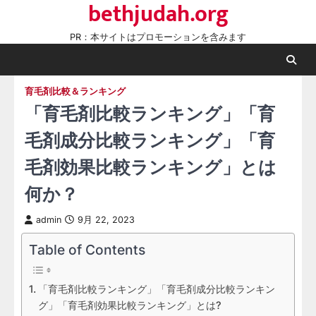
bethjudah.org
Skip
to
PR：本サイトはプロモーションを含みます
content
育毛剤比較＆ランキング
「育毛剤比較ランキング」「育
毛剤成分比較ランキング」「育
毛剤効果比較ランキング」とは
何か？
admin
9月 22, 2023
Table of Contents
「育毛剤比較ランキング」「育毛剤成分比較ランキン
グ」「育毛剤効果比較ランキング」とは?