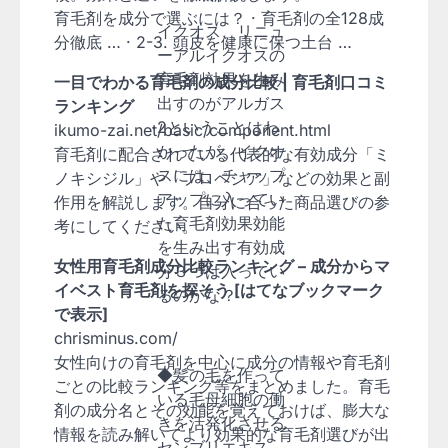
‎育毛剤を成分で選ぶには？ · ‎育毛剤の全128成
イクオス、リニュ
分徹底 … · ‎2-3. 頭皮を健康に保つ土台 …
ーアルイクオスの
育毛剤効果を生み
一目でわかる育毛剤の成分比較 | 育毛剤口コミ
出すのがアルガス
ランキング
2ということはわ
ikumo-zai.net/basic/component.html
かったが、イクオ
育毛剤に配合されている代表的な有効成分「ミ
スには、チャップ
ノキシジル」や「プロペシア」などの効果と副
アップに入ってい
作用を解説します。自分に合った商品選びの参
た育毛剤効果効能
考にしてください。
を生み出す有効成
女性用育毛剤成分比較ランキング – 成分からマ
分３つは入ってい
イベスト育毛剤を探そう [はてなブックマーク
るのかな？
で表示]
chrisminus.com/
女性向けの育毛剤を中心に成分の情報や育毛剤
◆髪の毛を作って
ごとの比較ランキング等をまとめました。育毛
いる毛母細胞の働
剤の成分名とその効能を覚えておけば、膨大な
きを活発化させる
情報を読み解いてより効果的な育毛剤選びが出
センブリエキス