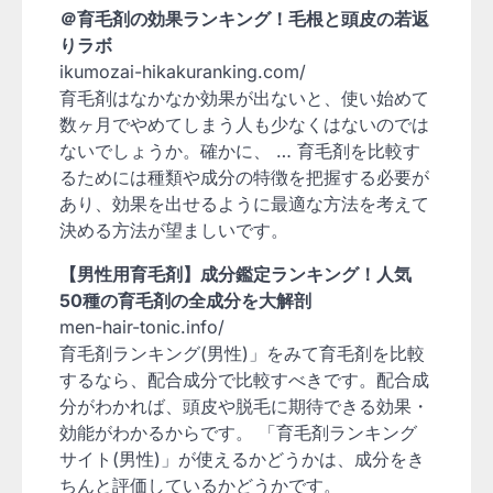
＠育毛剤の効果ランキング！毛根と頭皮の若返
りラボ
ikumozai-hikakuranking.com/
育毛剤はなかなか効果が出ないと、使い始めて
数ヶ月でやめてしまう人も少なくはないのでは
ないでしょうか。確かに、 … 育毛剤を比較す
るためには種類や成分の特徴を把握する必要が
あり、効果を出せるように最適な方法を考えて
決める方法が望ましいです。
【男性用育毛剤】成分鑑定ランキング！人気
50種の育毛剤の全成分を大解剖
men-hair-tonic.info/
育毛剤ランキング(男性)」をみて育毛剤を比較
するなら、配合成分で比較すべきです。配合成
分がわかれば、頭皮や脱毛に期待できる効果・
効能がわかるからです。 「育毛剤ランキング
サイト(男性)」が使えるかどうかは、成分をき
ちんと評価しているかどうかです。