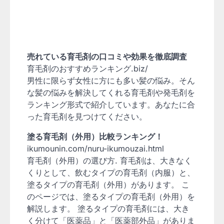
売れている育毛剤の口コミや効果を徹底調査
育毛剤のおすすめランキング.biz/
男性に限らず女性に方にも多い髪の悩み。そん
な髪の悩みを解決してくれる育毛剤や発毛剤を
ランキング形式で紹介しています。あなたに合
った育毛剤を見つけてください。
塗る育毛剤（外用）比較ランキング！
ikumounin.com/nuru-ikumouzai.html
育毛剤（外用）の選び方. 育毛剤は、大きなく
くりとして、飲むタイプの育毛剤（内服）と、
塗るタイプの育毛剤（外用）があります。 こ
のページでは、塗るタイプの育毛剤（外用）を
解説します。 塗るタイプの育毛剤には、大き
く分けて「医薬品」と「医薬部外品」がありま