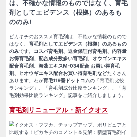
は、不確かな情報のものではなく、
育毛
剤としてエビデンス（根拠）のあるも
ののみ!
ピカキチのおススメ育毛剤は、不確かな情報のもので
はなく、
育毛剤としてエビデンス（根拠）のあるもの
のみ
です。
コスパ育毛剤、返金保証付育毛剤、内容量
お得育毛剤、配合成分数多い育毛剤、オウゴンエキス
配合育毛剤、海藻エキスM-034配合 お買い得育毛
剤、ヒオウギエキス配合お買い得育毛剤など
たくさん
あります。わが
育毛119番ドットコム
の「育毛剤比較
ランキング」、「育毛剤成分比較ランキング」、「育
毛剤効果比較ランキング」記事をご紹介しましょう。
育毛剤リニューアル・新イクオス
・ブブカ、チャップアップ、ポリピュアと
比較する！ピカキチのコメント＆見解：新型育毛剤イ