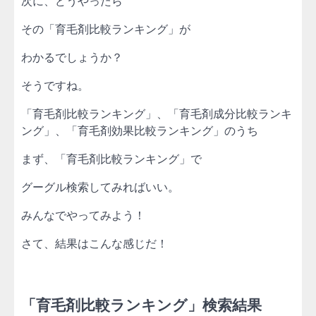
次に、どうやったら
その「育毛剤比較ランキング」が
わかるでしょうか？
そうですね。
「育毛剤比較ランキング」、「育毛剤成分比較ランキ
ング」、「育毛剤効果比較ランキング」のうち
まず、「育毛剤比較ランキング」で
グーグル検索してみればいい。
みんなでやってみよう！
さて、結果はこんな感じだ！
「育毛剤比較ランキング」検索結果