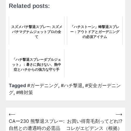
Related posts:
スズメバチ撃退スプレー: スズメ
「ハチストーン」蜂撃退スプレ
バチマグナムジェットプロの全
ー：アウトドアとガーデニング
て
の必須アイテム
「ハチ撃退スプレーダブルジェ
ット」：暑さに負けない、熱中
症とハチからの強力な守り手
Tagged
#ガーデニング
,
#ハチ撃退
,
#安全ガーデニン
グ
,
#蜂対策
⟵
⟶
投
CAー230 熊撃退スプレー:
お買い得育毛剤ってどれ!?
稿
自然との遭遇時の必需品
コレがエビデンス（根拠）