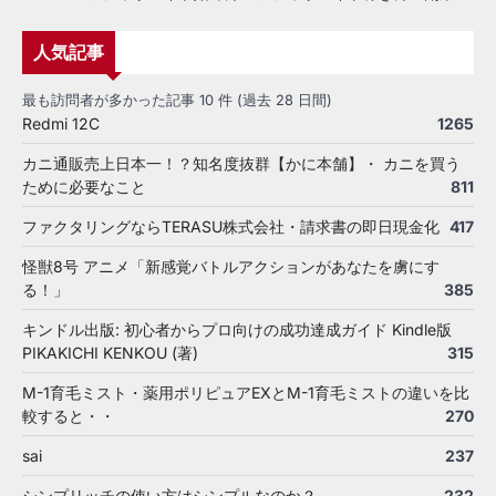
人気記事
最も訪問者が多かった記事 10 件 (過去 28 日間)
Redmi 12C
1265
カニ通販売上日本一！？知名度抜群【かに本舗】・ カニを買う
ために必要なこと
811
ファクタリングならTERASU株式会社・請求書の即日現金化
417
怪獣8号 アニメ「新感覚バトルアクションがあなたを虜にす
る！」
385
キンドル出版: 初心者からプロ向けの成功達成ガイド Kindle版
PIKAKICHI KENKOU (著)
315
M-1育毛ミスト・薬用ポリピュアEXとM-1育毛ミストの違いを比
較すると・・
270
sai
237
シンプリッチの使い方はシンプルなのか？
232