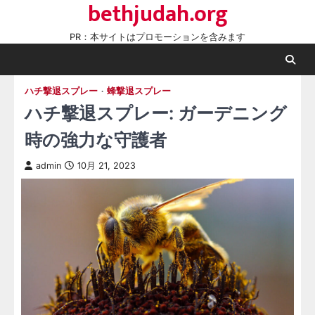
bethjudah.org
Skip
to
PR：本サイトはプロモーションを含みます
content
ハチ撃退スプレー
蜂撃退スプレー
ハチ撃退スプレー: ガーデニング
時の強力な守護者
admin
10月 21, 2023