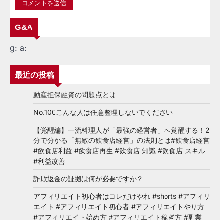
G&A
g:
a:
最近の投稿
動産担保融資の問題点とは
No.100こんな人は任意整理しないでください
【覚醒編】一流料理人が「最強の経営者」へ覚醒する！2
分で分かる「無敵の飲食店経営」の法則とは#飲食店経営
#飲食店利益 #飲食店再生 #飲食店 知識 #飲食店 スキル
#利益改善
詐欺返金の証拠は何が必要ですか？
アフィリエイト初心者はコレだけやれ #shorts #アフィリ
エイト #アフィリエイト初心者 #アフィリエイトやり方
#アフィリエイト始め方 #アフィリエイト稼ぎ方 #副業