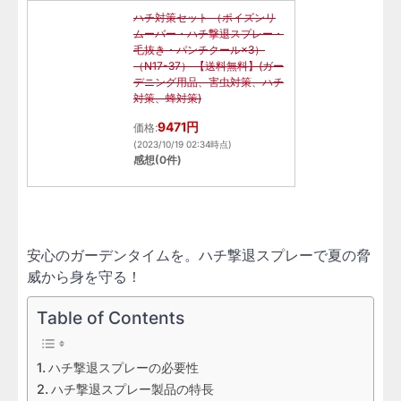
ハチ対策セット （ポイズンリ
ムーバー・ハチ撃退スプレー・
毛抜き・パンチクール×3）
（N17-37） 【送料無料】(ガー
デニング用品、害虫対策、ハチ
対策、蜂対策)
9471円
価格:
(2023/10/19 02:34時点)
感想(0件)
安心のガーデンタイムを。ハチ撃退スプレーで夏の脅
威から身を守る！
Table of Contents
ハチ撃退スプレーの必要性
ハチ撃退スプレー製品の特長