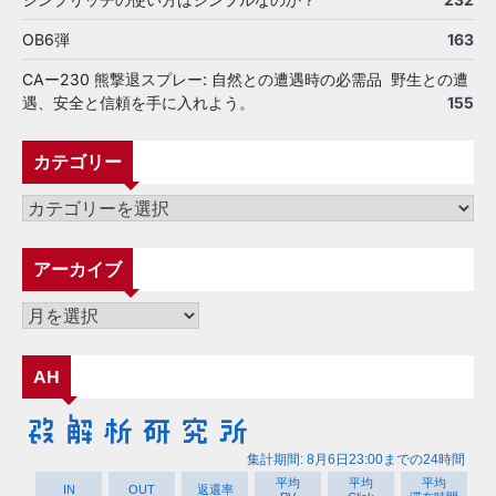
OB6弾
163
CAー230 熊撃退スプレー: 自然との遭遇時の必需品 野生との遭
遇、安全と信頼を手に入れよう。
155
カテゴリー
カ
テ
ゴ
アーカイブ
リ
ー
ア
ー
カ
AH
イ
ブ