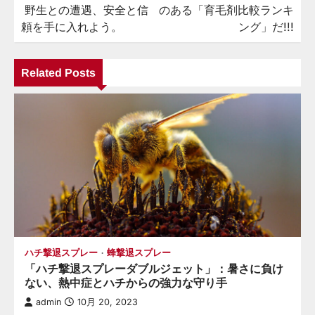
ナ
野生との遭遇、安全と信
のある「育毛剤比較ランキ
ビ
頼を手に入れよう。
ング」だ!!!
ゲ
ー
Related Posts
シ
ョ
ン
ハチ撃退スプレー
蜂撃退スプレー
「ハチ撃退スプレーダブルジェット」：暑さに負け
ない、熱中症とハチからの強力な守り手
admin
10月 20, 2023