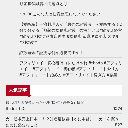
動産担保融資の問題点とは
No.100こんな人は任意整理しないでください
【覚醒編】一流料理人が「最強の経営者」へ覚醒する！2
分で分かる「無敵の飲食店経営」の法則とは#飲食店経営
#飲食店利益 #飲食店再生 #飲食店 知識 #飲食店 スキル
#利益改善
詐欺返金の証拠は何が必要ですか？
アフィリエイト初心者はコレだけやれ #shorts #アフィリ
エイト #アフィリエイト初心者 #アフィリエイトやり方
#アフィリエイト始め方 #アフィリエイト稼ぎ方 #副業
人気記事
最も訪問者が多かった記事 10 件 (過去 28 日間)
Redmi 12C
1274
カニ通販売上日本一！？知名度抜群【かに本舗】・ カニを買う
ために必要なこと
827