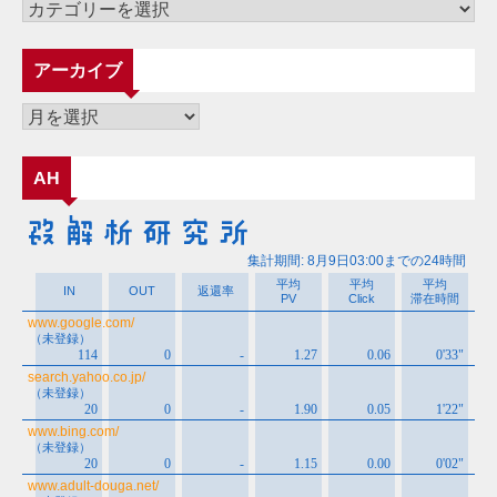
カ
テ
ゴ
アーカイブ
リ
ー
ア
ー
カ
AH
イ
ブ