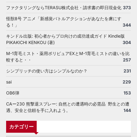
ファクタリングならTERASU株式会社・請求書の即日現金化
373
怪獣8号 アニメ「新感覚バトルアクションがあなたを虜にす
る！」
344
キンドル出版: 初心者からプロ向けの成功達成ガイド Kindle版
PIKAKICHI KENKOU (著)
304
M-1育毛ミスト・薬用ポリピュアEXとM-1育毛ミストの違いを比
較すると・・
257
シンプリッチの使い方はシンプルなのか？
231
sai
229
OB6弾
153
CAー230 熊撃退スプレー: 自然との遭遇時の必需品 野生との遭
遇、安全と信頼を手に入れよう。
144
カテゴリー