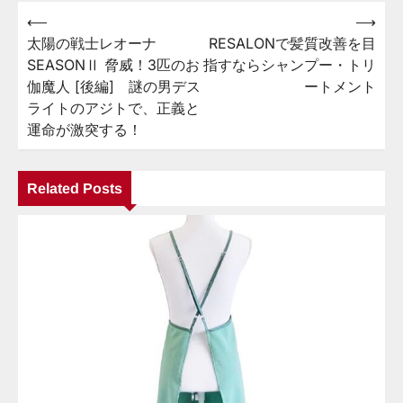
⟵
⟶
投
太陽の戦士レオーナ
RESALONで髪質改善を目
稿
SEASONⅡ 脅威！3匹のお
指すならシャンプー・トリ
ナ
伽魔人 [後編] 謎の男デス
ートメント
ビ
ライトのアジトで、正義と
運命が激突する！
ゲ
ー
Related Posts
シ
ョ
ン