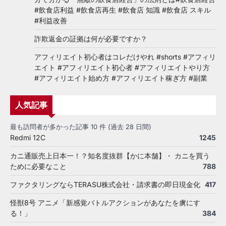
#飲食店利益 #飲食店再生 #飲食店 知識 #飲食店 スキル
#利益改善
詐欺返金の証拠は何が必要ですか？
アフィリエイト初心者はコレだけやれ #shorts #アフィリ
エイト #アフィリエイト初心者 #アフィリエイトやり方
#アフィリエイト始め方 #アフィリエイト稼ぎ方 #副業
人気記事
最も訪問者が多かった記事 10 件 (過去 28 日間)
Redmi 12C
1245
カニ通販売上日本一！？知名度抜群【かに本舗】・ カニを買う
ために必要なこと
788
ファクタリングならTERASU株式会社・請求書の即日現金化
417
怪獣8号 アニメ「新感覚バトルアクションがあなたを虜にす
る！」
384