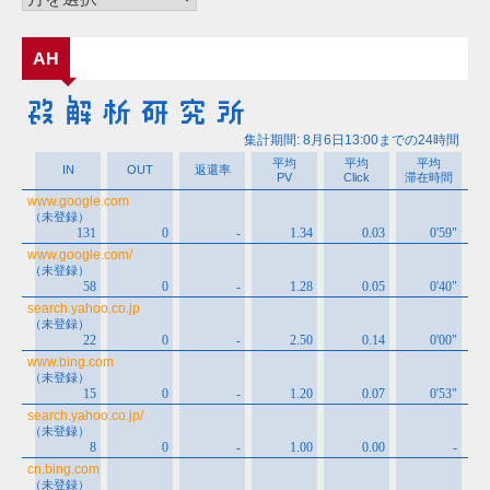
ー
カ
AH
イ
ブ