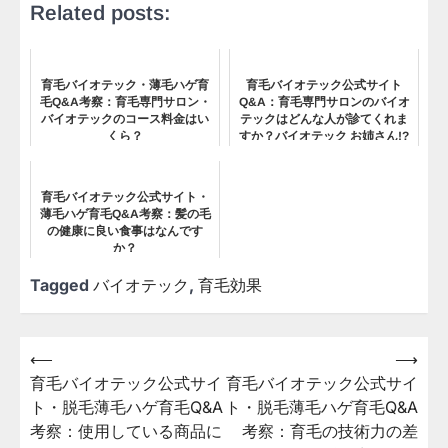
Related posts:
育毛バイオテック・薄毛ハゲ育
育毛バイオテック公式サイト
毛Q&A考察：育毛専門サロン・
Q&A：育毛専門サロンのバイオ
バイオテックのコース料金はい
テックはどんな人が診てくれま
くら？
すか？バイオテック お姉さん!?
育毛バイオテック公式サイト・
薄毛ハゲ育毛Q&A考察：髪の毛
の健康に良い食事はなんです
か？
Tagged
バイオテック
,
育毛効果
⟵
⟶
投
育毛バイオテック公式サイ
育毛バイオテック公式サイ
稿
ト・脱毛薄毛ハゲ育毛Q&A
ト・脱毛薄毛ハゲ育毛Q&A
ナ
考察：使用している商品に
考察：育毛の技術力の差