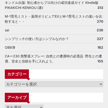
キンドル出版: 初心者からプロ向けの成功達成ガイド Kindle版
PIKAKICHI KENKOU (著)
313
M-1育毛ミスト・薬用ポリピュアEXとM-1育毛ミストの違いを比
較すると・・
270
sai
236
シンプリッチの使い方はシンプルなのか？
227
OB6弾
162
CAー230 熊撃退スプレー: 自然との遭遇時の必需品 野生との遭
遇、安全と信頼を手に入れよう。
155
カテゴリー
カ
テ
ゴ
アーカイブ
リ
ー
ア