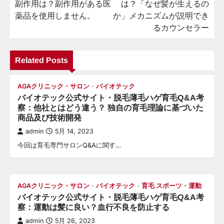
ビ
副作用は？副作用がある医
は？「なぜ髪が生えるの
薬品を使用しません。
か」メカニズムが説明でき
ゲ
るカウンセラー
ー
シ
Related Posts
ョ
ン
AGAクリニック・サロン
バイオテック
バイオテック公式サイト・脱毛薄毛ハゲ育毛Q&A考
察：他社とはどう違う？ 独自の育毛理論に基づいた
商品及び技術開発
admin
5月 14, 2023
今回は育毛専門サロンQ&Aに関す…
AGAクリニック・サロン
バイオテック
育毛 スポーツ・運動
バイオテック公式サイト・脱毛薄毛ハゲ育毛Q&A考
察：運動は髪に良い？血行不良を防止する
admin
5月 26, 2023