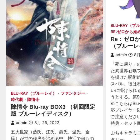
BLU-RAY（
RE:ゼロから
Re：ゼロ
（ブルーレ
admin
8月
「死に戻り」
た異世界召喚
を掛けた呪術
スバル。彼は
いに掛けられ
BLU-RAY（ブルーレイ）
ファンタジー
うとする。第9
時代劇
陳情令
※こちらはBlu
陳情令 Blu-ray BOX3 （初回限定
応プレイヤー
版 ブルーレイディスク）
ご注意くださ
admin
8月 25, 2022
特典・セット
五大世家（藍氏、江氏、聶氏、温氏、金
ぷちキャラミ
氏）が世の秩序を治める中、快活で何もの
タリー