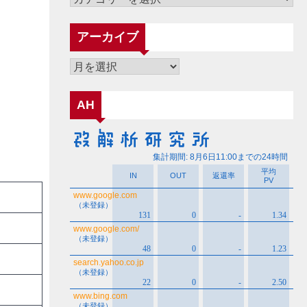
テ
ゴ
アーカイブ
リ
ー
ア
ー
カ
AH
イ
ブ