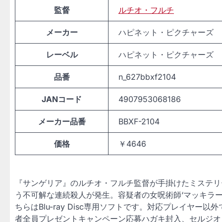
監督
ルチオ・フルチ
メーカー
ハピネット・ピクチャーズ
レーベル
ハピネット・ピクチャーズ
品番
n_627bbxf2104
JANコード
4907953068186
メーカー品番
BBXF-2104
価格
￥4646
『サンゲリア』のルチオ・フルチ監督が手掛けたミステリ
う不可解な連続殺人が発生。容疑者の女呪術師‘マッキラー
ちらはBlu-ray Disc専用ソフトです。対応プレイヤ
者全員プレゼントキャンペーン応募ハガキ封入、セルジオ・