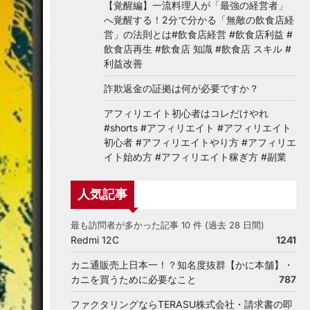
【覚醒編】一流料理人が「最強の経営者」
へ覚醒する！2分で分かる「無敵の飲食店経
営」の法則とは#飲食店経営 #飲食店利益 #
飲食店再生 #飲食店 知識 #飲食店 スキル #
利益改善
詐欺返金の証拠は何が必要ですか？
アフィリエイト初心者はコレだけやれ
#shorts #アフィリエイト #アフィリエイト
初心者 #アフィリエイトやり方 #アフィリエ
イト始め方 #アフィリエイト稼ぎ方 #副業
人気記事
最も訪問者が多かった記事 10 件 (過去 28 日間)
Redmi 12C
1241
カニ通販売上日本一！？知名度抜群【かに本舗】・
カニを買うために必要なこと
787
ファクタリングならTERASU株式会社・請求書の即