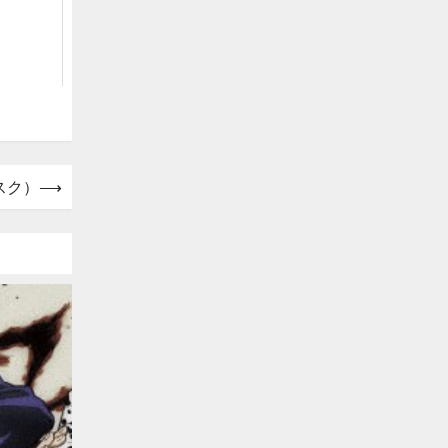
スク）
⟶