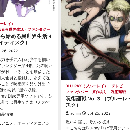
ブルーレイ）
始める異世界生活
ファンタジー
から始める異世界生活 4
イディスク）
 26, 2022
の力を手に入れた少年を描い
ファンタジー第4巻。死の呪い
師が村にいることを確信した
村人全員と接触し、あえて呪
ることで呪術師を見つけ出そ
BLU-RAY（ブルーレイ）
テレビ
話から第11話を収録。
ファンタジー
原作あり
呪術廻戦
-ray Disc専用ソフトです。対
呪術廻戦 Vol.3 （ブルー
以外では再生できませんので
スク）
い。
admin
8月 25, 2022
商品情報
呪いを宿し、呪いを祓え
ニアニメ、オーディオコメン
※こちらはBlu-ray Disc専用ソ