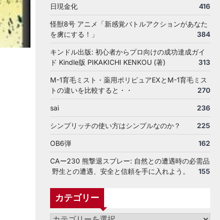
日現金化
416
怪獣8号 アニメ「新感覚バトルアクションがあなた
を虜にする！」
384
キンドル出版: 初心者からプロ向けの成功達成ガイ
ド Kindle版 PIKAKICHI KENKOU (著)
313
M-1育毛ミスト・薬用ポリピュアEXとM-1育毛ミス
トの違いを比較すると・・
270
sai
236
シンプリッチの使い方はシンプルなのか？
225
OB6弾
162
CAー230 熊撃退スプレー: 自然との遭遇時の必需品
野生との遭遇、安全と信頼を手に入れよう。
155
カテゴリー
カ