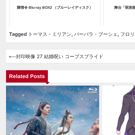
陳情令 Blu-ray BOX2 （ブルーレイディスク）
舞台「呪術
Tagged
トーマス・ミリアン
,
バーバラ・ブーシェ
,
フロリ
⟵
封印映像 27 結婚呪い コープスブライド
投
稿
ナ
Related Posts
ビ
ゲ
ー
シ
ョ
ン