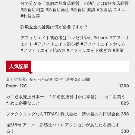
分で分かる「無敵の飲食店経営」の法則とは#飲食店経営
#飲食店利益 #飲食店再生 #飲食店 知識 #飲食店 スキル
#利益改善
詐欺返金の証拠は何が必要ですか？
アフィリエイト初心者はコレだけやれ #shorts #アフィリ
エイト #アフィリエイト初心者 #アフィリエイトやり方
#アフィリエイト始め方 #アフィリエイト稼ぎ方 #副業
人気記事
最も訪問者が多かった記事 10 件 (過去 28 日間)
Redmi 12C
1269
カニ通販売上日本一！？知名度抜群【かに本舗】・ カニを買う
ために必要なこと
825
ファクタリングならTERASU株式会社・請求書の即日現金化
356
怪獣8号 アニメ「新感覚バトルアクションがあなたを虜にす
る！」
330