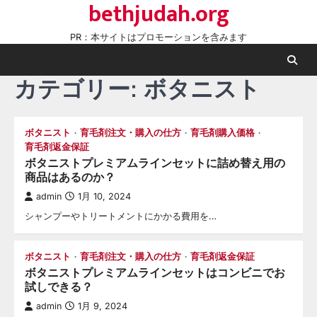
bethjudah.org
Skip
to
PR：本サイトはプロモーションを含みます
content
カテゴリー:
ボタニスト
ボタニスト
育毛剤注文・購入の仕方
育毛剤購入価格
育毛剤返金保証
ボタニストプレミアムラインセットに詰め替え用の
商品はあるのか？
admin
1月 10, 2024
シャンプーやトリートメントにかかる費用を…
ボタニスト
育毛剤注文・購入の仕方
育毛剤返金保証
ボタニストプレミアムラインセットはコンビニでお
試しできる？
admin
1月 9, 2024