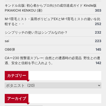
キンドル出版: 初心者からプロ向けの成功達成ガイド Kindle版
PIKAKICHI KENKOU (著)
303
M-1育毛ミスト・薬用ポリピュアEXとM-1育毛ミストの違いを比
較すると・・
252
シンプリッチの使い方はシンプルなのか？
232
sai
223
OB6弾
145
CAー230 熊撃退スプレー: 自然との遭遇時の必需品 野生との遭
遇、安全と信頼を手に入れよう。
142
カテゴリー
カ
テ
ゴ
アーカイブ
リ