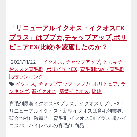
「リニューアルイクオス・イクオスEX
プラス」はブブカ,チャップアップ,ポリ
ピュアEX(比較)を凌駕したのか？
2021/11/22
–
イクオス
,
チャップアップ
,
ピカキチ・
おススメ育毛剤
,
ポリピュアEX
,
育毛剤比較・育毛剤
比較ランキング
イクオス
,
チャップアップ
,
ブブカ
,
ポリピュア
,
ラ
ンキング
,
新イクオス
,
新型イクオス
,
比較
育毛剤最新イクオスEXプラス、イクオスサプリEX：
リニューアルイクオス・新型イクオスは育毛剤業界、
競合他社に激震!? 育毛剤 イクオスEXプラス 超ハイ
コスパ、ハイレベルの育毛剤 商品 …