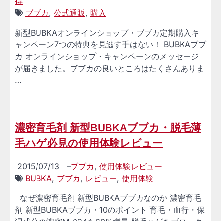
得
ブブカ
,
公式通販
,
購入
新型BUBKAオンラインショップ・ブブカ定期購入キ
ャンペーン7つの特典を見逃す手はない！ BUBKAブブ
カ オンラインショップ・キャンペーンのメッセージ
が届きました。ブブカの良いところはたくさんありま
…
濃密育毛剤 新型BUBKAブブカ・脱毛薄
毛ハゲ必見の使用体験レビュー
2015/07/13
–
ブブカ
,
使用体験レビュー
BUBKA
,
ブブカ
,
レビュー
,
使用体験
なぜ濃密育毛剤 新型BUBKAブブカなのか 濃密育毛
剤 新型BUBKAブブカ・10のポイント 育毛・血行・保