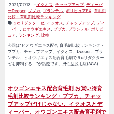
2021/07/13
–
イクオス
,
チャップアップ
,
ディーパ
ーDeeper
,
ブブカ
,
プランテル
,
ポリピュアEX
,
育毛剤
比較・育毛剤比較ランキング
５αリダクターゼ
,
イクオス
,
チャップアップ
,
ディ
ーパー
,
ヒオウギエキス
,
ブブカ
,
プランテル
,
ポリピ
ュア
,
ランキング
,
比較
今回は”ヒオウギエキス配合 育毛剤比較ランキング・
ブブカ、チャップアップ、イクオス、Deeper、プラ
ンテル、ヒオウギエキス配合育毛剤で５αリダクター
ゼを抑制する！”が話題です。男性型脱毛症(AGA) …
オウゴンエキス配合育毛剤 お買い得育
毛剤比較ランキング・ブブカ、チャッ
プアップだけじゃない、イクオスとデ
ィーパー、オウゴンエキス配合育毛剤で