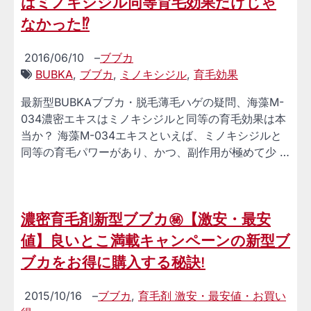
はミノキシジル同等育毛効果だけじゃ
なかった⁉
2016/06/10
–
ブブカ
BUBKA
,
ブブカ
,
ミノキシジル
,
育毛効果
最新型BUBKAブブカ・脱毛薄毛ハゲの疑問、海藻M-
034濃密エキスはミノキシジルと同等の育毛効果は本
当か？ 海藻M-034エキスといえば、ミノキシジルと
同等の育毛パワーがあり、かつ、副作用が極めて少 …
濃密育毛剤新型ブブカ㊙【激安・最安
値】良いとこ満載キャンペーンの新型ブ
ブカをお得に購入する秘訣!
2015/10/16
–
ブブカ
,
育毛剤 激安・最安値・お買い