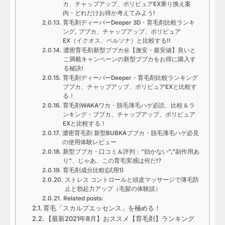
カ、チャップアップ、ポリピュアEX乗り換え案
内・どれだけお得か考えてみよう!
育毛剤ディーパーDeeper 3D・育毛剤比較ランキ
ング, ブブカ、チャップアップ、ポリピュア
EX（イクオス、ペルソナ）と比較する!!
濃密育毛剤新型ブブカ㊙【激安・最安値】良いと
こ満載キャンペーンの新型ブブカをお得に購入す
る秘訣!
育毛剤ディーパーDeeper・育毛剤比較ランキング
ブブカ、チャップアップ、ポリピュアEXと比較す
る！
育毛剤WAKAワカ・脱毛薄毛ハゲ必読、比較＆ラ
ンキング・ブブカ、チャップアップ、ポリピュア
EXと比較する！
濃密育毛剤 新型BUBKAブブカ・脱毛薄毛ハゲ必見
の使用体験レビュー
新型ブブカ・口コミ＆評判：”効かない”,”副作用あ
り”、じゃあ、この育毛実感は何だ!?
育毛剤成分比較(試用1)
ストレス コントロールと頭皮マッサージで薄毛防
止と勃起力アップ（毛髪の体験談）
Related posts:
育毛「スカルプエッセンス」を極める！
【最新2021年8月】おススメ【育毛剤】ランキング