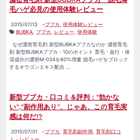
毛ハゲ必見の使用体験レビュー
2015/07/13
–
ブブカ
,
使用体験レビュー
BUBKA
,
ブブカ
,
レビュー
,
使用体験
なぜ濃密育毛剤 新型BUBKAブブカなのか 濃密育毛
剤 新型BUBKAブブカ・10のポイント 育毛・血行・保
湿成分の濃密M-034を60%増量 脱毛ハゲをブロック
するオウゴンエキス配合 …
新型ブブカ・口コミ＆評判：”効かな
い”,”副作用あり”、じゃあ、この育毛実
感は何だ!?
2015/07/01
–
ブブカ
,
育毛剤副作用
,
育毛剤口コ
ミ・レビュー