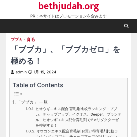
bethjudah.org
Skip
to
PR：本サイトはプロモーションを含みます
content
ブブカ
育毛
「ブブカ」、「ブブカゼロ」を
極める！
admin
1月 15, 2024
Table of Contents
「ブブカ」 一覧
ヒオウギエキス配合 育毛剤比較ランキング・ブブ
カ、チャップアップ、イクオス、Deeper、プランテ
ル、ヒオウギエキス配合育毛剤で５αリダクターゼ
を抑制する！
オウゴンエキス配合育毛剤 お買い得育毛剤比較ラ
ンキング・ブブカ、チャップアップだけじゃない、