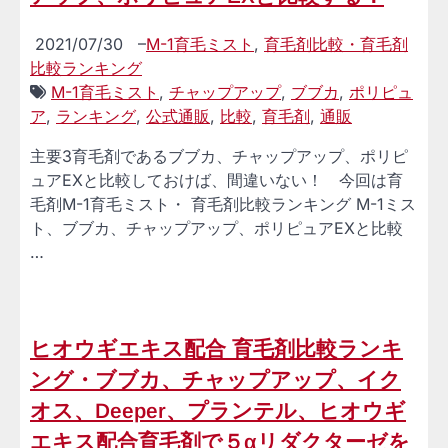
2021/07/30
–
M-1育毛ミスト
,
育毛剤比較・育毛剤
比較ランキング
M-1育毛ミスト
,
チャップアップ
,
ブブカ
,
ポリピュ
ア
,
ランキング
,
公式通販
,
比較
,
育毛剤
,
通販
主要3育毛剤であるブブカ、チャップアップ、ポリピ
ュアEXと比較しておけば、間違いない！ 今回は育
毛剤M-1育毛ミスト・ 育毛剤比較ランキング M-1ミス
ト、ブブカ、チャップアップ、ポリピュアEXと比較
…
ヒオウギエキス配合 育毛剤比較ランキ
ング・ブブカ、チャップアップ、イク
オス、Deeper、プランテル、ヒオウギ
エキス配合育毛剤で５αリダクターゼを