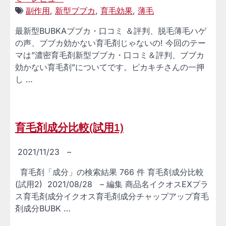
副作用
,
新型ブブカ
,
育毛効果
,
薄毛
最新型BUBKAブブカ・口コミ ＆評判、脱毛薄毛ハゲ
の声、ブブカ効かない育毛剤じゃないの! 今回のテー
マは”濃密育毛剤新型ブブカ・口コミ＆評判、ブブカ
効かない育毛剤”についてです。ピカキチさんの一押
し …
育毛剤成分比較(試用1)
2021/11/23
–
育毛剤「成分」の検索結果 766 件 育毛剤成分比較
(試用2) 2021/08/28 – 編集 商品名イクオスEXプラ
ス育毛剤成分イクオス育毛剤成分チャップアップ育毛
剤成分BUBK …