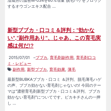
湿成分の濃密M-034を60%増量 脱毛ハゲをブロック
するオウゴンエキス配合 …
新型ブブカ・口コミ＆評判：”効かな
い”,”副作用あり”、じゃあ、この育毛実
感は何だ!?
2015/07/01
–
ブブカ
,
育毛剤副作用
,
育毛剤口コ
ミ・レビュー
副作用
,
新型ブブカ
,
育毛効果
,
薄毛
最新型BUBKAブブカ・口コミ ＆評判、脱毛薄毛ハゲ
の声、ブブカ効かない育毛剤じゃないの! 今回のテー
マは”濃密育毛剤新型ブブカ・口コミ＆評判、ブブカ
効かない育毛剤”についてです。ピカキチさんの一押
し …