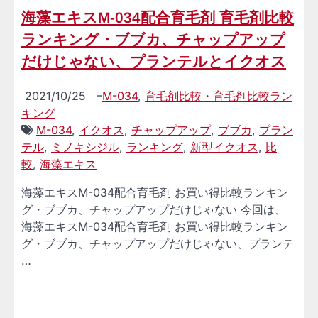
海藻エキスM-034配合育毛剤 育毛剤比較
ランキング・ブブカ、チャップアップ
だけじゃない、プランテルとイクオス
2021/10/25
–
M-034
,
育毛剤比較・育毛剤比較ラン
キング
M-034
,
イクオス
,
チャップアップ
,
ブブカ
,
プラン
テル
,
ミノキシジル
,
ランキング
,
新型イクオス
,
比
較
,
海藻エキス
海藻エキスM-034配合育毛剤 お買い得比較ランキン
グ・ブブカ、チャップアップだけじゃない 今回は、
海藻エキスM-034配合育毛剤 お買い得比較ランキン
グ・ブブカ、チャップアップだけじゃない、プランテ
…