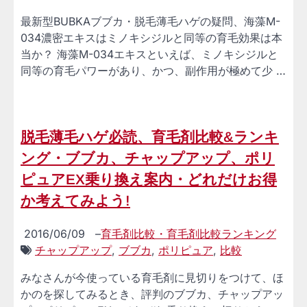
最新型BUBKAブブカ・脱毛薄毛ハゲの疑問、海藻M-
034濃密エキスはミノキシジルと同等の育毛効果は本
当か？ 海藻M-034エキスといえば、ミノキシジルと
同等の育毛パワーがあり、かつ、副作用が極めて少 …
脱毛薄毛ハゲ必読、育毛剤比較&ランキ
ング・ブブカ、チャップアップ、ポリ
ピュアEX乗り換え案内・どれだけお得
か考えてみよう!
2016/06/09
–
育毛剤比較・育毛剤比較ランキング
チャップアップ
,
ブブカ
,
ポリピュア
,
比較
みなさんが今使っている育毛剤に見切りをつけて、ほ
かのを探してみるとき、評判のブブカ、チャップアッ