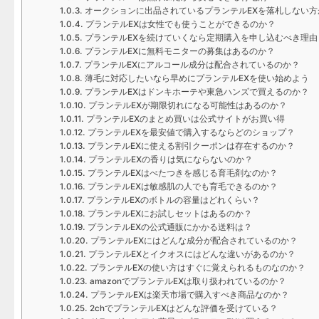
オークションに出品されているプランテルEXを落札しない方
プランテルEXは女性でも使うことができるのか？
プランテルEXを続けていくなら定期購入を申し込むべき理由
プランテルEXに無料モニターの募集はあるのか？
プランテルEXにアルコール成分は配合されているのか？
薄毛に対応したいなら早めにプランテルEXを使い始めよう
プランテルEXはドンキホーテや東急ハンズで買えるのか？
プランテルEXが期限切れになる可能性はあるのか？
プランテルEXのまとめ買いは公式サイトがお買い得
プランテルEXを最安値で購入するならどのショップ？
プランテルEXに使える割引クーポンは存在するのか？
プランテルEXの香りは気にならないのか？
プランテルEXはべたつきを感じる育毛剤なのか？
プランテルEXは敏感肌の人でも育毛できるのか？
プランテルEXのボトルの容量はどれくらい？
プランテルEXにお試しセットはあるのか？
プランテルEXの公式通販にかかる送料は？
プランテルEXにはどんな成分が配合されているのか？
プランテルEXとイクオスにはどんな違いがあるのか？
プランテルEXの使い方はすぐに覚えられるものなのか？
amazonでプランテルEXは取り扱われているのか？
プランテルEXは楽天市場で購入すべき商品なのか？
2chでプランテルEXはどんな評価を受けている？