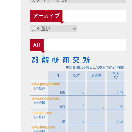
テ
ゴ
アーカイブ
リ
ー
ア
ー
カ
AH
イ
ブ