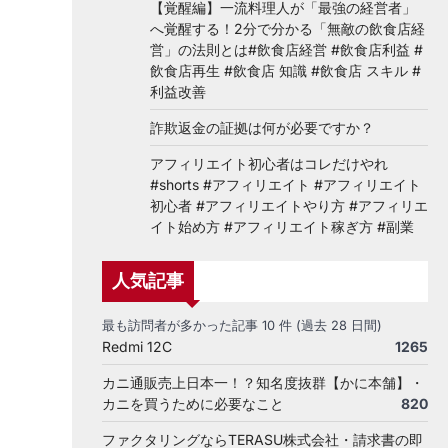
【覚醒編】一流料理人が「最強の経営者」
へ覚醒する！2分で分かる「無敵の飲食店経
営」の法則とは#飲食店経営 #飲食店利益 #
飲食店再生 #飲食店 知識 #飲食店 スキル #
利益改善
詐欺返金の証拠は何が必要ですか？
アフィリエイト初心者はコレだけやれ
#shorts #アフィリエイト #アフィリエイト
初心者 #アフィリエイトやり方 #アフィリエ
イト始め方 #アフィリエイト稼ぎ方 #副業
人気記事
最も訪問者が多かった記事 10 件 (過去 28 日間)
Redmi 12C
1265
カニ通販売上日本一！？知名度抜群【かに本舗】・
カニを買うために必要なこと
820
ファクタリングならTERASU株式会社・請求書の即