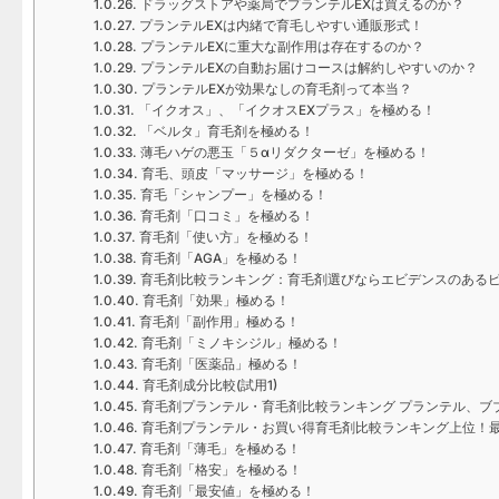
ドラッグストアや薬局でプランテルEXは買えるのか？
プランテルEXは内緒で育毛しやすい通販形式！
プランテルEXに重大な副作用は存在するのか？
プランテルEXの自動お届けコースは解約しやすいのか？
プランテルEXが効果なしの育毛剤って本当？
「イクオス」、「イクオスEXプラス」を極める！
「ベルタ」育毛剤を極める！
薄毛ハゲの悪玉「５αリダクターゼ」を極める！
育毛、頭皮「マッサージ」を極める！
育毛「シャンプー」を極める！
育毛剤「口コミ」を極める！
育毛剤「使い方」を極める！
育毛剤「AGA」を極める！
育毛剤比較ランキング：育毛剤選びならエビデンスのあるピカ
育毛剤「効果」極める！
育毛剤「副作用」極める！
育毛剤「ミノキシジル」極める！
育毛剤「医薬品」極める！
育毛剤成分比較(試用1)
育毛剤プランテル・育毛剤比較ランキング プランテル、ブ
育毛剤プランテル・お買い得育毛剤比較ランキング上位！
育毛剤「薄毛」を極める！
育毛剤「格安」を極める！
育毛剤「最安値」を極める！