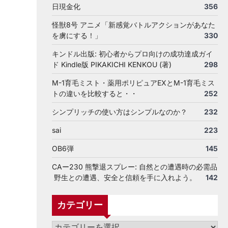
日現金化
356
怪獣8号 アニメ「新感覚バトルアクションがあなた
を虜にする！」
330
キンドル出版: 初心者からプロ向けの成功達成ガイ
ド Kindle版 PIKAKICHI KENKOU (著)
298
M-1育毛ミスト・薬用ポリピュアEXとM-1育毛ミス
トの違いを比較すると・・
252
シンプリッチの使い方はシンプルなのか？
232
sai
223
OB6弾
145
CAー230 熊撃退スプレー: 自然との遭遇時の必需品
野生との遭遇、安全と信頼を手に入れよう。
142
カテゴリー
カ