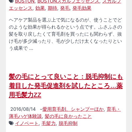
BOSTON
,
BOSTONスカルプエッセンス
,
スカルプ
エッセンス
,
効果
,
期待
,
発毛
,
発毛効果
ヘアケア製品を選ぶ上で気になるのが、使うことでど
のような効果が得られるかという点です。ふさふさの
髪を取り戻したくて育毛剤を買ったにも関わらず、抜
け毛が多少減ったり、毛が少しだけ太くなったりとい
う成果で …
髪の毛にとって良いこと：脱毛抑制にも
着目した発毛促進剤を試したところ…薬
用毛髪力ZZ
2016/08/14
–
愛用育毛剤、シャンプーほか
,
育毛・
薄毛ハゲ体験談
,
髪の毛に良かったこと
イノベート
,
毛髪力
,
脱毛抑制