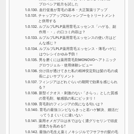
プロペシア処方を試した
血行促進が育毛の基本・大正製薬リアップ
チャップアップCUシャンプーをトリートメント
と併用する
ルプルプLPLP薬用育毛エッセンス「ハゲる、副
作用・・」の口コミ内容は？
ルプルプLPLP薬用育毛エッセンスの使い方はど
んな感じ？
ルプルプLPLP薬用育毛エッセンス・薄毛ハゲに
はウレシイかゆみ予防！
男を磨くには薬用育毛剤MONOVOヘアトニック
グロウジェル・使用体験レビュー
分け目が透けてきた私の精神安定剤は髪の毛の成
長によいサプリメント
フィンジアはどれぐらいの期間で効果を感じられ
る？
新型イクオス・刺激のない「さらっ」とした質感
の育毛剤、敏感肌の私にピッタリ！
育毛剤のフィンジアの気になる匂いは？
育毛の最強コンビならきっと若ハゲ解決、婚活だ
ってうまくいくに違いない
薬用オメガプロは水ではなく濃グリセリンで頭皮
浸透力を高める‼
最強の毛生え薬ミノキシジルでフサフサの髪の毛