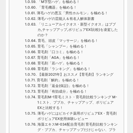
「M字型ハゲ」を極める！
「育毛機器」を極める！
薄毛ハゲの悪玉「男性ホルモン」を極める！
薄毛ハゲの芸能人＆有名人解体新書
「リニューアルイクオス・新型イクオス」はブブ
カ,チャップアップ,ポリピュアEX(比較)を凌駕した
のか？
育毛、頭皮「マッサージ」を極める！
育毛「シャンプー」を極める！
育毛剤「口コミ」を極める！
育毛剤「AGA」を極める！
育毛剤「若ハゲ」を極める！
育毛剤「ランキング」を極める！
【最新2021年】おススメ【育毛剤】ランキング
育毛剤「解約」を極める！
育毛剤「返金(保証)」を極める！
育毛剤「有効成分」を極める！
育毛剤M-1育毛ミスト・育毛剤比較ランキング M-
1ミスト、ブブカ、チャップアップ、ポリピュア
EXと比較する！
薄毛ハゲにはピカイチ薬用ポリピュアEX・育毛剤
ポリピュアEX使用体験レビュー
海藻エキスM-034配合育毛剤 育毛剤比較ランキン
グ・ブブカ、チャップアップだけじゃない、プラ