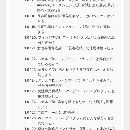
長春毛精㊙【激安・最安値・格安】購入術!!
Amazon,オークション,楽天,お試しより激安,最安
値の公式通販!!
長春毛精は女性用育毛剤ならではのヘアケアがで
きる
長春毛精はナノエマルジョン製法で効果が期待で
きる
フィンジアのピディオキシジルはどんな役割の成
分なのか？
女性専用育毛剤・「長春毛精」の使用体験レビュ
ー
スカルプDシャンプーにミノキシジルは配合され
ているのか？
頭皮タイプに合わせたスカルプDでべたつきを解
消しよう
スカルプDはシャンプーだけ使うよりも組み合わ
せた方が効果的
女性専用育毛剤・Wアプローチヘアプログラム 使
用体験レビュー
スカルプDの偽物を避けるために公式通販を利用
しよう
プロフィール&お問合せ
Wアプローチヘアプログラムにどんな成分が含ま
れている？
薬物の副作用で２０代から薄毛になった私はAGA