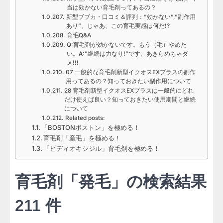
当は効かない育毛剤ってあるの？
新型ブブカ・口コミ＆評判：”効かない”,”副作用
あり”、じゃあ、この育毛実感は何だ!?
育毛Q&A
Q:育毛剤が効かないです。もう（毛）やめた
い。A:”継続は力なり!”です、あきらめちゃダ
メ!!!
07 一般的な育毛剤新型イクオスEXプラスの副作
用ってあるの？知っておきたい副作用について
28 育毛剤新型イクオスEXプラスは一般的にどれ
だけ使えば良い？知っておきたい使用期間と継続
について
Related posts:
「BOSTONボストン」を極める！
育毛剤「産毛」を極める！
「ピディオキシジル」育毛剤を極める！
育毛剤「発毛」の検索結果
211 件