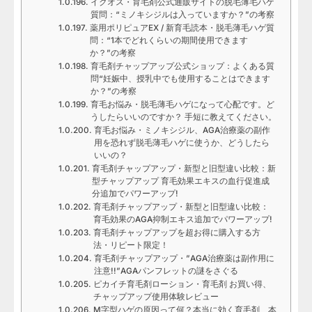
イクオス・育毛剤公式通販サイトの脱毛薄毛ハゲ
質問：“ミノキシジルは入っていますか？”の考察
薬用ポリピュアEX / 新育毛読本・脱毛薄毛ハゲ質
問：“1本でどれくらいの期間使用できます
か？”の考察
育毛剤チャップアップ公式ショップ：よくある質
問“妊娠中、授乳中でも使用することはできます
か？”の考察
育毛お悩み・脱毛薄毛ハゲになって心配です。ど
うしたらいいのですか？ 手短に教えてください。
育毛お悩み・ミノキシジル、AGA治療薬の副作
用を恐れず脱毛薄毛ハゲに使うか、どうしたら
いいの？
育毛剤チャップアップ・新型と旧型違い比較：新
型チャップアップ 育毛効果エキスの血行促進成
分追加でパワーアップ!
育毛剤チャップアップ・新型と旧型違い比較：
育毛効果のAGA抑制エキス追加でパワーアップ!
育毛剤チャップアップを超お得に購入する方
法・リピート限定！
育毛剤チャップアップ・”AGA治療薬は副作用に
注意!!”AGAパンフレットの謎をさぐる
ピカイチ育毛剤ローション・育毛剤 お買い得、
チャップアップ使用体験レビュー
M字型ハゲの原因って何？本当に効く育毛剤、本