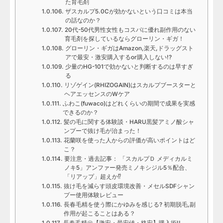
た育毛剤
ザスカルプ5.0Cが効かないという口コミは本当
の話なのか？
20代-50代男性女性もコスパに優れ副作用のない
育毛剤を探しているならグローリン・ギガ！
グローリン・ギガはAmazon,楽天,ドラッグスト
アで最安・激安購入するor購入しない!?
少量のHG-101で効かないと判断するのは早すぎ
る
リゾゲイン(RHIZOGAIN)はスカルプブースターと
ヘアエッセンスのWケア
ふわこ(fuwaco)はどれくらいの期間で成果を実感
できるのか？
髪の毛に関する体験談・HARU黒髪アミノ酸シャ
ンプーで抜け毛が治まった！
花蘭咲を使った人からの評価が高いポイントはど
こ？
要注意・過去記事： 「スカルプＤ メディカルミ
ノキ5」アンファー発売ミノキシジル5％配合、
「リアップ」超えか⁉
抜け毛を減らす頭皮環境改善・メセルSDFシャン
プー使用体験レビュー
長春毛精を使う際にかゆみを感じる? 初期脱毛,副
作用が起こることはある？