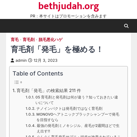
bethjudah.org
Skip
to
PR：本サイトはプロモーションを含みます
content
育毛
育毛剤
脱毛悪化ハゲ
育毛剤「発毛」を極める！
admin
12月 3, 2023
Table of Contents
育毛剤「発毛」の検索結果 211 件
05 育毛剤と発毛剤は何が違う？知っておきたい違
いについて
ナノインパクトは発毛剤ではなく育毛剤
MONOVOヘアトニックブラックシャンプーで発毛
を目指すなら
最強の発毛剤ミノキシジル、産毛が2週間ほどで生
え出す!!