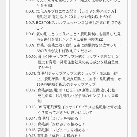
ぐんぐん育毛発毛サプリ・頭皮が改善されているこ
とを実感!!
塩化カルプロニウム配合 【カロヤンⓇアポジカ】
発毛効果 有効 以上 20％，やや有効以上 60％
BOSTONスカルプエッセンスは発毛効果に期待でき
る？
髪の毛にとって良いこと：脱毛抑制にも着目した発
毛促進剤を試したところ…薬用毛髪力ZZ
育毛、発毛に効く血行促進に効果的な頭皮マッサー
ジの方法があれば教えてください。
育毛剤チャップアップ公式ショップ・男性にも女
性にも育毛・発毛促進効果のある成分を独自監修
で配合！
育毛剤チャップアップ公式ショップ・血流低下防
止、脱毛予防、毛穴炎症防止、血行・発毛促進、か
ゆみ抑制成分配合のチャップアップ
育毛剤(薬用)ポリピュアEX 新型と旧型違い比較・
発毛促進、脱毛薄毛ハゲ予防のセンブリエキス追
加!
05 育毛剤新型イクオスEXプラスと発毛剤は何が違
う？知っておきたい違いについて
育毛剤「ふけ」を極める！
育毛剤「かゆみ」を極める！
育毛剤「レビュー」を極める！
育毛剤「体験」を極める！