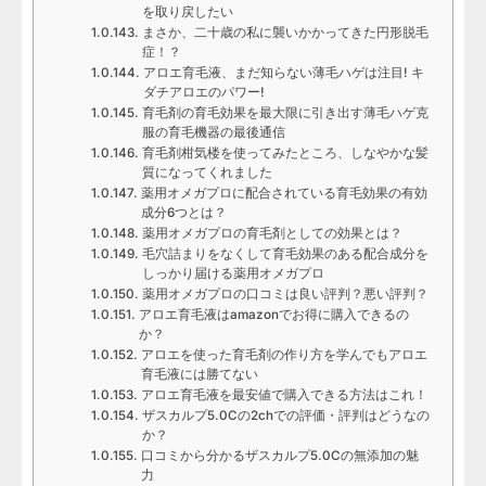
を取り戻したい
まさか、二十歳の私に襲いかかってきた円形脱毛
症！？
アロエ育毛液、まだ知らない薄毛ハゲは注目! キ
ダチアロエのパワー!
育毛剤の育毛効果を最大限に引き出す薄毛ハゲ克
服の育毛機器の最後通信
育毛剤柑気楼を使ってみたところ、しなやかな髪
質になってくれました
薬用オメガプロに配合されている育毛効果の有効
成分6つとは？
薬用オメガプロの育毛剤としての効果とは？
毛穴詰まりをなくして育毛効果のある配合成分を
しっかり届ける薬用オメガプロ
薬用オメガプロの口コミは良い評判？悪い評判？
アロエ育毛液はamazonでお得に購入できるの
か？
アロエを使った育毛剤の作り方を学んでもアロエ
育毛液には勝てない
アロエ育毛液を最安値で購入できる方法はこれ！
ザスカルプ5.0Cの2chでの評価・評判はどうなの
か？
口コミから分かるザスカルプ5.0Cの無添加の魅
力