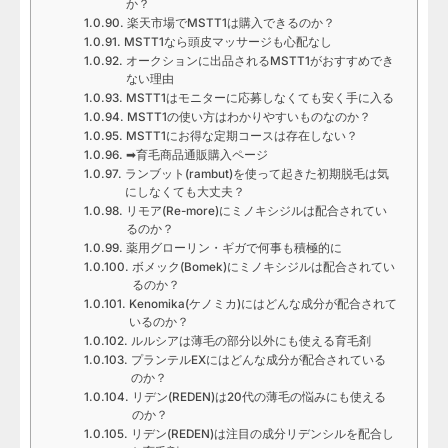
か？
楽天市場でMSTT1は購入できるのか？
MSTT1なら頭皮マッサージも心配なし
オークションに出品されるMSTT1がおすすめでき
ない理由
MSTT1はモニターに応募しなくても安く手に入る
MSTT1の使い方はわかりやすいものなのか？
MSTT1にお得な定期コースは存在しない？
➡育毛商品通販購入ページ
ランブット(rambut)を使って起きた初期脱毛は気
にしなくても大丈夫？
リモア(Re-more)にミノキシジルは配合されてい
るのか？
薬用グローリン・ギガで何事も積極的に
ボメック(Bomek)にミノキシジルは配合されてい
るのか？
Kenomika(ケノミカ)にはどんな成分が配合されて
いるのか？
ルルシアは薄毛の部分以外にも使える育毛剤
プランテルEXにはどんな成分が配合されている
のか？
リデン(REDEN)は20代の薄毛の悩みにも使える
のか？
リデン(REDEN)は注目の成分リデンシルを配合し