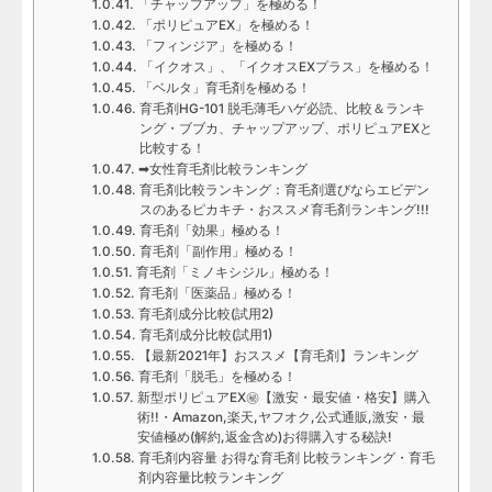
「チャップアップ」を極める！
「ポリピュアEX」を極める！
「フィンジア」を極める！
「イクオス」、「イクオスEXプラス」を極める！
「ベルタ」育毛剤を極める！
育毛剤HG-101 脱毛薄毛ハゲ必読、比較＆ランキ
ング・ブブカ、チャップアップ、ポリピュアEXと
比較する！
➡女性育毛剤比較ランキング
育毛剤比較ランキング：育毛剤選びならエビデン
スのあるピカキチ・おススメ育毛剤ランキング!!!
育毛剤「効果」極める！
育毛剤「副作用」極める！
育毛剤「ミノキシジル」極める！
育毛剤「医薬品」極める！
育毛剤成分比較(試用2)
育毛剤成分比較(試用1)
【最新2021年】おススメ【育毛剤】ランキング
育毛剤「脱毛」を極める！
新型ポリピュアEX㊙【激安・最安値・格安】購入
術!!・Amazon,楽天,ヤフオク,公式通販,激安・最
安値極め(解約,返金含め)お得購入する秘訣!
育毛剤内容量 お得な育毛剤 比較ランキング・育毛
剤内容量比較ランキング