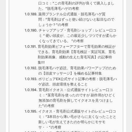
口コミ：“この育毛剤の評判が良くて購入しまし
た。”脱毛薄毛ハゲの考察
薬用プランテル公式通販・脱毛薄毛ハゲ質
問：“育毛剤はずっと使い続けないと駄目なので
しょうか？”の考察
チャップアップ・育毛剤ショップ：レビュー口コ
ミ “ 硬い頭皮が、この最近少しづつですが柔らか
くなってきている。 ”の考察
育毛剤効果ビフォーアフターで育毛効果の検証が
できる。育毛剤効果【育毛検証・実証写真、育毛
剤効果画像、感動の生えた育毛写真】の記事特
集!!!
脱毛薄毛ハゲ必読、育毛効果パワーアップのため
の【頭皮マッサージ】を極める記事特集
ポリピュアEX公式サイト記事の考察：脱毛薄毛ハ
ゲ必読、頭皮環境を整えること
育毛剤イクオス・公式通販サイトレビュー口コ
ミ：“某育毛剤を使ったのですが 副作用がひどく
無添加の育毛剤を探してイクオスを見つけまし
た”の考察
イクオス・育毛剤公式通販サイトのレビュー口コ
ミ：“3本目から薄い毛がさらに太くなったことと
新しい毛が生えてきたのか明らかにモサモ
サ・・”の考察