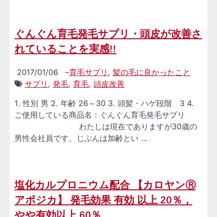
ぐんぐん育毛発毛サプリ・頭皮が改善さ
れていることを実感!!
2017/01/06
–
育毛サプリ
,
髪の毛に良かったこと
サプリ
,
発毛
,
育毛
,
頭皮改善
1. 性別 男 2. 年齢 26～30 3. 頭髪・ハゲ段階 3 4.
ご使用している商品名：ぐんぐん育毛発毛サプリ
わたしは現在でありますが30歳の
男性会社員です。じぶんは加齢とい …
塩化カルプロニウム配合 【カロヤンⓇ
アポジカ】 発毛効果 有効 以上 20％，
やや有効以上 60％