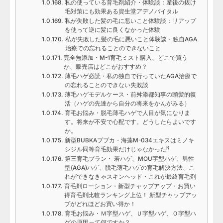
私の使っている育毛剤紹介・体験談：産後の抜け
毛対策にも効果ある資生堂アデノバイタル
私が失敗した髪の毛に悪いこと体験談：リアップ
を使って逆に髪に良くなかった体験
私が失敗した髪の毛に悪いこと体験談・独自AGA
治療での忘れることのできないこと
完全無添加・M-1育毛ミスト購入、どこで買う
か、販売店はどこがおすすめ？
薄毛ハゲ必読・私の独自で行っていたAGA治療で
の忘れることのできない失敗談
薄毛ハゲモデルケース・前舛添都知事の頭髪的復
活（ハゲの先達から自分の将来をかんがみる）
育毛お悩み・脱毛薄毛ハゲで人目が気になりま
す。将来が不安で心配です。どうしたらよいです
か。
新型BUBKAブブカ・海藻M-034エキスはミノキ
シジル同等育毛効果だけじゃなかった⁉
第三育毛プラン・ 若ハゲ、MOU字型ハゲ、男性
型(AGA)ハゲ、脱毛薄毛ハゲの育毛解決方法、こ
れができなきゃスキンヘッド・これが最終育毛剤
育毛剤ローション・新型チャップアップ・お買い
得育毛剤比較ランキング上位！ 新型チャップアッ
プがどれほどお買い得か！
育毛お悩み・Ｍ字型ハゲ、Ｕ字型ハゲ、Ｏ字型ハ
ゲの原因って何ですか？