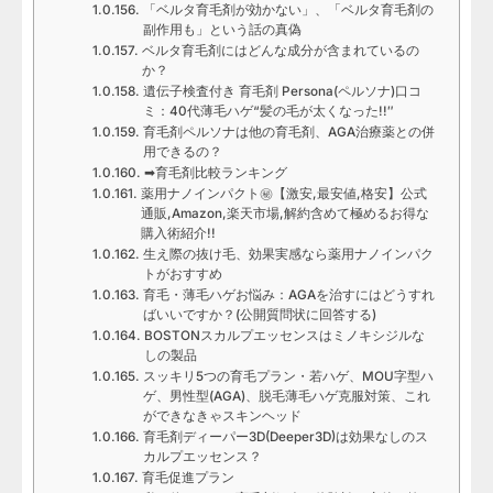
「ベルタ育毛剤が効かない」、「ベルタ育毛剤の
副作用も」という話の真偽
ベルタ育毛剤にはどんな成分が含まれているの
か？
遺伝子検査付き 育毛剤 Persona(ペルソナ)口コ
ミ：40代薄毛ハゲ“髪の毛が太くなった!!″
育毛剤ペルソナは他の育毛剤、AGA治療薬との併
用できるの？
➡育毛剤比較ランキング
薬用ナノインパクト㊙【激安,最安値,格安】公式
通販,Amazon,楽天市場,解約含めて極めるお得な
購入術紹介!!
生え際の抜け毛、効果実感なら薬用ナノインパク
トがおすすめ
育毛・薄毛ハゲお悩み：AGAを治すにはどうすれ
ばいいですか？(公開質問状に回答する)
BOSTONスカルプエッセンスはミノキシジルな
しの製品
スッキリ5つの育毛プラン・若ハゲ、MOU字型ハ
ゲ、男性型(AGA)、脱毛薄毛ハゲ克服対策、これ
ができなきゃスキンヘッド
育毛剤ディーパー3D(Deeper3D)は効果なしのス
カルプエッセンス？
育毛促進プラン