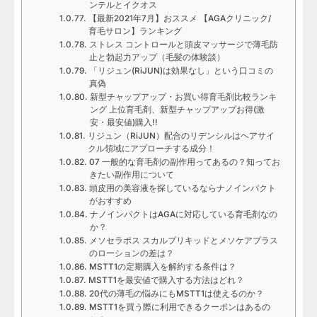
ンテルとイクオス
【最新2021年7月】おススメ 【AGAクリニック/
育毛サロン】ランキング
ストレス コントロールと頭皮マッサージで薄毛防
止と勃起力アップ（毛髪の体験談）
「リジュン(RiJUN)は効果なし」という口コミの
真偽
新型チャップアップ・お買い得育毛剤比較ランキ
ング 上位育毛剤、新型チャップアップお得(激
安・最安値)購入!!
リジュン（RiJUN）配合のリデンシルはヘアサイ
クル領域にアプローチする成分！
07 一般的な育毛剤の副作用ってあるの？知ってお
きたい副作用について
頭皮用の美容液を探しているならナノインパクト
がおすすめ
ナノインパクトはAGAに対応している育毛剤なの
か？
メソセラポス スカルプリキッドとメソケアプラス
のローションの差は？
MSTT1の定期購入を解約する条件は？
MSTT1を最安値で購入する方法はどれ？
20代の薄毛の悩みにもMSTT1は使えるのか？
MSTT1を買う際に利用できるクーポンはあるの