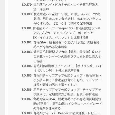
脱毛薄毛ハゲ・ピカキチのピカイチ育毛解決方
法・序論#1
脱毛薄毛ハゲ必読、10代、20代、若ハゲ、22歳
急増、男性ホルモン分泌過剰、ホルモンバランス
がくずれる。【若ハゲ】に関する記事特集
育毛剤ディーパーDeeper 3D・育毛剤比較ランキ
ング, ブブカ、チャップアップ、ポリピュア
EX（イクオス、ペルソナ）と比較する!!
育毛Q&A：脱毛薄毛ハゲ必読!【女性】の脱毛薄
毛ハゲを極める記事特集
濃密育毛剤新型ブブカ㊙【激安・最安値】良いと
こ満載キャンペーンの新型ブブカをお得に購入す
る秘訣!
育毛剤(薬用)ポリピュアEX ・【ポリリン酸、バイ
オポリリン酸】を極める記事特集
育毛剤チャップアップ公式ショップ・脱毛薄毛ハ
ゲが読み解く：育毛剤は育てるもの、シャンプー
は髪や頭皮の汚れを落とすもの
新型チャップアップ公式ショップ・チャップアッ
プ購入は、定期便の方が断然、お買い得育毛剤
育毛お悩みQ&A、脱毛薄毛ハゲの育毛回復期間短
縮:起死回生、育毛効果ハイクラス・ハイグレード
の育毛剤を使用する
育毛剤ディーパーDeeper3D公式通販・レビュー