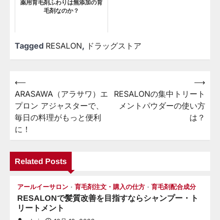
薬用育毛剤ふわりは無添加の育
毛剤なのか？
Tagged
RESALON
,
ドラッグストア
⟵
⟶
投
ARASAWA（アラサワ）エ
RESALONの集中トリート
稿
プロン アジャスターで、
メントパウダーの使い方
ナ
毎日の料理がもっと便利
は？
ビ
に！
ゲ
ー
Related Posts
シ
アールイーサロン
育毛剤注文・購入の仕方
育毛剤配合成分
ョ
RESALONで髪質改善を目指すならシャンプー・ト
ン
リートメント