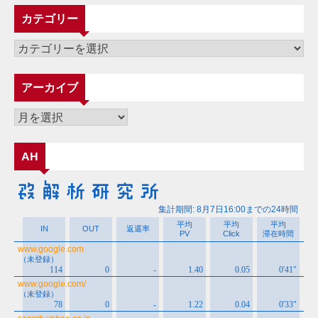
カテゴリー
カ
テ
ゴ
アーカイブ
リ
ー
ア
ー
カ
AH
イ
ブ