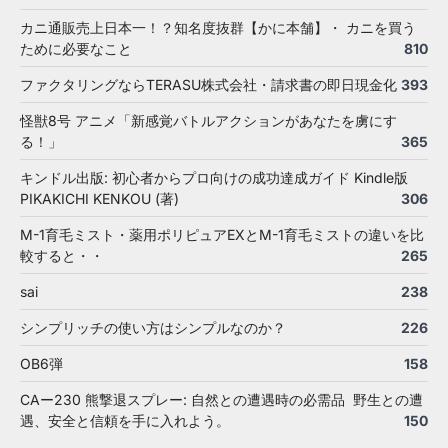
カニ通販売上日本一！？知名度抜群【かに本舗】・ カニを買う
ために必要なこと
810
ファクタリングならTERASU株式会社・請求書の即日現金化
393
怪獣8号 アニメ「新感覚バトルアクションがあなたを虜にす
る！」
365
キンドル出版: 初心者からプロ向けの成功達成ガイド Kindle版
PIKAKICHI KENKOU (著)
306
M-1育毛ミスト・薬用ポリピュアEXとM-1育毛ミストの違いを比
較すると・・
265
sai
238
シンプリッチの使い方はシンプルなのか？
226
OB6弾
158
CAー230 熊撃退スプレー: 自然との遭遇時の必需品 野生との遭
遇、安全と信頼を手に入れよう。
150