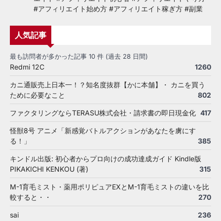
#アフィリエイト始め方 #アフィリエイト稼ぎ方 #副業
人気記事
最も訪問者が多かった記事 10 件 (過去 28 日間)
Redmi 12C
1260
カニ通販売上日本一！？知名度抜群【かに本舗】・ カニを買う
ために必要なこと
802
ファクタリングならTERASU株式会社・請求書の即日現金化
417
怪獣8号 アニメ「新感覚バトルアクションがあなたを虜にす
る！」
385
キンドル出版: 初心者からプロ向けの成功達成ガイド Kindle版
PIKAKICHI KENKOU (著)
315
M-1育毛ミスト・薬用ポリピュアEXとM-1育毛ミストの違いを比
較すると・・
270
sai
236