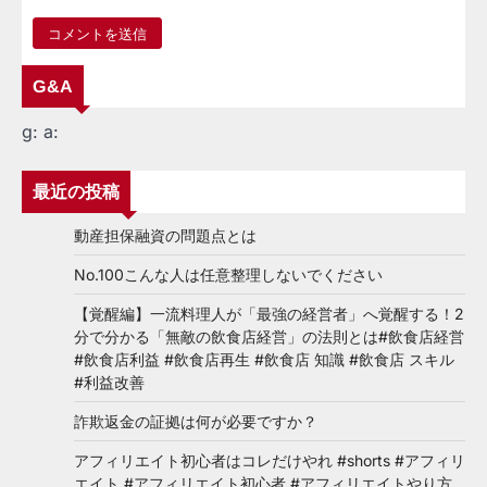
G&A
g:
a:
最近の投稿
動産担保融資の問題点とは
No.100こんな人は任意整理しないでください
【覚醒編】一流料理人が「最強の経営者」へ覚醒する！2
分で分かる「無敵の飲食店経営」の法則とは#飲食店経営
#飲食店利益 #飲食店再生 #飲食店 知識 #飲食店 スキル
#利益改善
詐欺返金の証拠は何が必要ですか？
アフィリエイト初心者はコレだけやれ #shorts #アフィリ
エイト #アフィリエイト初心者 #アフィリエイトやり方