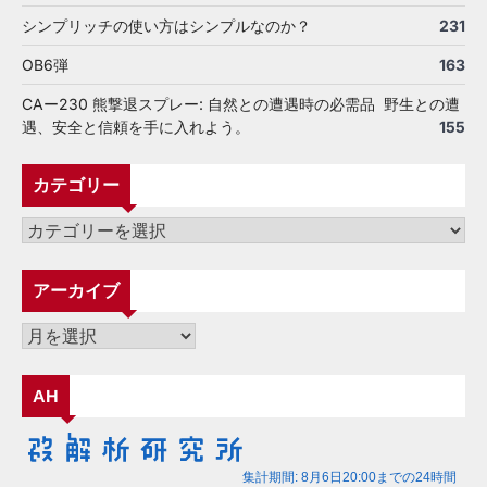
シンプリッチの使い方はシンプルなのか？
231
OB6弾
163
CAー230 熊撃退スプレー: 自然との遭遇時の必需品 野生との遭
遇、安全と信頼を手に入れよう。
155
カテゴリー
カ
テ
ゴ
アーカイブ
リ
ー
ア
ー
カ
AH
イ
ブ