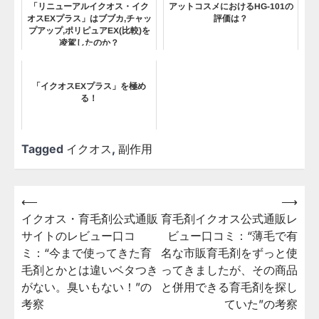
「リニューアルイクオス・イク
アットコスメにおけるHG-101の
オスEXプラス」はブブカ,チャッ
評価は？
プアップ,ポリピュアEX(比較)を
凌駕したのか？
「イクオスEXプラス」を極め
る！
Tagged
イクオス
,
副作用
⟵
⟶
投
イクオス・育毛剤公式通販
育毛剤イクオス公式通販レ
稿
サイトのレビュー口コ
ビュー口コミ：“薄毛で有
ナ
ミ：“今まで使ってきた育
名な市販育毛剤をずっと使
ビ
毛剤とかとは違いベタつき
ってきましたが、その商品
がない。臭いもない！”の
と併用できる育毛剤を探し
ゲ
考察
ていた”の考察
ー