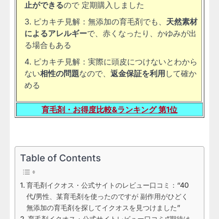
止ができる
ので 定期購入しました
ピカキチ見解：無添加の育毛剤でも、
天然素材
によるアレルギー
で、赤くなったり、かゆみが出
る場合もある
ピカキチ見解：実際に頭皮につけないとわから
ない
相性の問題
なので、
返金保証を利用
して確か
める
育毛剤・お得度比較&ランキング 第1位
Table of Contents
育毛剤イクオス・公式サイトのレビュー口コミ：“40
代/男性、某育毛剤を使ったのですが 副作用がひどく
無添加の育毛剤を探してイクオスを見つけました”
育毛剤イクオス・公式サイトレビュー口コミ:“期待は