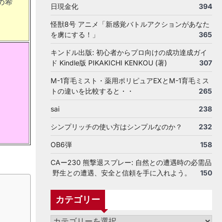
め希
日現金化
394
怪獣8号 アニメ「新感覚バトルアクションがあなた
を虜にする！」
365
キンドル出版: 初心者からプロ向けの成功達成ガイ
ド Kindle版 PIKAKICHI KENKOU (著)
307
M-1育毛ミスト・薬用ポリピュアEXとM-1育毛ミス
トの違いを比較すると・・
265
sai
238
シンプリッチの使い方はシンプルなのか？
232
OB6弾
158
CAー230 熊撃退スプレー: 自然との遭遇時の必需品
野生との遭遇、安全と信頼を手に入れよう。
150
カテゴリー
カ