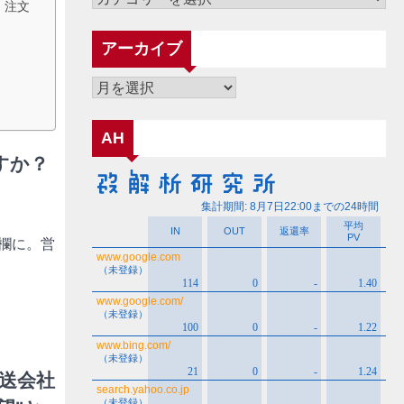
。注文
テ
ゴ
アーカイブ
リ
ー
ア
ー
カ
AH
イ
すか？
ブ
欄に。営
送会社