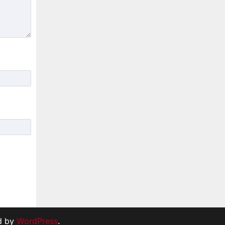
d by
WordPress
.