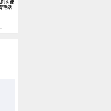
毛剤を使
育毛活
…