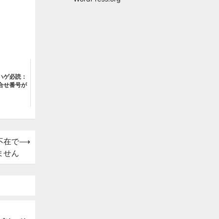
ハゲ必読：
合せ番号が
不在で
⟶
ません