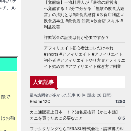
薄毛ハゲ
【覚醒編】一流料理人が「最強の経営者」
チ、A:
へ覚醒する！2分で分かる「無敵の飲食店経
営」の法則とは#飲食店経営 #飲食店利益 #
飲食店再生 #飲食店 知識 #飲食店 スキル #
利益改善
詐欺返金の証拠は何が必要ですか？
アフィリエイト初心者はコレだけやれ
#shorts #アフィリエイト #アフィリエイト
初心者 #アフィリエイトやり方 #アフィリエ
イト始め方 #アフィリエイト稼ぎ方 #副業
人気記事
最も訪問者が多かった記事 10 件 (過去 28 日間)
可能で
Redmi 12C
1280
カニ通販売上日本一！？知名度抜群【かに本舗】・
りはお勧
カニを買うために必要なこと
815
ファクタリングならTERASU株式会社・請求書の即