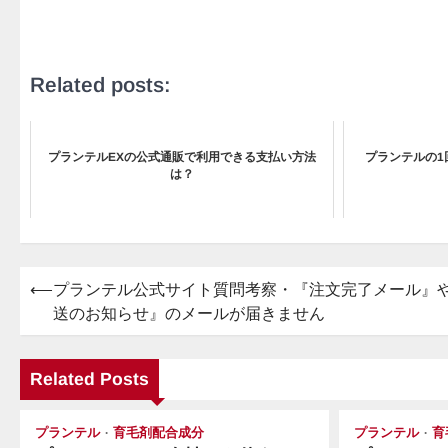
Related posts:
プランテルEXの公式通販で利用できる支払い方法
プランテルの1
は？
⟵
プランテル公式サイト質問考察・『注文完了メール』
投
送のお知らせ』のメールが届きません
稿
ナ
Related Posts
ビ
ゲ
プランテル
育毛剤配合成分
プランテル
育
ー