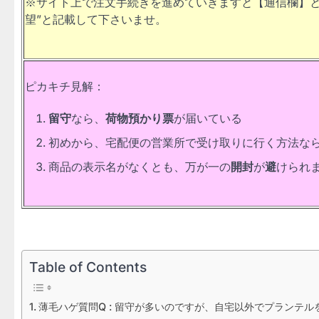
※サイト上で注文手続きを進めていきますと【通信欄】と
望”と記載して下さいませ。
ピカキチ見解：
留守
なら、
荷物預かり票
が届いている
初めから、宅配便の営業所で受け取りに行く方法な
商品の表示名がなくとも、万が一の
開封
が
避
けられ
Table of Contents
薄毛ハゲ質問Q : 留守が多いのですが、自宅以外でプランテ