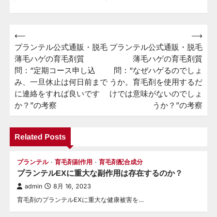
⟵
⟶
投
プランテル公式通販・脱毛
プランテル公式通販・脱毛
稿
薄毛ハゲの育毛剤質
薄毛ハゲの育毛剤質
ナ
問：“定期コース申し込
問：“なぜハゲるのでしょ
ビ
み、一旦休止は何日前まで
うか。育毛剤を使用するだ
に連絡をすれば良いです
けでは意味がないのでしょ
ゲ
か？”の考察
うか？”の考察
ー
シ
Related Posts
ョ
ン
プランテル
育毛剤副作用
育毛剤配合成分
プランテルEXに重大な副作用は存在するのか？
admin
8月 16, 2023
育毛剤のプランテルEXに重大な健康被害を…