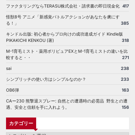
ファクタリングならTERASU株式会社・請求書の即日現金化
417
怪獣8号 アニメ「新感覚バトルアクションがあなたを虜にす
る！」
385
キンドル出版: 初心者からプロ向けの成功達成ガイド Kindle版
PIKAKICHI KENKOU (著)
318
M-1育毛ミスト・薬用ポリピュアEXとM-1育毛ミストの違いを比
較すると・・
271
sai
238
シンプリッチの使い方はシンプルなのか？
233
OB6弾
163
CAー230 熊撃退スプレー: 自然との遭遇時の必需品 野生との遭
遇、安全と信頼を手に入れよう。
156
カテゴリー