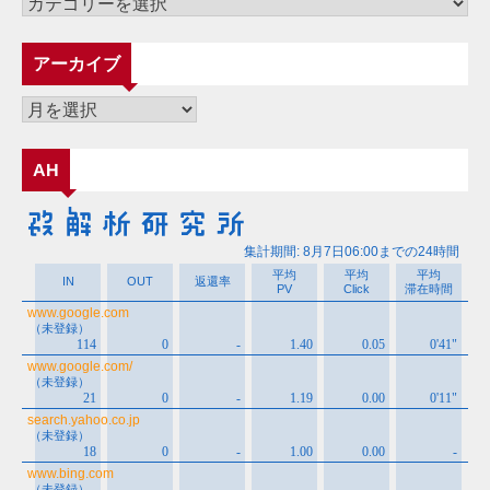
カ
テ
ゴ
アーカイブ
リ
ー
ア
ー
カ
AH
イ
ブ