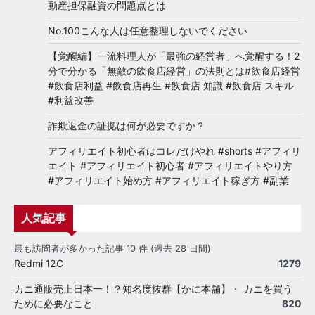
動産担保融資の問題点とは
No.100こんな人は任意整理しないでください
【覚醒編】一流料理人が「最強の経営者」へ覚醒する！2
分で分かる「無敵の飲食店経営」の法則とは#飲食店経営
#飲食店利益 #飲食店再生 #飲食店 知識 #飲食店 スキル
#利益改善
詐欺返金の証拠は何が必要ですか？
アフィリエイト初心者はコレだけやれ #shorts #アフィリ
エイト #アフィリエイト初心者 #アフィリエイトやり方
#アフィリエイト始め方 #アフィリエイト稼ぎ方 #副業
人気記事
最も訪問者が多かった記事 10 件 (過去 28 日間)
Redmi 12C
1279
カニ通販売上日本一！？知名度抜群【かに本舗】・ カニを買う
ために必要なこと
820