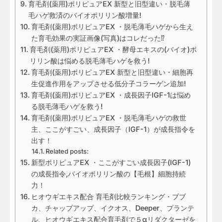
育毛剤(薬用)ポリピュアEX 新型と旧型違い・脱毛薄
毛ハゲ救済のバイオポリリン酸増量!
育毛剤(薬用)ポリピュアEX ・脱毛薄毛ハゲから生え
た育毛効果の実証画像(写真)はコレだった⁉
育毛剤(薬用)ポリピュアEX ・酵母エキスの(バイオ)ポ
リリン酸は悩める脱毛薄毛ハゲを救う!
育毛剤(薬用)ポリピュアEX 新型と旧型違い・細胞再
生促進作用をアップさせる低分子コラーゲン追加!
育毛剤(薬用)ポリピュアEX ・成長因子IGF-1は悩め
る脱毛薄毛ハゲを救う!
育毛剤(薬用)ポリピュアEX ・脱毛薄毛ハゲの救世
主、ここがすごい、成長因子（IGF-1）が成長指令を
出す！
Related posts:
新型ポリピュアEX ・ここがすごい成長因子(IGF-1)
の成長指令,バイオポリリン酸の【毛根】細胞持続
力！
ヒオウギエキス配合 育毛剤比較ランキング・ブブ
カ、チャップアップ、イクオス、Deeper、プランテ
ル、ヒオウギエキス配合育毛剤で５αリダクターゼを