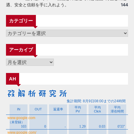
遇、安全と信頼を手に入れよう。
144
カテゴリー
カ
テ
ゴ
アーカイブ
リ
ー
ア
ー
カ
AH
イ
ブ