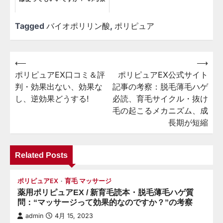
Tagged
バイオポリリン酸
,
ポリピュア
⟵
⟶
投
ポリピュアEX口コミ＆評
ポリピュアEX公式サイト
稿
判・効果出ない、効果な
記事の考察：脱毛薄毛ハゲ
ナ
し、逆効果どうする!
必読、育毛サイクル・抜け
ビ
毛の起こるメカニズム、成
長期が短縮
ゲ
ー
Related Posts
シ
ョ
ポリピュアEX
育毛 マッサージ
ン
薬用ポリピュアEX / 新育毛読本・脱毛薄毛ハゲ質
問：“マッサージって効果的なのですか？”の考察
admin
4月 15, 2023