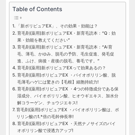
Table of Contents
「新ポリピュアEX」、その効果・効能は？
育毛剤(薬用)新ポリピュアEX・新育毛読本：“Q：効
果・効能を教えてください”
育毛剤(薬用)新ポリピュアEX・新育毛読本：“A:育
毛、薄毛、かゆみ、脱毛の予防、毛生促進、発毛促
進、ふけ、病後・産後の脱毛、養毛です。”
育毛剤(薬用)新ポリピュアEXって効果あるの？
育毛剤(薬用)ポリピュアEX ・バイオポリリン酸、脱
毛薄毛ハゲには驚きの【毛根】細胞持続力!
育毛剤(薬用)ポリピュアEX ・4つの特徴成分である保
湿成分、バイオポリリン酸、ヒオウギエキス、加水分
解コラーゲン、チョウジエキス!
育毛剤(薬用)ポリピュアEX ・バイオポリリン酸は、ポ
リリン酸の1.*倍の毛幹伸長率!
育毛剤(薬用)ポリピュアEX ・天然ナノサイズのバイ
オポリリン酸で浸透力アップ!