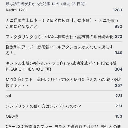
最も訪問者が多かった記事 10 件 (過去 28 日間)
Redmi 12C
1283
カニ通販売上日本一！？知名度抜群【かに本舗】・ カニを買う
ために必要なこと
832
ファクタリングならTERASU株式会社・請求書の即日現金化
373
怪獣8号 アニメ「新感覚バトルアクションがあなたを虜にす
る！」
346
キンドル出版: 初心者からプロ向けの成功達成ガイド Kindle版
PIKAKICHI KENKOU (著)
304
M-1育毛ミスト・薬用ポリピュアEXとM-1育毛ミストの違いを比
較すると・・
257
sai
231
シンプリッチの使い方はシンプルなのか？
231
OB6弾
153
CAー230 熊撃退スプレー: 自然との遭遇時の必需品 野生との遭