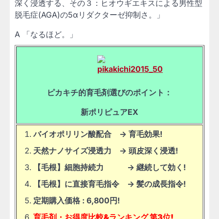
深く浸透する、その３：ヒオウギエキスによる男性型
脱毛症(AGA)の5αリダクターゼ抑制さ。」
A 「なるほど。」
ピカキチ的育毛剤選びのポイント：
新ポリピュアEX
バイオポリリン酸配合 -> 育毛効果!
天然ナノサイズ浸透力 -> 頭皮深く浸透!
【毛根】細胞持続力 -> 継続して効く!
【毛根】に直接育毛指令 -> 髪の成長指令!
定期購入価格 : 6,800円!
育毛剤・お得度比較&ランキング 第3位!