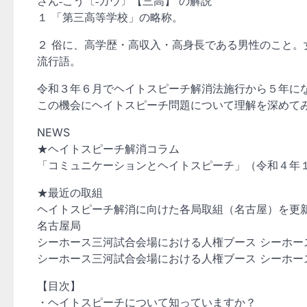
さん‐こう〔‐カウ〕【三高】 の解説
１ 「第三高等学校」の略称。
２ 俗に、高学歴・高収入・高身長である男性のこと。
流行語。
令和３年６月でヘイトスピーチ解消法施行から５年に
この機会にヘイトスピーチ問題について理解を深めて
NEWS
★ヘイトスピーチ解消コラム
「コミュニケーションとヘイトスピーチ」（令和４年
★最近の取組
ヘイトスピーチ解消に向けた各局取組（名古屋）を更
名古屋局
シーホース三河試合会場における人権ブース シーホー
シーホース三河試合会場における人権ブース シーホー
【目次】
・ヘイトスピーチについて知っていますか？