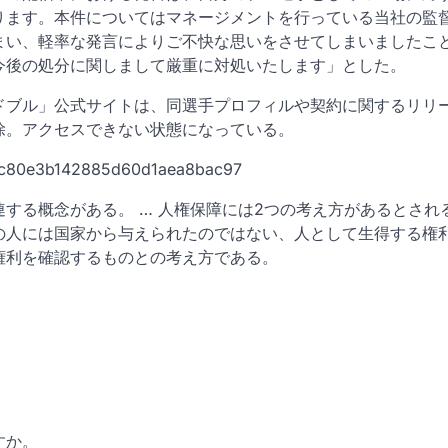
ります。本件についてはマネージメントを行っている当社の監
まい、軽率な発言によりご不快な思いをさせてしまいましたこ
今後の処分に関しまして厳重に対処いたします」とした。
ドブル」公式サイトは、同選手プロフィルや契約に関するリリ
除。アクセスできない状態になっている。
a94c80e3b142885d60d1aea8bac97
する概念がある。 … 人権保障には2つの考え方があるとされ
の人には国家から与えられたのではない、人として生得する権
権利を確認するものとの考え方である。
すか。