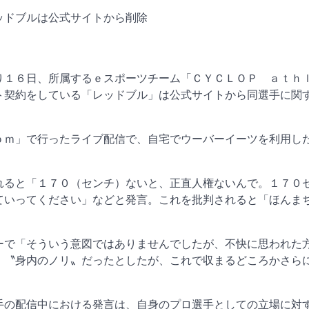
ッドブルは公式サイトから削除
り１６日、所属するｅスポーツチーム「ＣＹＣＬＯＰ ａｔｈ
ト契約をしている「レッドブル」は公式サイトから同選手に関
ｏｍ」で行ったライブ配信で、自宅でウーバーイーツを利用し
れると「１７０（センチ）ないと、正直人権ないんで。１７０
ていってください」などと発言。これを批判されると「ほんま
ーで「そういう意図ではありませんでしたが、不快に思われた
。〝身内のノリ〟だったとしたが、これで収まるどころかさら
手の配信中における発言は、自身のプロ選手としての立場に対