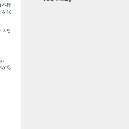
督不行
とを深
ースを
る。
利があ