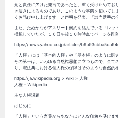
覚と責任に欠けた発言であったと、重く受け止めてお
き届きによるものであり、このような事態を招いてし
くお詫び申し上げます」と声明を発表。「該当選手の
また、たぬかながアスリート契約を結んでいる「レッ
掲載していたが、１６日午後１０時時点でページを削
https://news.yahoo.co.jp/articles/b9b93cbba5d
「人権」には「基本的人権」や「基本権」のように関連
その第一は、いわゆる自然権思想に立つもので、全て
り、憲法典における個人権の保障はそのような自然的
https://ja.wikipedia.org > wiki > 人権
人権 – Wikipedia
主な人権課題
はじめに
「人権」という言葉からあなたはどんな印象を受けま