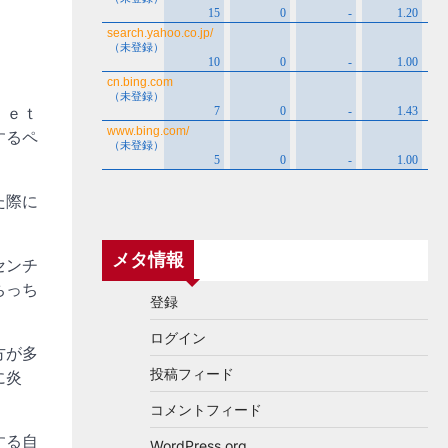
ｌｅｔ
するペ
た際に
メタ情報
センチ
ちっち
登録
ログイン
方が多
投稿フィード
に炎
コメントフィード
する自
WordPress.org