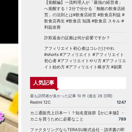
【覚醒編】一流料理人が「最強の経営者」
へ覚醒する！2分で分かる「無敵の飲食店経
営」の法則とは#飲食店経営 #飲食店利益 #
飲食店再生 #飲食店 知識 #飲食店 スキル #
利益改善
詐欺返金の証拠は何が必要ですか？
アフィリエイト初心者はコレだけやれ
#shorts #アフィリエイト #アフィリエイト
初心者 #アフィリエイトやり方 #アフィリエ
イト始め方 #アフィリエイト稼ぎ方 #副業
人気記事
最も訪問者が多かった記事 10 件 (過去 28 日間)
Redmi 12C
1247
カニ通販売上日本一！？知名度抜群【かに本舗】・
カニを買うために必要なこと
789
ファクタリングならTERASU株式会社・請求書の即