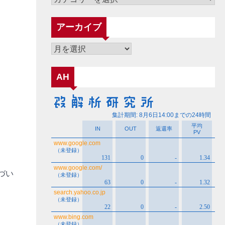
テ
ゴ
アーカイブ
リ
ー
ア
ー
カ
AH
イ
ブ
づい