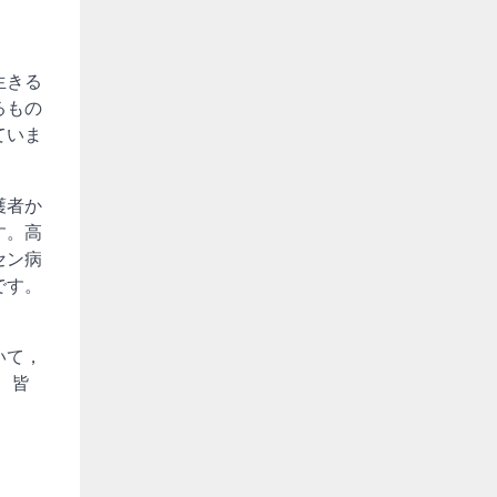
生きる
るもの
ていま
護者か
す。高
セン病
です。
いて，
 皆