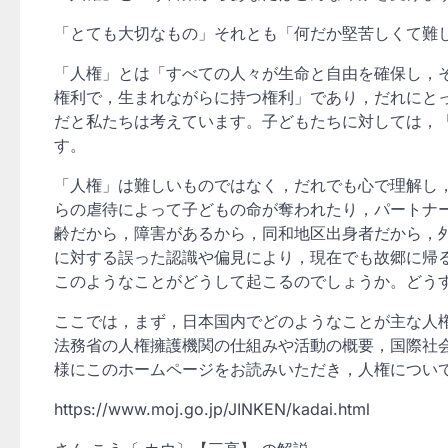
「とても大切なもの」それとも「何だか堅苦しくて難
「人権」とは「すべての人々が生命と自由を確保し，
権利で，生まれながらに持つ権利」であり，だれにと
だと私たちは考えています。子どもたちに対しては，
す。
「人権」は難しいものではなく，だれでも心で理解し
らの虐待によって子どもの命が奪われたり，パートナ
齢だから，障害があるから，同和地区出身者だから，
に対する誤った認識や偏見により，現在でも故郷に帰
このようなことがどうして起こるのでしょうか。どう
ここでは，まず，日本国内でどのようなことが主な人
法務省の人権擁護機関の仕組みや活動の概要，国際社
様にこのホームページをお読みいただき，人権につい
https://www.moj.go.jp/JINKEN/kadai.html