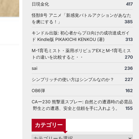
日現金化
417
怪獣8号 アニメ「新感覚バトルアクションがあなた
を虜にする！」
385
キンドル出版: 初心者からプロ向けの成功達成ガイ
ド Kindle版 PIKAKICHI KENKOU (著)
313
M-1育毛ミスト・薬用ポリピュアEXとM-1育毛ミス
トの違いを比較すると・・
270
sai
236
シンプリッチの使い方はシンプルなのか？
227
OB6弾
162
CAー230 熊撃退スプレー: 自然との遭遇時の必需品
野生との遭遇、安全と信頼を手に入れよう。
155
カテゴリー
カ