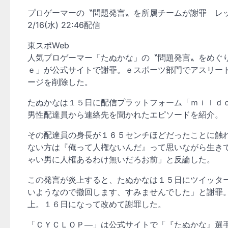
プロゲーマーの〝問題発言〟を所属チームが謝罪 レ
2/16(水) 22:46配信
東スポWeb
人気プロゲーマー「たぬかな」の〝問題発言〟をめぐ
ｅ」が公式サイトで謝罪。ｅスポーツ部門でアスリー
ージを削除した。
たぬかなは１５日に配信プラットフォーム「ｍｉｌｄ
男性配達員から連絡先を聞かれたエピソードを紹介。
その配達員の身長が１６５センチほどだったことに触
ない方は『俺って人権ないんだ』って思いながら生き
ゃい男に人権あるわけ無いだろお前」と反論した。
この発言が炎上すると、たぬかなは１５日にツイッタ
いようなので撤回します、すみませんでした」と謝罪
上。１６日になって改めて謝罪した。
「ＣＹＣＬＯＰ―」は公式サイトで「『たぬかな』選