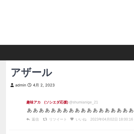
Skip
to
content
アザール
admin
4月 2, 2023
趣味アカ (ソシエダ応援)
@shumianige_21
ぁぁぁぁぁぁぁぁぁぁぁぁぁぁぁぁぁぁ
返信
リツイート
いいね
2023年04月02日 18:00:16