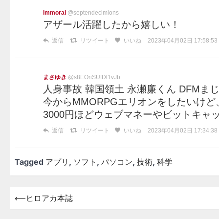
immoral
@septendecimions
アザール活躍したから嬉しい！
返信
リツイート
いいね
2023年04月02日 17:58:53
まさゆき
@s8EOriSUfDl1vJb
人身事故 韓国領土 永瀬廉くん DFMまじ
今からMMORPGエリオンをしたいけ
3000円ほどウェブマネーやビットキ
返信
リツイート
いいね
2023年04月02日 17:34:38
Tagged
アプリ
,
ソフト
,
パソコン
,
技術
,
科学
⟵
ヒロアカ本誌
投
稿