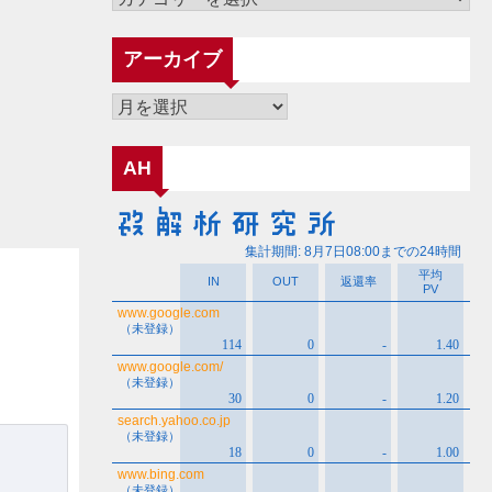
テ
ゴ
アーカイブ
リ
ー
ア
ー
カ
AH
イ
ブ