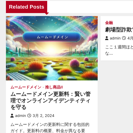
ナ
Related Posts
ビ
金融
ゲ
劇場型詐欺
ー
admin
4月
シ
ここ１週間ほ
ョ
な…
ン
ムームードメイン
推し商品II
ムームードメイン更新料：賢い管
理でオンラインアイデンティティ
を守る
admin
3月 2, 2024
ムームードメインの更新料に関する包括的
ガイド。更新料の概要、料金が異なる要