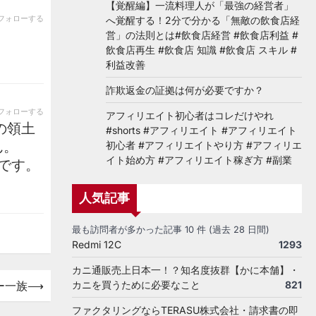
【覚醒編】一流料理人が「最強の経営者」
フォローする
へ覚醒する！2分で分かる「無敵の飲食店経
営」の法則とは#飲食店経営 #飲食店利益 #
飲食店再生 #飲食店 知識 #飲食店 スキル #
利益改善
詐欺返金の証拠は何が必要ですか？
フォローする
アフィリエイト初心者はコレだけやれ
本の領土
#shorts #アフィリエイト #アフィリエイト
ん。
初心者 #アフィリエイトやり方 #アフィリエ
イト始め方 #アフィリエイト稼ぎ方 #副業
です。
人気記事
最も訪問者が多かった記事 10 件 (過去 28 日間)
Redmi 12C
1293
カニ通販売上日本一！？知名度抜群【かに本舗】・
ー一族
⟶
カニを買うために必要なこと
821
ファクタリングならTERASU株式会社・請求書の即