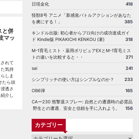
日現金化
418
怪獣8号 アニメ「新感覚バトルアクションがあなた
を虜にする！」
385
スと併
キンドル出版: 初心者からプロ向けの成功達成ガイ
皮マッ
ド Kindle版 PIKAKICHI KENKOU (著)
318
M-1育毛ミスト・薬用ポリピュアEXとM-1育毛ミス
トの違いを比較すると・・
271
進されて
sai
241
また気持
たらしま
シンプリッチの使い方はシンプルなのか？
233
けたら頭
を浸透さ
OB6弾
165
も紹介し
CAー230 熊撃退スプレー: 自然との遭遇時の必需品
野生との遭遇、安全と信頼を手に入れよう。
156
カテゴリー
カ