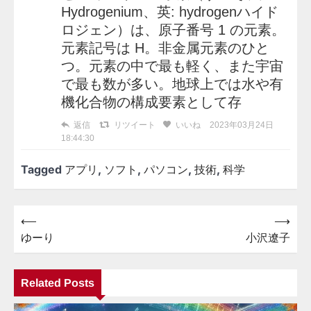
Hydrogenium、英: hydrogenハイド
ロジェン）は、原子番号 1 の元素。
元素記号は H。非金属元素のひと
つ。元素の中で最も軽く、また宇宙
で最も数が多い。地球上では水や有
機化合物の構成要素として存
返信
リツイート
いいね
2023年03月24日
18:44:30
Tagged
アプリ
,
ソフト
,
パソコン
,
技術
,
科学
⟵
⟶
投
ゆーり
小沢遼子
稿
ナ
Related Posts
ビ
ゲ