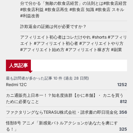
分で分かる「無敵の飲食店経営」の法則とは#飲食店経営
#飲食店利益 #飲食店再生 #飲食店 知識 #飲食店 スキル
#利益改善
詐欺返金の証拠は何が必要ですか？
アフィリエイト初心者はコレだけやれ #shorts #アフィリ
エイト #アフィリエイト初心者 #アフィリエイトやり方
#アフィリエイト始め方 #アフィリエイト稼ぎ方 #副業
人気記事
最も訪問者が多かった記事 10 件 (過去 28 日間)
Redmi 12C
1252
カニ通販売上日本一！？知名度抜群【かに本舗】・ カニを買う
ために必要なこと
812
ファクタリングならTERASU株式会社・請求書の即日現金化
356
怪獣8号 アニメ「新感覚バトルアクションがあなたを虜にす
る！」
325