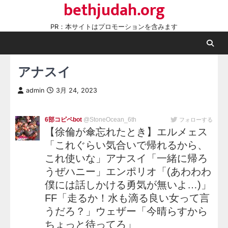
bethjudah.org
Skip
to
PR：本サイトはプロモーションを含みます
content
アナスイ
admin
3月 24, 2023
6部コピペbot
@StoneOcean_6th
フォローする
【徐倫が傘忘れたとき】エルメェス
「これぐらい気合いで帰れるから、
これ使いな」アナスイ「一緒に帰ろ
うぜハニー」エンポリオ「(あわわわ
僕には話しかける勇気が無いよ…)」
FF「走るか！水も滴る良い女って言
うだろ？」ウェザー「今晴らすから
ちょっと待ってろ」