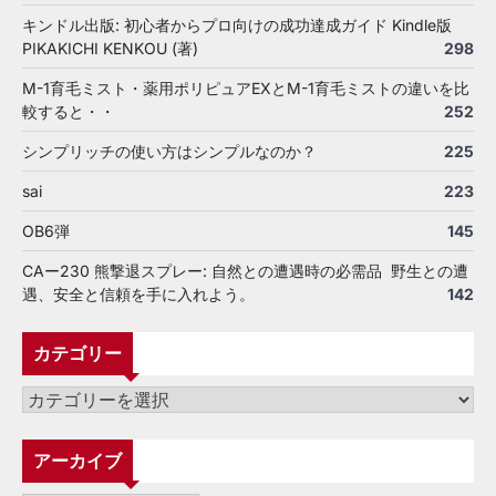
キンドル出版: 初心者からプロ向けの成功達成ガイド Kindle版
PIKAKICHI KENKOU (著)
298
M-1育毛ミスト・薬用ポリピュアEXとM-1育毛ミストの違いを比
較すると・・
252
シンプリッチの使い方はシンプルなのか？
225
sai
223
OB6弾
145
CAー230 熊撃退スプレー: 自然との遭遇時の必需品 野生との遭
遇、安全と信頼を手に入れよう。
142
カテゴリー
カ
テ
ゴ
アーカイブ
リ