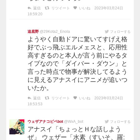
返信
リツイート
いいね
2023年03月24日
18:59:20
追底野
@29Kota2_Enola
フォローする
ようやく自動ドアに驚いてすげえ格
好でぶっ飛ぶエルメェスと、応用性
高すぎるのと本人が言う前にやるタ
イプなので「ダイバー・ダウン」と
言った時点で物事が解決してるよう
に見えるアナスイにアニメが追いつ
いたか。
返信
リツイート
いいね
2023年03月24日
18:53:53
ウェザアナコピペbot
@WxA_bot
フォローする
アナスイ「ちょっとＨな話しよう
ぜ」 ウェザー「水素（すいそ、羅: