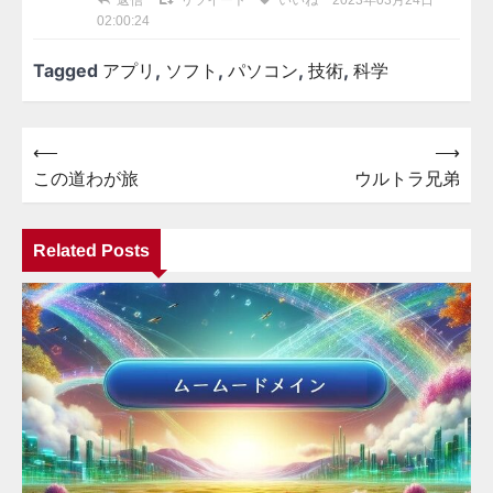
2023年03月24日
02:00:24
Tagged
アプリ
,
ソフト
,
パソコン
,
技術
,
科学
⟵
⟶
投
この道わが旅
ウルトラ兄弟
稿
ナ
Related Posts
ビ
ゲ
ー
シ
ョ
ン