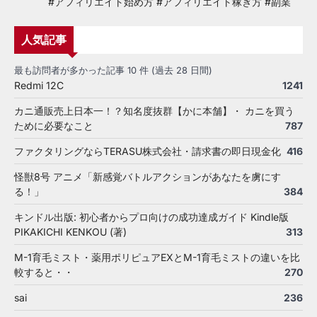
#アフィリエイト始め方 #アフィリエイト稼ぎ方 #副業
人気記事
最も訪問者が多かった記事 10 件 (過去 28 日間)
Redmi 12C
1241
カニ通販売上日本一！？知名度抜群【かに本舗】・ カニを買う
ために必要なこと
787
ファクタリングならTERASU株式会社・請求書の即日現金化
416
怪獣8号 アニメ「新感覚バトルアクションがあなたを虜にす
る！」
384
キンドル出版: 初心者からプロ向けの成功達成ガイド Kindle版
PIKAKICHI KENKOU (著)
313
M-1育毛ミスト・薬用ポリピュアEXとM-1育毛ミストの違いを比
較すると・・
270
sai
236