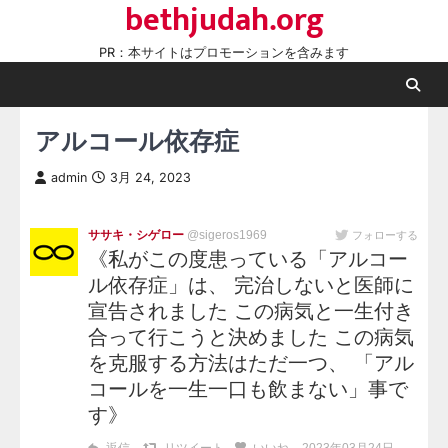
bethjudah.org
Skip
to
PR：本サイトはプロモーションを含みます
content
アルコール依存症
admin
3月 24, 2023
ササキ・シゲロー
@sigeros1969
フォローする
《私がこの度患っている「アルコー
ル依存症」は、 完治しないと医師に
宣告されました この病気と一生付き
合って行こうと決めました この病気
を克服する方法はただ一つ、 「アル
コールを一生一口も飲まない」事で
す》
返信
リツイート
いいね