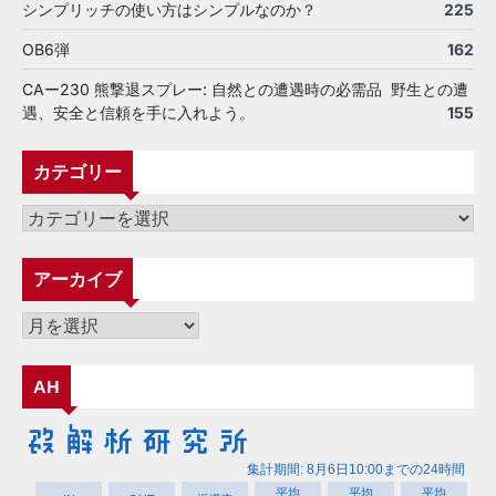
シンプリッチの使い方はシンプルなのか？
225
OB6弾
162
CAー230 熊撃退スプレー: 自然との遭遇時の必需品 野生との遭
遇、安全と信頼を手に入れよう。
155
カテゴリー
カ
テ
ゴ
アーカイブ
リ
ー
ア
ー
カ
AH
イ
ブ