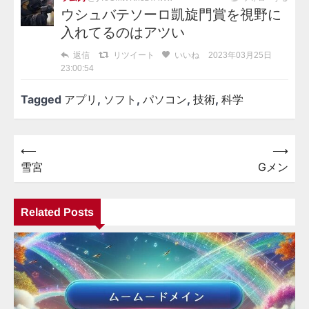
ウシュバテソーロ凱旋門賞を視野に
入れてるのはアツい
返信
リツイート
いいね
2023年03月25日
23:00:54
Tagged
アプリ
,
ソフト
,
パソコン
,
技術
,
科学
⟵
⟶
投
雪宮
Gメン
稿
ナ
Related Posts
ビ
ゲ
ー
シ
ョ