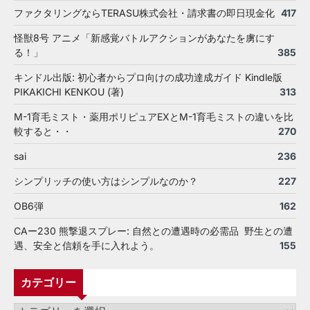
ファクタリングならTERASU株式会社・請求書の即日現金化
417
怪獣8号 アニメ「新感覚バトルアクションがあなたを虜にす
る！」
385
キンドル出版: 初心者からプロ向けの成功達成ガイド Kindle版
PIKAKICHI KENKOU (著)
313
M-1育毛ミスト・薬用ポリピュアEXとM-1育毛ミストの違いを比
較すると・・
270
sai
236
シンプリッチの使い方はシンプルなのか？
227
OB6弾
162
CAー230 熊撃退スプレー: 自然との遭遇時の必需品 野生との遭
遇、安全と信頼を手に入れよう。
155
カテゴリー