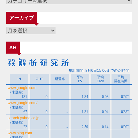
カ
テ
ゴ
アーカイブ
リ
ー
ア
ー
カ
AH
イ
ブ