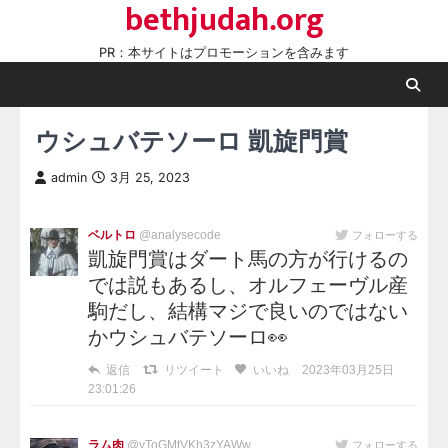
bethjudah.org
Skip
to
PR：本サイトはプロモーションを含みます
content
ウシュバテソーロ 凱旋門賞
admin
3月 25, 2023
ベルトロ
@analysecode
フォローする
凱旋門賞はダート馬の方が行けるの
では説もあるし、オルフェーヴル産
駒だし、結構マジで良いのではない
かウシュバテソーロ👀
返信
リツイート
いいね
2023年03月25日
23:01:26
ラム肉
@yToGMtVKh3zYAWw
フォローする