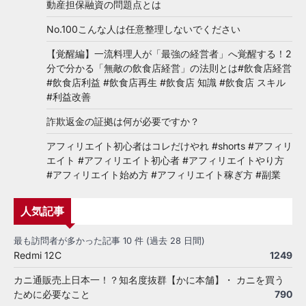
動産担保融資の問題点とは
No.100こんな人は任意整理しないでください
【覚醒編】一流料理人が「最強の経営者」へ覚醒する！2
分で分かる「無敵の飲食店経営」の法則とは#飲食店経営
#飲食店利益 #飲食店再生 #飲食店 知識 #飲食店 スキル
#利益改善
詐欺返金の証拠は何が必要ですか？
アフィリエイト初心者はコレだけやれ #shorts #アフィリ
エイト #アフィリエイト初心者 #アフィリエイトやり方
#アフィリエイト始め方 #アフィリエイト稼ぎ方 #副業
人気記事
最も訪問者が多かった記事 10 件 (過去 28 日間)
Redmi 12C
1249
カニ通販売上日本一！？知名度抜群【かに本舗】・ カニを買う
ために必要なこと
790