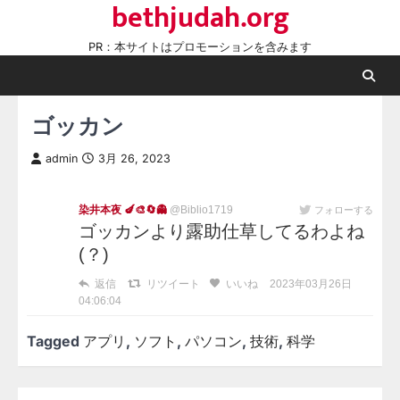
bethjudah.org
Skip
to
PR：本サイトはプロモーションを含みます
content
ゴッカン
admin
3月 26, 2023
染井本夜 🍆🎨🔄👻
@Biblio1719
フォローする
ゴッカンより露助仕草してるわよね
(？)
返信
リツイート
いいね
2023年03月26日
04:06:04
Tagged
アプリ
,
ソフト
,
パソコン
,
技術
,
科学