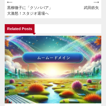
⟵
⟶
投
黒柳徹子に「クソババア」
武田鉄矢
稿
大激怒！スタジオ退場へ
ナ
ビ
Related Posts
ゲ
ー
シ
ョ
ン