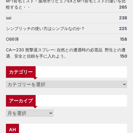
M-1育毛ミスト・薬用ポリピュアEXとM-1育毛ミストの違いを比
較すると・・
265
sai
238
シンプリッチの使い方はシンプルなのか？
225
OB6弾
158
CAー230 熊撃退スプレー: 自然との遭遇時の必需品 野生との遭
遇、安全と信頼を手に入れよう。
150
カテゴリー
カ
テ
ゴ
アーカイブ
リ
ー
ア
ー
カ
AH