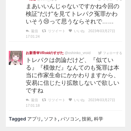
まあいいんじゃないですかね今回の
検証"だけ"を見てトレパク冤罪かわ
いそう😢って思うならそれで……
返信
リツイート
いいね
2023年03月27日
17:01:24
お新香🌸VRoidのすがた
@oshinko_vroid
フォローする
トレパクは勿論だけど、『似てい
る』『模倣だ』なんてのも冤罪は本
当に作家生命にかかわりますから、
安易に信じたり拡散しないで欲しい
ですね
返信
リツイート
いいね
2023年03月27日
17:01:18
Tagged
アプリ
,
ソフト
,
パソコン
,
技術
,
科学