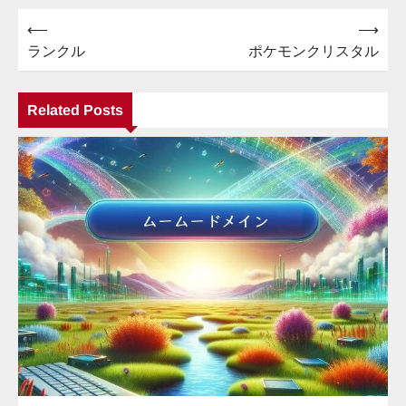
⟵
⟶
投
ランクル
ポケモンクリスタル
稿
ナ
Related Posts
ビ
ゲ
ー
シ
ョ
ン