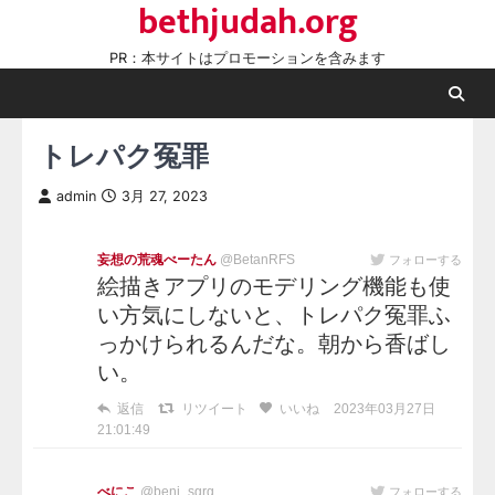
bethjudah.org
Skip
to
PR：本サイトはプロモーションを含みます
content
トレパク冤罪
admin
3月 27, 2023
妄想の荒魂べーたん
@BetanRFS
フォローする
絵描きアプリのモデリング機能も使
い方気にしないと、トレパク冤罪ふ
っかけられるんだな。朝から香ばし
い。
返信
リツイート
いいね
2023年03月27日
21:01:49
べにこ
@beni_sgrg
フォローする