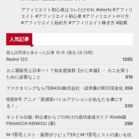
アフィリエイト初心者はコレだけやれ #shorts #アフィリ
エイト #アフィリエイト初心者 #アフィリエイトやり方
#アフィリエイト始め方 #アフィリエイト稼ぎ方 #副業
人気記事
最も訪問者が多かった記事 10 件 (過去 28 日間)
Redmi 12C
1265
カニ通販売上日本一！？知名度抜群【かに本舗】・ カニを買う
ために必要なこと
818
ファクタリングならTERASU株式会社・請求書の即日現金化
356
怪獣8号 アニメ「新感覚バトルアクションがあなたを虜にす
る！」
330
キンドル出版: 初心者からプロ向けの成功達成ガイド Kindle版
PIKAKICHI KENKOU (著)
298
M-1育毛ミスト・薬用ポリピュアEXとM-1育毛ミストの違いを比