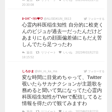
2023年03月27日
20:30:08
ﾛｰｽﾄﾋﾞｰﾌｸﾝ🖤🤍
@ALiSEiKUN_0613
フォローする
心霊内科医稲生知性 自分的に桧吏く
んのビジュが過去一だったんだけど
あまりにもの顔面偏差値にもだえ苦
しんでたら足つったわ
返信
リツイート
いいね
2023年03月27日
18:15:52
しろかま
@shi_ro_ka_ma
フォローする
変な時間に目覚めちゃって、Twitter
覗いたらサカナクションが主題歌を
務めると聞いて気になってた心霊内
科医稲生知性がTVerで配信してると
情報を得たので観てみますわ
返信
リツイート
いいね
2023年03月27日