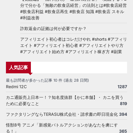
分で分かる「無敵の飲食店経営」の法則とは#飲食店経営
#飲食店利益 #飲食店再生 #飲食店 知識 #飲食店 スキル
#利益改善
詐欺返金の証拠は何が必要ですか？
アフィリエイト初心者はコレだけやれ #shorts #アフィリ
エイト #アフィリエイト初心者 #アフィリエイトやり方
#アフィリエイト始め方 #アフィリエイト稼ぎ方 #副業
人気記事
最も訪問者が多かった記事 10 件 (過去 28 日間)
Redmi 12C
1287
カニ通販売上日本一！？知名度抜群【かに本舗】・ カニを買う
ために必要なこと
819
ファクタリングならTERASU株式会社・請求書の即日現金化
394
怪獣8号 アニメ「新感覚バトルアクションがあなたを虜にす
る！」
365