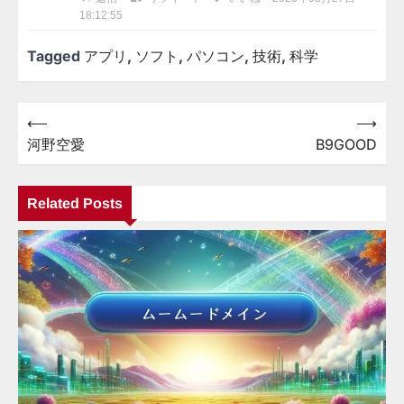
18:12:55
Tagged
アプリ
,
ソフト
,
パソコン
,
技術
,
科学
⟵
⟶
投
河野空愛
B9GOOD
稿
ナ
Related Posts
ビ
ゲ
ー
シ
ョ
ン