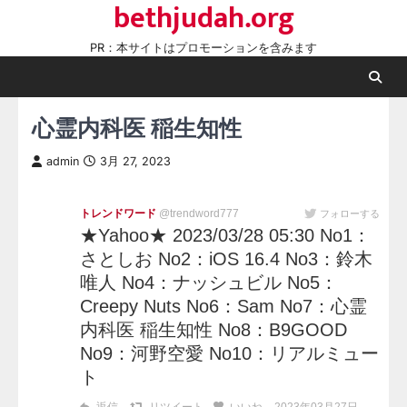
bethjudah.org
Skip
to
PR：本サイトはプロモーションを含みます
content
心霊内科医 稲生知性
admin
3月 27, 2023
トレンドワード
@trendword777
フォローする
★Yahoo★ 2023/03/28 05:30 No1：
さとしお No2：iOS 16.4 No3：鈴木
唯人 No4：ナッシュビル No5：
Creepy Nuts No6：Sam No7：心霊
内科医 稲生知性 No8：B9GOOD
No9：河野空愛 No10：リアルミュー
ト
返信
リツイート
いいね