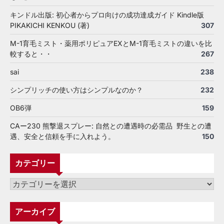
キンドル出版: 初心者からプロ向けの成功達成ガイド Kindle版
PIKAKICHI KENKOU (著)
307
M-1育毛ミスト・薬用ポリピュアEXとM-1育毛ミストの違いを比
較すると・・
267
sai
238
シンプリッチの使い方はシンプルなのか？
232
OB6弾
159
CAー230 熊撃退スプレー: 自然との遭遇時の必需品 野生との遭
遇、安全と信頼を手に入れよう。
150
カテゴリー
カ
テ
ゴ
アーカイブ
リ