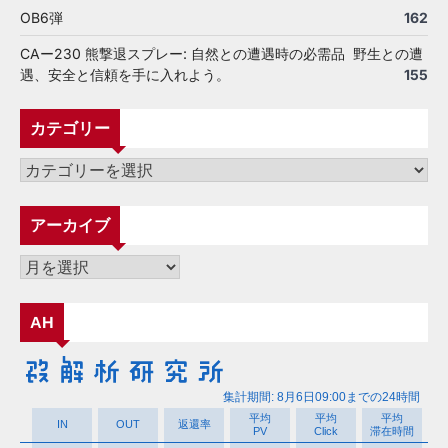
OB6弾
162
CAー230 熊撃退スプレー: 自然との遭遇時の必需品 野生との遭
遇、安全と信頼を手に入れよう。
155
カテゴリー
カ
テ
ゴ
アーカイブ
リ
ー
ア
ー
カ
AH
イ
ブ