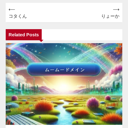
⟵
⟶
投
コタくん
りょーか
稿
ナ
Related Posts
ビ
ゲ
ー
シ
ョ
ン