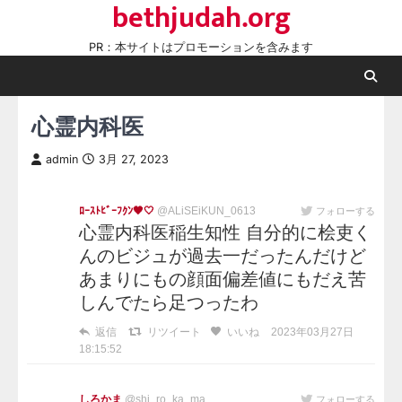
bethjudah.org
Skip
to
PR：本サイトはプロモーションを含みます
content
心霊内科医
admin
3月 27, 2023
ﾛｰｽﾄﾋﾞｰﾌｸﾝ🖤🤍
@ALiSEiKUN_0613
フォローする
心霊内科医稲生知性 自分的に桧吏く
んのビジュが過去一だったんだけど
あまりにもの顔面偏差値にもだえ苦
しんでたら足つったわ
返信
リツイート
いいね
2023年03月27日
18:15:52
しろかま
@shi_ro_ka_ma
フォローする