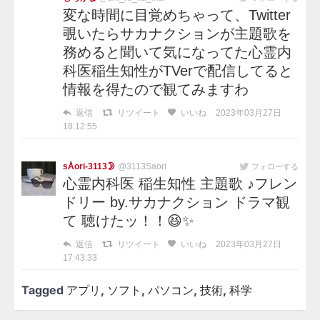
変な時間に目覚めちゃって、Twitter
覗いたらサカナクションが主題歌を
務めると聞いて気になってた心霊内
科医稲生知性がTVerで配信してると
情報を得たので観てみますわ
返信
リツイート
いいね
2023年03月27日
18:12:55
sÅori-3113🌛
@3113Saori
フォローする
心霊内科医 稲生知性 主題歌 ♪フレン
ドリー by.サカナクション ドラマ観
て 聴けたッ！！😆✨
返信
リツイート
いいね
2023年03月27日
17:43:33
Tagged
アプリ
,
ソフト
,
パソコン
,
技術
,
科学