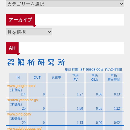
カ
テ
ゴ
アーカイブ
リ
ー
ア
ー
カ
AH
イ
ブ