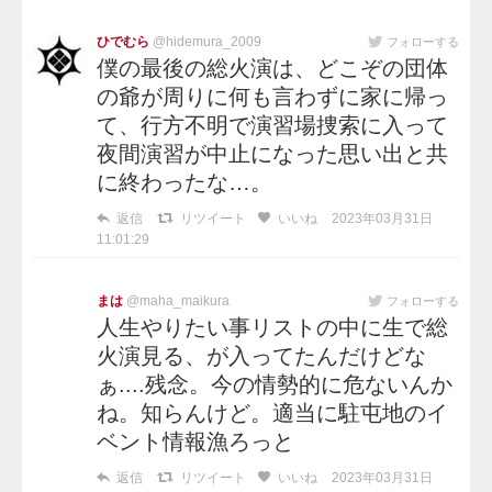
ひでむら
@hidemura_2009
フォローする
僕の最後の総火演は、どこぞの団体
の爺が周りに何も言わずに家に帰っ
て、行方不明で演習場捜索に入って
夜間演習が中止になった思い出と共
に終わったな…。
返信
リツイート
いいね
2023年03月31日
11:01:29
まは
@maha_maikura
フォローする
人生やりたい事リストの中に生で総
火演見る、が入ってたんだけどな
ぁ....残念。今の情勢的に危ないんか
ね。知らんけど。適当に駐屯地のイ
ベント情報漁ろっと
返信
リツイート
いいね
2023年03月31日