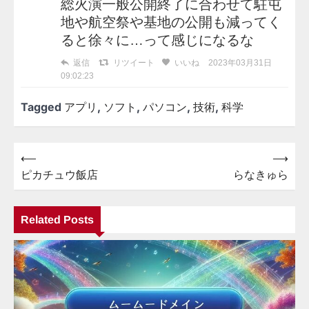
総火演一般公開終了に合わせて駐屯
地や航空祭や基地の公開も減ってく
ると徐々に…って感じになるな
返信
リツイート
いいね
2023年03月31日
09:02:23
Tagged
アプリ
,
ソフト
,
パソコン
,
技術
,
科学
⟵
⟶
投
ピカチュウ飯店
らなきゅら
稿
ナ
Related Posts
ビ
ゲ
ー
シ