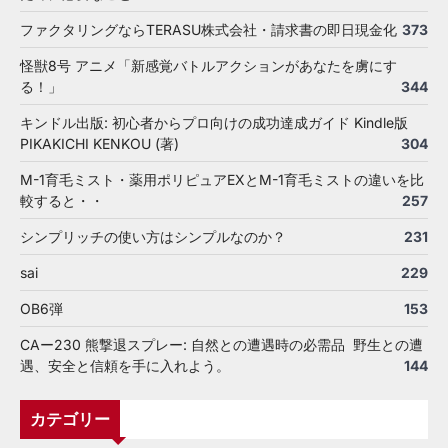
ファクタリングならTERASU株式会社・請求書の即日現金化
373
怪獣8号 アニメ「新感覚バトルアクションがあなたを虜にす
る！」
344
キンドル出版: 初心者からプロ向けの成功達成ガイド Kindle版
PIKAKICHI KENKOU (著)
304
M-1育毛ミスト・薬用ポリピュアEXとM-1育毛ミストの違いを比
較すると・・
257
シンプリッチの使い方はシンプルなのか？
231
sai
229
OB6弾
153
CAー230 熊撃退スプレー: 自然との遭遇時の必需品 野生との遭
遇、安全と信頼を手に入れよう。
144
カテゴリー