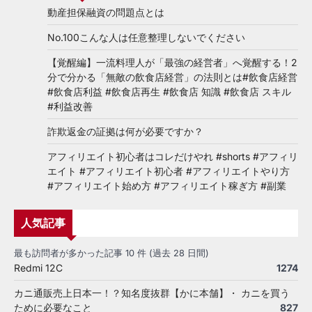
動産担保融資の問題点とは
No.100こんな人は任意整理しないでください
【覚醒編】一流料理人が「最強の経営者」へ覚醒する！2
分で分かる「無敵の飲食店経営」の法則とは#飲食店経営
#飲食店利益 #飲食店再生 #飲食店 知識 #飲食店 スキル
#利益改善
詐欺返金の証拠は何が必要ですか？
アフィリエイト初心者はコレだけやれ #shorts #アフィリ
エイト #アフィリエイト初心者 #アフィリエイトやり方
#アフィリエイト始め方 #アフィリエイト稼ぎ方 #副業
人気記事
最も訪問者が多かった記事 10 件 (過去 28 日間)
Redmi 12C
1274
カニ通販売上日本一！？知名度抜群【かに本舗】・ カニを買う
ために必要なこと
827