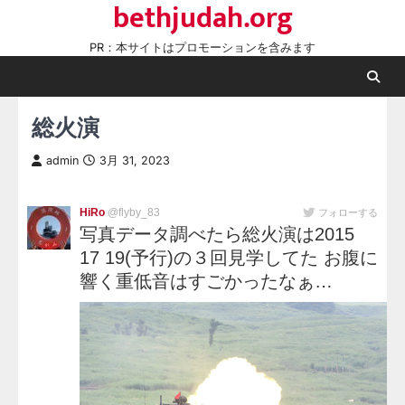
bethjudah.org
Skip
to
PR：本サイトはプロモーションを含みます
content
総火演
admin
3月 31, 2023
HiRo
@flyby_83
フォローする
写真データ調べたら総火演は2015
17 19(予行)の３回見学してた お腹に
響く重低音はすごかったなぁ…