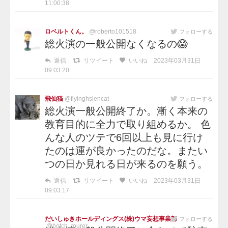
11:00:38
ロベルトくん。
@roberto101518
フォローする
総火演の一般公開なくなるの😱
返信
リツイート
いいね
2023年03月31日
09:03:20
飛仙猫
@flyinghsiencat
フォローする
総火演一般公開終了か。漸く本来の
教育目的に全力で取り組めるか。 色
んな人のツテで6回以上も見に行け
たのは運が良かったのだな。またい
つの日か見れる日が来るのを願う。
返信
リツイート
いいね
2023年03月31日
09:03:17
だいしゅきホールディングス(株)ウマ妄想事業部
フォローする
@botch_tourer