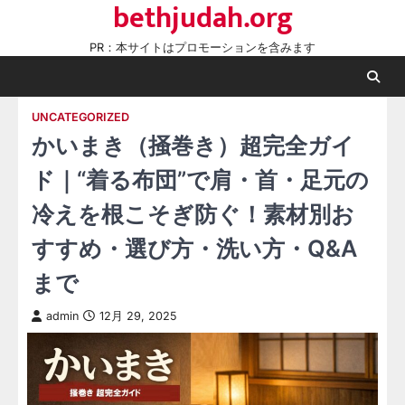
bethjudah.org
Skip
to
PR：本サイトはプロモーションを含みます
content
UNCATEGORIZED
かいまき（掻巻き）超完全ガイ
ド｜“着る布団”で肩・首・足元の
冷えを根こそぎ防ぐ！素材別お
すすめ・選び方・洗い方・Q&A
まで
admin
12月 29, 2025