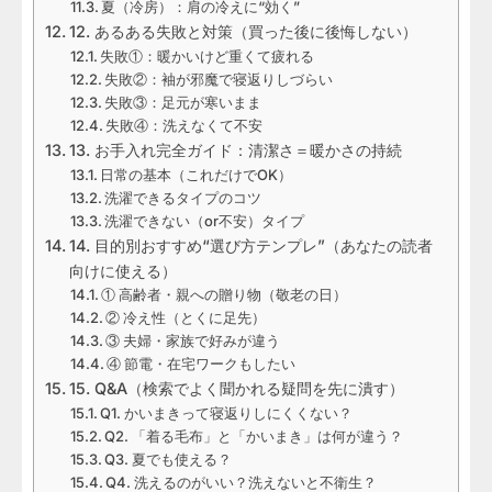
夏（冷房）：肩の冷えに“効く”
12. あるある失敗と対策（買った後に後悔しない）
失敗①：暖かいけど重くて疲れる
失敗②：袖が邪魔で寝返りしづらい
失敗③：足元が寒いまま
失敗④：洗えなくて不安
13. お手入れ完全ガイド：清潔さ＝暖かさの持続
日常の基本（これだけでOK）
洗濯できるタイプのコツ
洗濯できない（or不安）タイプ
14. 目的別おすすめ“選び方テンプレ”（あなたの読者
向けに使える）
① 高齢者・親への贈り物（敬老の日）
② 冷え性（とくに足先）
③ 夫婦・家族で好みが違う
④ 節電・在宅ワークもしたい
15. Q&A（検索でよく聞かれる疑問を先に潰す）
Q1. かいまきって寝返りしにくくない？
Q2. 「着る毛布」と「かいまき」は何が違う？
Q3. 夏でも使える？
Q4. 洗えるのがいい？洗えないと不衛生？