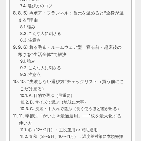
選び方のコツ
8. 5) 衿ボア・フランネル：首元を温めると“全身が温
まる”理由
強み
こんな人に刺さる
注意点
9. 6) 着る毛布・ルームウェア型：寝る前・起床後の
寒さを“生活全体”で解決
強み
こんな人に刺さる
注意点
10. “失敗しない選び方”チェックリスト（買う前にこ
こだけ見る）
A. 目的で選ぶ（最重要）
B. サイズで選ぶ（地味に大事）
C. 洗濯・手入れで選ぶ（長く使うほど差が出る）
11. 季節別「かいまき最適運用」──1枚を最大化する
使い方
冬（12〜2月）：主役運用 or 補助運用
春秋（3〜5月、10〜11月）：温度差対策に本領発揮