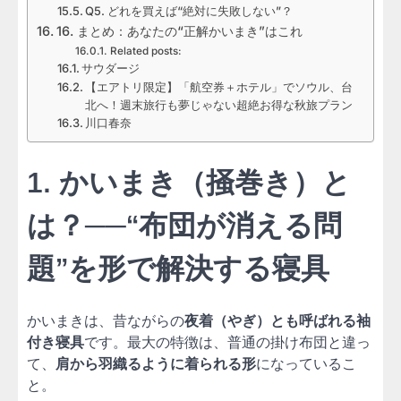
Q5. どれを買えば“絶対に失敗しない”？
16. まとめ：あなたの“正解かいまき”はこれ
Related posts:
サウダージ
【エアトリ限定】「航空券＋ホテル」でソウル、台
北へ！週末旅行も夢じゃない超絶お得な秋旅プラン
川口春奈
1. かいまき（掻巻き）と
は？──“布団が消える問
題”を形で解決する寝具
かいまきは、昔ながらの
夜着（やぎ）とも呼ばれる袖
付き寝具
です。最大の特徴は、普通の掛け布団と違っ
て、
肩から羽織るように着られる形
になっているこ
と。