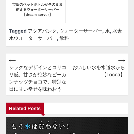
市販のペットボトルがそのまま
使えるウォーターサーバー
【dream server】
Tagged
アクアバンク
,
ウォーターサーバー
,
水
,
水素
水ウォーターサーバー
,
飲料
⟵
⟶
投
シックなデザインとコリコ
おいしい水を水道水から
稿
リ感、甘さが絶妙なピーカ
【Locca】
ナ
ンナッツチョコで、特別な
ビ
日に甘い幸せを味わおう！
ゲ
ー
Related Posts
シ
ョ