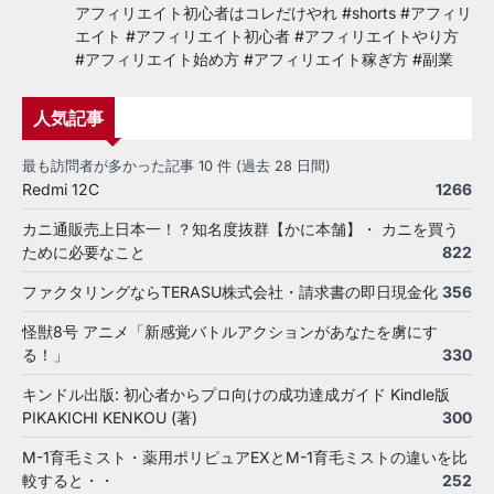
アフィリエイト初心者はコレだけやれ #shorts #アフィリ
エイト #アフィリエイト初心者 #アフィリエイトやり方
#アフィリエイト始め方 #アフィリエイト稼ぎ方 #副業
人気記事
最も訪問者が多かった記事 10 件 (過去 28 日間)
Redmi 12C
1266
カニ通販売上日本一！？知名度抜群【かに本舗】・ カニを買う
ために必要なこと
822
ファクタリングならTERASU株式会社・請求書の即日現金化
356
怪獣8号 アニメ「新感覚バトルアクションがあなたを虜にす
る！」
330
キンドル出版: 初心者からプロ向けの成功達成ガイド Kindle版
PIKAKICHI KENKOU (著)
300
M-1育毛ミスト・薬用ポリピュアEXとM-1育毛ミストの違いを比
較すると・・
252