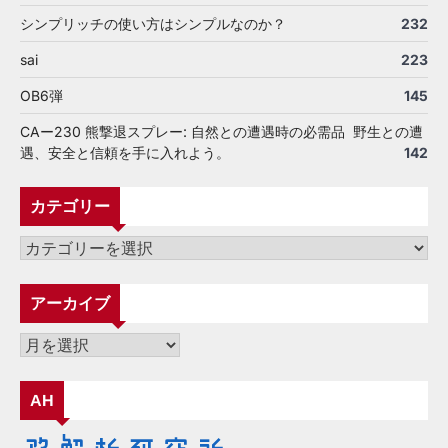
シンプリッチの使い方はシンプルなのか？
232
sai
223
OB6弾
145
CAー230 熊撃退スプレー: 自然との遭遇時の必需品 野生との遭
遇、安全と信頼を手に入れよう。
142
カテゴリー
カ
テ
ゴ
アーカイブ
リ
ー
ア
ー
カ
AH
イ
ブ