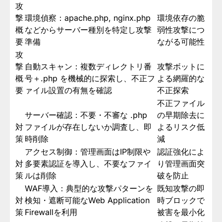
攻
撃
環境偵察：apache.php, nginx.php
環境依存の脆
概
などからサーバー種別を特定し攻撃
弱性攻撃につ
要
準備
ながる可能性
攻
撃
自動スキャン：複数ディレクトリ番
攻撃ボットに
概
号＋.php を機械的に探索し、不正フ
よる網羅的な
要
ァイル設置の有無を確認
不正探索
不正ファイル
サーバー確認：不要・不審な .php
の早期除去に
対
ファイルが存在しないか調査し、即
よるリスク低
策
時削除
減
アクセス制御：管理画面はIP制限や
認証強化によ
対
多要素認証を導入し、不要なファイ
り管理画面突
策
ルは削除
破を防止
WAF導入：典型的な攻撃パターンを
既知攻撃の即
対
検知・遮断可能なWeb Application
時ブロックで
策
Firewallを利用
被害を最小化