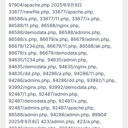
97904/apache.php 2025年9月9日
33677/newfile.php, 33677/apache.php,
86588/a.php, 33677/11.php, 33677/x.php,
86588/11.php, 86588/nginx.php,
86588/demodata.php, 86588/admins.php,
86588/x.php, 86679/a.php, 86679/admin.php,
86679/1234.php, 86679/11.php, 86588/ak.php,
86679/x.php, 86679/demodata.php,
94635/1234.php, 94635/admin.php,
94635/demodata.php, 94635/nginx.php,
94635/dd.php, 94286/a.php, 94286/11.php,
94286/admins.php, 94286/dd.php, 93992/1.php,
93992/nginx.php, 93992/demodata.php,
92487/1.php, 92487/admin.php,
92487/demodata.php, 92487/x.php,
92487/admins.php, 92487/apache.php,
86588/admin.php, 94286/admin.php, 89904′
2025年9月8日 423/admin.php, 423/a.php,