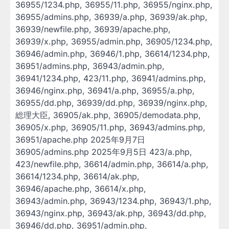
36955/1234.php, 36955/11.php, 36955/nginx.php,
36955/admins.php, 36939/a.php, 36939/ak.php,
36939/newfile.php, 36939/apache.php,
36939/x.php, 36955/admin.php, 36905/1234.php,
36946/admin.php, 36946/1.php, 36614/1234.php,
36951/admins.php, 36943/admin.php,
36941/1234.php, 423/11.php, 36941/admins.php,
36946/nginx.php, 36941/a.php, 36955/a.php,
36955/dd.php, 36939/dd.php, 36939/nginx.php,
総理大臣, 36905/ak.php, 36905/demodata.php,
36905/x.php, 36905/11.php, 36943/admins.php,
36951/apache.php 2025年9月7日
36905/admins.php 2025年9月5日 423/a.php,
423/newfile.php, 36614/admin.php, 36614/a.php,
36614/1234.php, 36614/ak.php,
36946/apache.php, 36614/x.php,
36943/admin.php, 36943/1234.php, 36943/1.php,
36943/nginx.php, 36943/ak.php, 36943/dd.php,
36946/dd.php, 36951/admin.php,