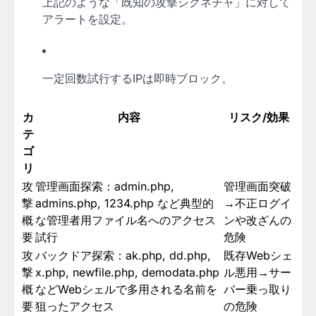
上記のような「既知の攻撃シグネチャ」に対して
アラートを設定。
一定回数試行するIPは即時ブロック。
カ
内容
リスク/効果
テ
ゴ
リ
攻
管理画面探索：admin.php,
管理画面突破
撃
admins.php, 1234.php など典型的
→不正ログイ
概
な管理者用ファイル名へのアクセス
ンや改ざんの
要
試行
危険
攻
バックドア探索：ak.php, dd.php,
既存Webシェ
撃
x.php, newfile.php, demodata.php
ル悪用→サー
概
などWebシェルで多用される名前を
バー乗っ取り
要
狙ったアクセス
の危険