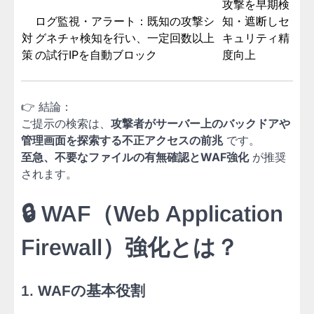
攻撃を早期検
ログ監視・アラート：既知の攻撃シ
知・遮断しセ
対
グネチャ検知を行い、一定回数以上
キュリティ精
策
の試行IPを自動ブロック
度向上
👉 結論：
ご提示の検索は、
攻撃者がサーバー上のバックドアや
管理画面を探索する不正アクセスの前兆
です。
至急、不要なファイルの有無確認とWAF強化
が推奨
されます。
🔒 WAF（Web Application
Firewall）強化とは？
1.
WAFの基本役割