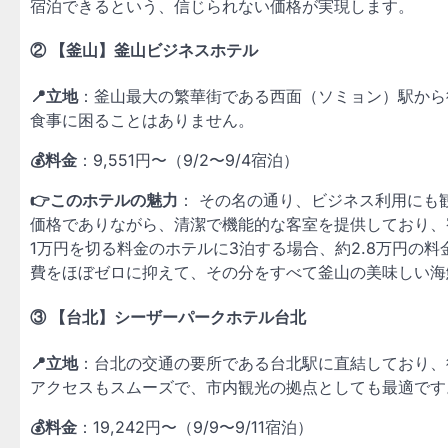
宿泊できるという、信じられない価格が実現します。
② 【釜山】釜山ビジネスホテル
📍立地
：釜山最大の繁華街である西面（ソミョン）駅から
食事に困ることはありません。
💰料金
：9,551円〜（9/2〜9/4宿泊）
👉このホテルの魅力
： その名の通り、ビジネス利用にも
価格でありながら、清潔で機能的な客室を提供しており
1万円を切る料金のホテルに3泊する場合、約2.8万円の料
費をほぼゼロに抑えて、その分をすべて釜山の美味しい海
③ 【台北】シーザーパークホテル台北
📍立地
：台北の交通の要所である台北駅に直結しており、
アクセスもスムーズで、市内観光の拠点としても最適です
💰料金
：19,242円〜（9/9〜9/11宿泊）