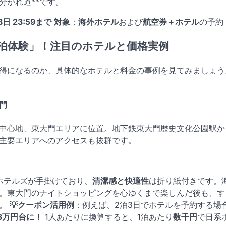
分かれ道**です。
8日 23:59まで
対象
：
海外ホテル
および
航空券＋ホテル
の予約
宿泊体験」！注目のホテルと価格実例
得になるのか、具体的なホテルと料金の事例を見てみましょう
門
中心地、東大門エリアに位置。地下鉄東大門歴史文化公園駅か
主要エリアへのアクセスも抜群です。
ホテルズが手掛けており、
清潔感と快適性
は折り紙付きです。
。東大門のナイトショッピングを心ゆくまで楽しんだ後も、す
す。
💡クーポン活用例
：例えば、2泊3日でホテルを予約する場
3万円台に！
1人あたりに換算すると、1泊あたり
数千円
で日系