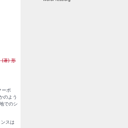
著) 形
クーポ
かのよう
地でのシ
ャンスは