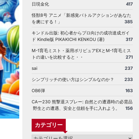
日現金化
417
怪獣8号 アニメ「新感覚バトルアクションがあなた
を虜にする！」
385
キンドル出版: 初心者からプロ向けの成功達成ガイ
ド Kindle版 PIKAKICHI KENKOU (著)
317
M-1育毛ミスト・薬用ポリピュアEXとM-1育毛ミス
トの違いを比較すると・・
271
sai
237
シンプリッチの使い方はシンプルなのか？
233
OB6弾
163
CAー230 熊撃退スプレー: 自然との遭遇時の必需品
野生との遭遇、安全と信頼を手に入れよう。
156
カテゴリー
カ