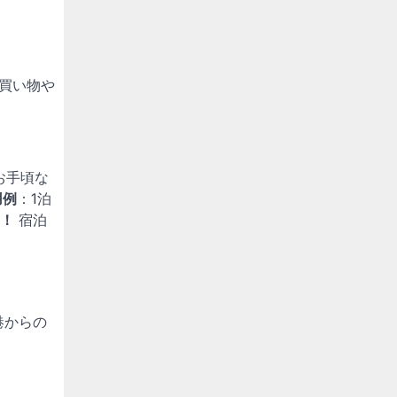
買い物や
お手頃な
用例
：1泊
も！
宿泊
港からの