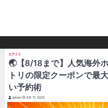
Skip
to
content
エアトリ
🌏【8/18まで】人気海
トリの限定クーポンで最大
い予約術
admin
8月 17, 2025