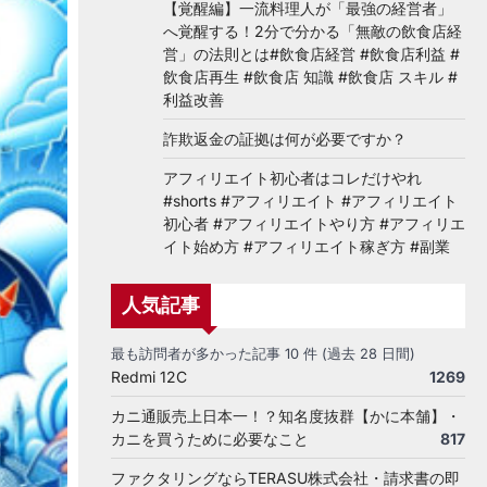
【覚醒編】一流料理人が「最強の経営者」
へ覚醒する！2分で分かる「無敵の飲食店経
営」の法則とは#飲食店経営 #飲食店利益 #
飲食店再生 #飲食店 知識 #飲食店 スキル #
利益改善
詐欺返金の証拠は何が必要ですか？
アフィリエイト初心者はコレだけやれ
#shorts #アフィリエイト #アフィリエイト
初心者 #アフィリエイトやり方 #アフィリエ
イト始め方 #アフィリエイト稼ぎ方 #副業
人気記事
最も訪問者が多かった記事 10 件 (過去 28 日間)
Redmi 12C
1269
カニ通販売上日本一！？知名度抜群【かに本舗】・
カニを買うために必要なこと
817
ファクタリングならTERASU株式会社・請求書の即