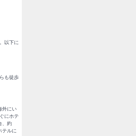
。以下に
らも徒歩
海外にい
ぐにホテ
合、約
ホテルに