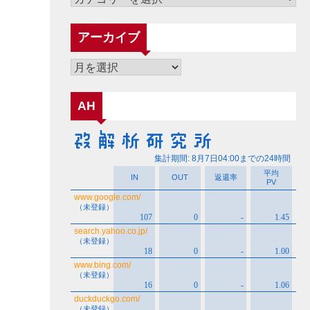
テ
ゴ
アーカイブ
リ
ー
ア
ー
カ
AH
イ
ブ