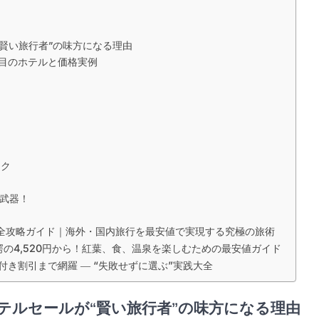
“賢い旅行者”の味方になる理由
注目のホテルと価格実例
ック
の武器！
完全攻略ガイド｜海外・国内旅行を最安値で実現する究極の旅術
愕の4,520円から！紅葉、食、温泉を楽しむための最安値ガイド
き割引まで網羅 ― “失敗せずに選ぶ”実践大全
ホテルセールが“賢い旅行者”の味方になる理由