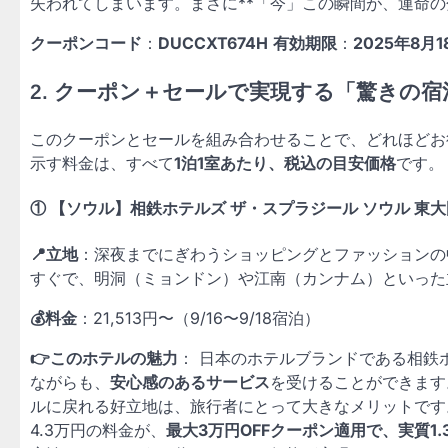
失われてしまいます。まさに**「今」この瞬間が、運命の
クーポンコード
：
DUCCXT674H
有効期限
：
2025年8月1
2. クーポン＋セールで実現する「驚きの
このクーポンとセールを組み合わせることで、どれほどお
示す料金は、すべて
1泊1室あたり、税込の目安価格
です。
① 【ソウル】相鉄ホテルズ ザ・スプラジール ソウル 東大
📍立地
：深夜までにぎわうショッピングとファッションの
すぐで、明洞（ミョンドン）や江南（カンナム）といった
💰料金
：21,513円〜（9/16〜9/18宿泊）
👉このホテルの魅力
： 日本のホテルブランドである相鉄
ながらも、
安心感のあるサービス
を受けることができます
ルに戻れる好立地は、旅行者にとって大きなメリットで
4.3万円の料金が、
最大3万円OFFクーポン適用で、実質1.