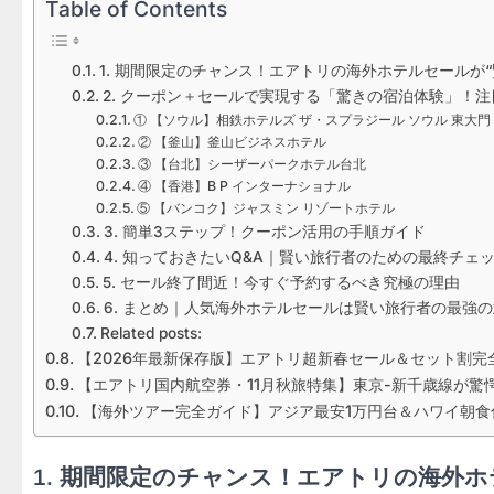
Table of Contents
1. 期間限定のチャンス！エアトリの海外ホテルセールが
2. クーポン＋セールで実現する「驚きの宿泊体験」！
① 【ソウル】相鉄ホテルズ ザ・スプラジール ソウル 東大門
② 【釜山】釜山ビジネスホテル
③ 【台北】シーザーパークホテル台北
④ 【香港】B P インターナショナル
⑤ 【バンコク】ジャスミン リゾートホテル
3. 簡単3ステップ！クーポン活用の手順ガイド
4. 知っておきたいQ&A｜賢い旅行者のための最終チェ
5. セール終了間近！今すぐ予約するべき究極の理由
6. まとめ｜人気海外ホテルセールは賢い旅行者の最強
Related posts:
【2026年最新保存版】エアトリ超新春セール＆セット割
【エアトリ国内航空券・11月秋旅特集】東京-新千歳線が驚
【海外ツアー完全ガイド】アジア最安1万円台＆ハワイ朝食付
1. 期間限定のチャンス！エアトリの海外