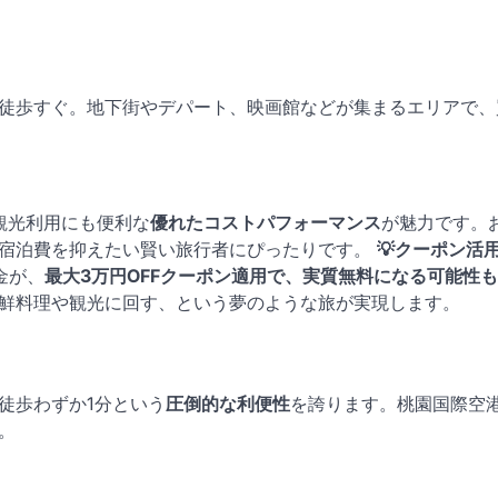
徒歩すぐ。地下街やデパート、映画館などが集まるエリアで、
観光利用にも便利な
優れたコストパフォーマンス
が魅力です。
、宿泊費を抑えたい賢い旅行者にぴったりです。
💡クーポン活
金が、
最大3万円OFFクーポン適用で、実質無料になる可能性
鮮料理や観光に回す、という夢のような旅が実現します。
徒歩わずか1分という
圧倒的な利便性
を誇ります。桃園国際空
。