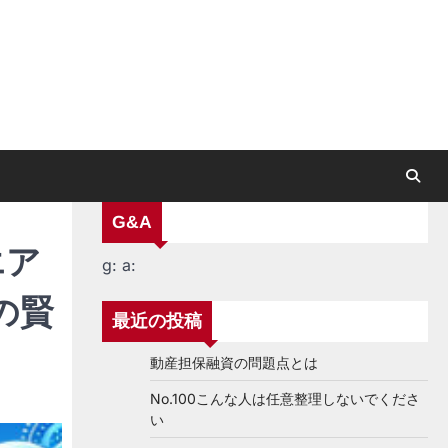
G&A
エア
g:
a:
の賢
最近の投稿
動産担保融資の問題点とは
No.100こんな人は任意整理しないでくださ
い