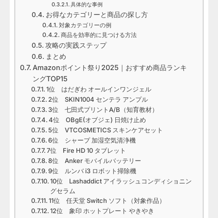
具体的な事例
お得なカテゴリーと商品の探し方
対象カテゴリーの例
商品を効率的に見つける方法
攻略の実践ステップ
まとめ
Amazonポイント祭り2025｜おすすめ商品ランキ
ングTOP15
1位 はだぎわ オールインワンジェル
2位 SKIN1004 センテラ アンプル
3位 七田式プリントA/B（知育教材）
4位 OBgE(オブジェ) 日焼け止め
5位 VTCOSMETICS スキンケアセット
6位 シャープ 加湿空気清浄機
7位 Fire HD 10 タブレット
8位 Anker モバイルバッテリー
9位 ルンバ i3 ロボット掃除機
10位 Lashaddict アイラッシュコンディショニン
グセラム
11位 任天堂 Switch ソフト（対象作品）
12位 象印 ホットプレート やきやき