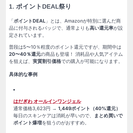
1. ポイントDEAL祭り
「
ポイントDEAL
」とは、Amazonが特別に選んだ商
品に付与されるバッジで、通常よりも
高い還元率
が設
定されています。
普段は5〜10％程度のポイント還元ですが、期間中は
20〜40％還元
の商品も登場！ 消耗品や人気アイテム
を狙えば、
実質割引価格
での購入が可能になります。
具体的な事例
はだぎわ オールインワンジェル
通常価格3,623円 →
1,449ポイント（40%還元）
毎日のスキンケアは消耗が早いので、
まとめ買いで
ポイント爆増
を狙うのがおすすめ。