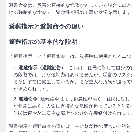
避難命令は、災害の直接的な危険が迫っている場合に出さ
ける強制的な命令で、緊急性が極めて高い状況を示します
避難指示と避難命令の違い
避難指示の基本的な説明
「避難指示」と「避難命令」は、災害時に使用される二つ
避難指示（避難勧告）
: これは、住民に対して自身
の段階では、まだ強制力はありませんが、災害のリスク
またはすでに発生しているが、まだ重大な危険が迫って
が求められます。
避難命令
: 避難命令はより緊急性が高く、住民に対
が非常に高く、人命に直接的な危険が迫っていると判断
住民は速やかに安全な場所への避難を義務付けられます
避難指示と避難命令の違いは、主に緊急性の度合いと強制