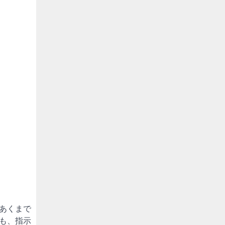
あくまで
も、指示