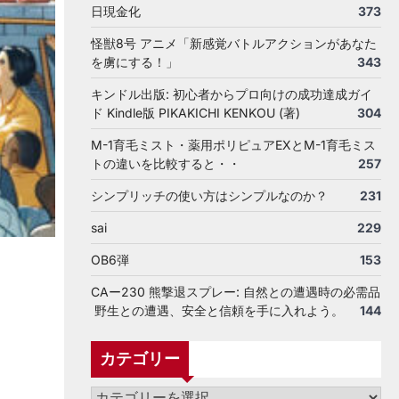
日現金化
373
怪獣8号 アニメ「新感覚バトルアクションがあなた
を虜にする！」
343
キンドル出版: 初心者からプロ向けの成功達成ガイ
ド Kindle版 PIKAKICHI KENKOU (著)
304
M-1育毛ミスト・薬用ポリピュアEXとM-1育毛ミス
トの違いを比較すると・・
257
シンプリッチの使い方はシンプルなのか？
231
sai
229
OB6弾
153
CAー230 熊撃退スプレー: 自然との遭遇時の必需品
野生との遭遇、安全と信頼を手に入れよう。
144
カテゴリー
カ