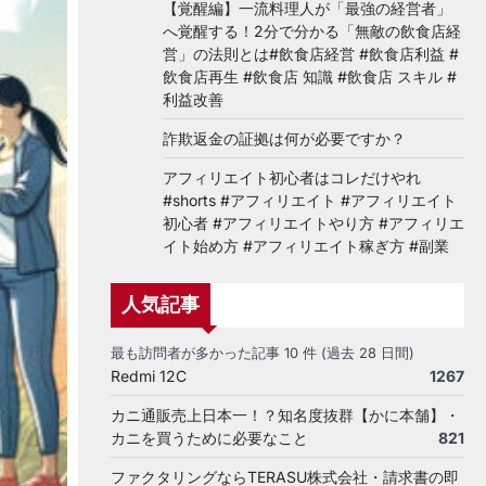
【覚醒編】一流料理人が「最強の経営者」
へ覚醒する！2分で分かる「無敵の飲食店経
営」の法則とは#飲食店経営 #飲食店利益 #
飲食店再生 #飲食店 知識 #飲食店 スキル #
利益改善
詐欺返金の証拠は何が必要ですか？
アフィリエイト初心者はコレだけやれ
#shorts #アフィリエイト #アフィリエイト
初心者 #アフィリエイトやり方 #アフィリエ
イト始め方 #アフィリエイト稼ぎ方 #副業
人気記事
最も訪問者が多かった記事 10 件 (過去 28 日間)
Redmi 12C
1267
カニ通販売上日本一！？知名度抜群【かに本舗】・
カニを買うために必要なこと
821
ファクタリングならTERASU株式会社・請求書の即