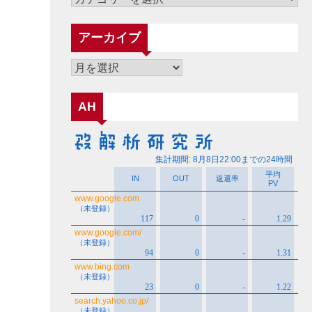
テ
ゴ
アーカイブ
リ
ー
ア
ー
カ
AH
イ
ブ