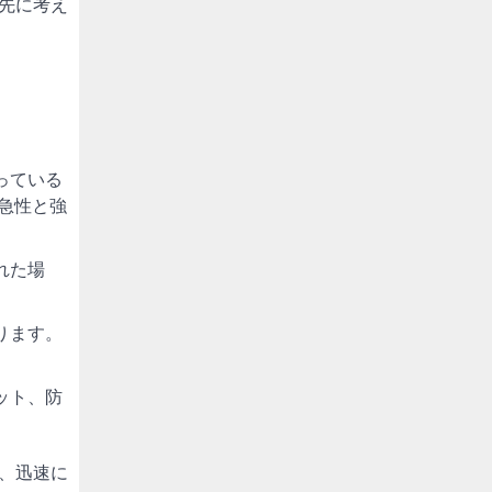
先に考え
っている
急性と強
れた場
ります。
ット、防
、迅速に