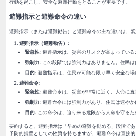
行動を起こし、安全な避難行動をとることが重要です。
避難指示と避難命令の違い
避難指示（または避難勧告）と避難命令の主な違いは、緊
避難指示（避難勧告）
:
緊急性
: 避難指示は、災害のリスクが高まってい
強制力
: この段階では強制力はありません。住民
目的
: 避難指示は、住民が可能な限り早く安全な
避難命令
:
緊急性
: 避難命令は、災害が非常に近く、人命に
強制力
: 避難命令には強制力があり、住民は速や
目的
: この命令は、迫り来る危険から人命を守る
要約すると、避難指示は「早めの避難を勧める」段階であ
予防的措置としての性質を持ちますが、避難命令は直接的