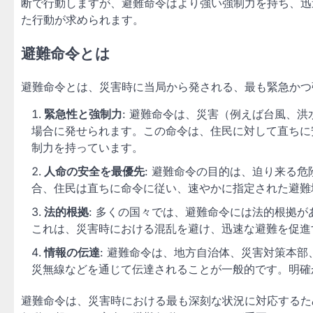
断で行動しますが、避難命令はより強い強制力を持ち、迅
た行動が求められます。
避難命令とは
避難命令とは、災害時に当局から発される、最も緊急かつ
緊急性と強制力
: 避難命令は、災害（例えば台風、
場合に発せられます。この命令は、住民に対して直ちに
制力を持っています。
人命の安全を最優先
: 避難命令の目的は、迫り来る
合、住民は直ちに命令に従い、速やかに指定された避難
法的根拠
: 多くの国々では、避難命令には法的根拠
これは、災害時における混乱を避け、迅速な避難を促進
情報の伝達
: 避難命令は、地方自治体、災害対策本
災無線などを通じて伝達されることが一般的です。明確
避難命令は、災害時における最も深刻な状況に対応するた