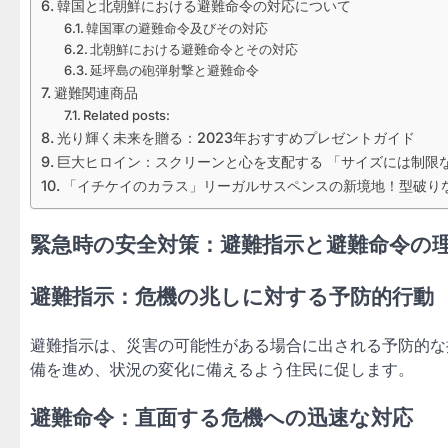
韓国と北朝鮮における避難命令の対応について
韓国軍の避難命令及びその対応
北朝鮮における避難命令とその対応
延坪島の砲弾射撃と避難命令
避難関連商品
Related posts:
光り輝く未来を贈る：2023年おすすめプレゼントガイド
巨大ヒロイン：スクリーンと心を支配する 「サイズには制限
「イチケイのカラス」リーガルサスペンスの新境地！型破り
緊急時の安全対策：避難指示と避難命令の
避難指示：危機の兆しに対する予防的行動
避難指示は、災害の可能性がある場合に出される予防的な
備を進め、状況の変化に備えるよう住民に促します。
避難命令：直面する危機への迅速な対応