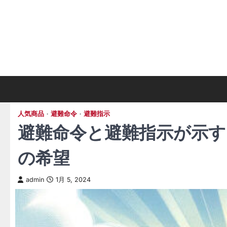
Skip
to
content
人気商品
避難命令
避難指示
避難命令と避難指示が示す
の希望
admin
1月 5, 2024