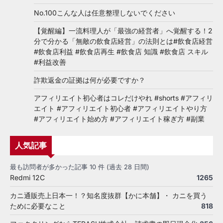
No.100こんな人は任意整理しないでください
【覚醒編】一流料理人が「最強の経営者」へ覚醒する！2
分で分かる「無敵の飲食店経営」の法則とは#飲食店経営
#飲食店利益 #飲食店再生 #飲食店 知識 #飲食店 スキル
#利益改善
詐欺返金の証拠は何が必要ですか？
アフィリエイト初心者はコレだけやれ #shorts #アフィリ
エイト #アフィリエイト初心者 #アフィリエイトやり方
#アフィリエイト始め方 #アフィリエイト稼ぎ方 #副業
人気記事
最も訪問者が多かった記事 10 件 (過去 28 日間)
Redmi 12C
1265
カニ通販売上日本一！？知名度抜群【かに本舗】・ カニを買う
ために必要なこと
818