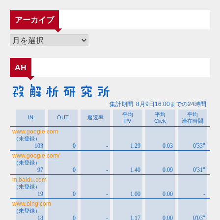
テ
ゴ
アーカイブ
リ
ー
ア
ー
カ
AH
イ
ブ