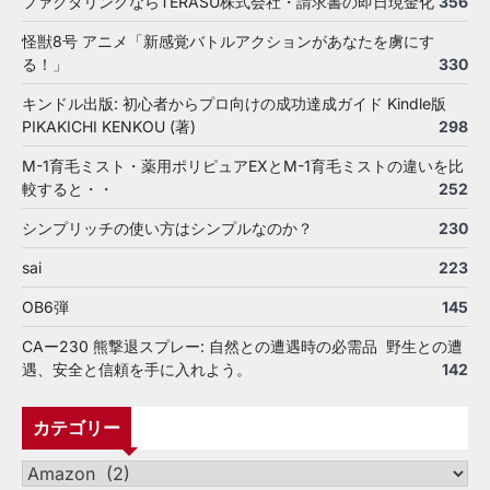
ファクタリングならTERASU株式会社・請求書の即日現金化
356
怪獣8号 アニメ「新感覚バトルアクションがあなたを虜にす
る！」
330
キンドル出版: 初心者からプロ向けの成功達成ガイド Kindle版
PIKAKICHI KENKOU (著)
298
M-1育毛ミスト・薬用ポリピュアEXとM-1育毛ミストの違いを比
較すると・・
252
シンプリッチの使い方はシンプルなのか？
230
sai
223
OB6弾
145
CAー230 熊撃退スプレー: 自然との遭遇時の必需品 野生との遭
遇、安全と信頼を手に入れよう。
142
カテゴリー
カ