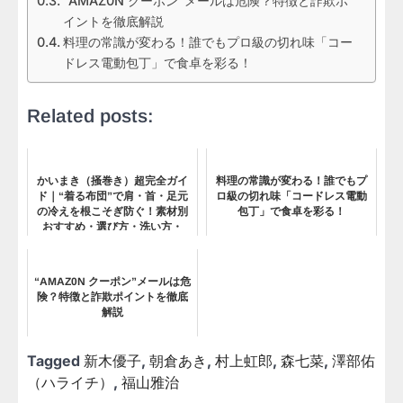
“AMAZ0N クーポン”メールは危険？特徴と詐欺ポ
イントを徹底解説
料理の常識が変わる！誰でもプロ級の切れ味「コー
ドレス電動包丁」で食卓を彩る！
Related posts:
かいまき（掻巻き）超完全ガイ
料理の常識が変わる！誰でもプ
ド｜“着る布団”で肩・首・足元
ロ級の切れ味「コードレス電動
の冷えを根こそぎ防ぐ！素材別
包丁」で食卓を彩る！
おすすめ・選び方・洗い方・
Q&Aまで
“AMAZ0N クーポン”メールは危
険？特徴と詐欺ポイントを徹底
解説
Tagged
新木優子
,
朝倉あき
,
村上虹郎
,
森七菜
,
澤部佑
（ハライチ）
,
福山雅治