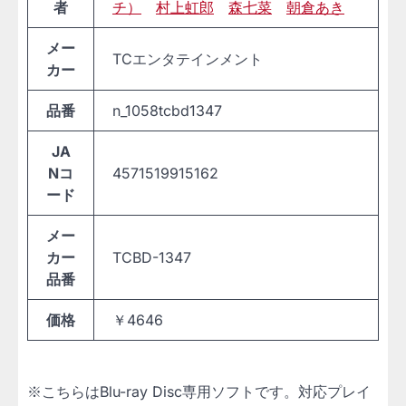
者
チ）
村上虹郎
森七菜
朝倉あき
メー
TCエンタテインメント
カー
品番
n_1058tcbd1347
JA
Nコ
4571519915162
ード
メー
カー
TCBD-1347
品番
価格
￥4646
※こちらはBlu-ray Disc専用ソフトです。対応プレイ