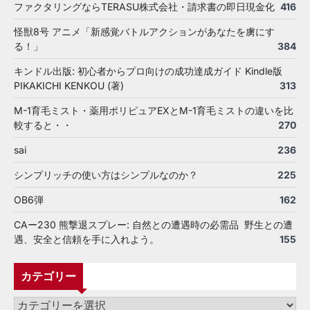
ファクタリングならTERASU株式会社・請求書の即日現金化
416
怪獣8号 アニメ「新感覚バトルアクションがあなたを虜にす
る！」
384
キンドル出版: 初心者からプロ向けの成功達成ガイド Kindle版
PIKAKICHI KENKOU (著)
313
M-1育毛ミスト・薬用ポリピュアEXとM-1育毛ミストの違いを比
較すると・・
270
sai
236
シンプリッチの使い方はシンプルなのか？
225
OB6弾
162
CAー230 熊撃退スプレー: 自然との遭遇時の必需品 野生との遭
遇、安全と信頼を手に入れよう。
155
カテゴリー
カ