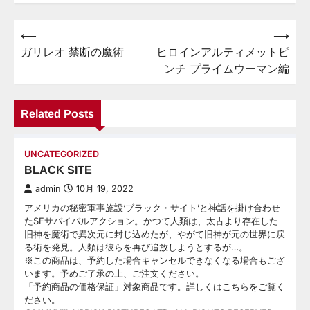
⟵
⟶
投
ガリレオ 禁断の魔術
ヒロインアルティメットピ
稿
ンチ プライムウーマン編
ナ
ビ
Related Posts
ゲ
ー
UNCATEGORIZED
シ
BLACK SITE
ョ
admin
10月 19, 2022
ン
アメリカの秘密軍事施設‘ブラック・サイト’と神話を掛け合わせ
たSFサバイバルアクション。かつて人類は、太古より存在した
旧神を魔術で異次元に封じ込めたが、やがて旧神が元の世界に戻
る術を発見。人類は彼らを再び追放しようとするが…。
※この商品は、予約した場合キャンセルできなくなる場合もござ
います。予めご了承の上、ご注文ください。
「予約商品の価格保証」対象商品です。詳しくはこちらをご覧く
ださい。