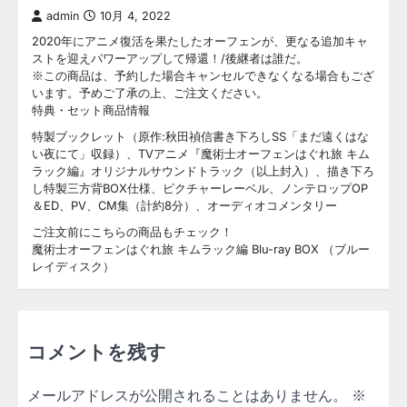
admin
10月 4, 2022
2020年にアニメ復活を果たしたオーフェンが、更なる追加キャ
ストを迎えパワーアップして帰還！/後継者は誰だ。
※この商品は、予約した場合キャンセルできなくなる場合もござ
います。予めご了承の上、ご注文ください。
特典・セット商品情報
特製ブックレット（原作:秋田禎信書き下ろしSS「まだ遠くはな
い夜にて」収録）、TVアニメ『魔術士オーフェンはぐれ旅 キム
ラック編』オリジナルサウンドトラック（以上封入）、描き下ろ
し特製三方背BOX仕様、ピクチャーレーベル、ノンテロップOP
＆ED、PV、CM集（計約8分）、オーディオコメンタリー
ご注文前にこちらの商品もチェック！
魔術士オーフェンはぐれ旅 キムラック編 Blu-ray BOX （ブルー
レイディスク）
コメントを残す
メールアドレスが公開されることはありません。
※