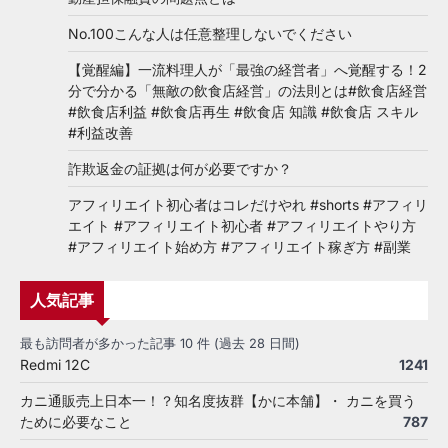
No.100こんな人は任意整理しないでください
【覚醒編】一流料理人が「最強の経営者」へ覚醒する！2
分で分かる「無敵の飲食店経営」の法則とは#飲食店経営
#飲食店利益 #飲食店再生 #飲食店 知識 #飲食店 スキル
#利益改善
詐欺返金の証拠は何が必要ですか？
アフィリエイト初心者はコレだけやれ #shorts #アフィリ
エイト #アフィリエイト初心者 #アフィリエイトやり方
#アフィリエイト始め方 #アフィリエイト稼ぎ方 #副業
人気記事
最も訪問者が多かった記事 10 件 (過去 28 日間)
Redmi 12C
1241
カニ通販売上日本一！？知名度抜群【かに本舗】・ カニを買う
ために必要なこと
787