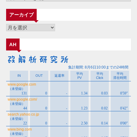
テ
ゴ
アーカイブ
リ
ー
ア
ー
カ
AH
イ
ブ